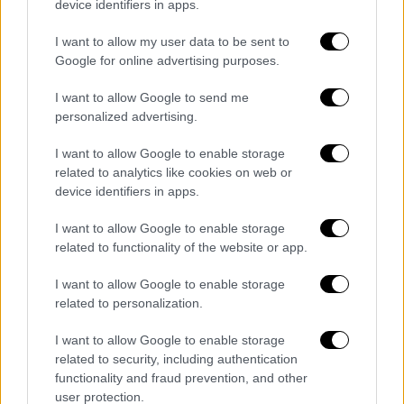
device identifiers in apps.
του έργου, ο Υπουργός Οικονομικών της
Βουλγαρίας ανέφερε πως η χώρα θα αιτηθεί
I want to allow my user data to be sent to
χρήματα από την Ευρωπαϊκή Ένωση για να
Google for online advertising purposes.
αντισταθμιστεί το κόστος, ωστόσο δεν θα
I want to allow Google to send me
σταματήσει το έργο εν αναμονή της
personalized advertising.
χρηματοδότησης. «Τα χρήματα είναι ήδη
διαθέσιμα και φυσικά μπορούμε να
I want to allow Google to enable storage
related to analytics like cookies on web or
βοηθήσουμε και γείτονες χώρες, ώστε να
device identifiers in apps.
αποπερατωθεί πιο γρήγορα. Είναι πολύ
σημαντικό για το εμπόριο μεταξύ των χωρών
I want to allow Google to enable storage
ειδικά μετά τον πόλεμο στην Ουκρανία και
related to functionality of the website or app.
τώρα στη Γάζα», υπογράμμισε,
I want to allow Google to enable storage
επισημαίνοντας πως είναι πολύ σημαντικό
related to personalization.
έργο, προκειμένου το εμπόριο να μην
στηρίζεται στη Μαύρη θάλασσα. Μάλιστα,
I want to allow Google to enable storage
related to security, including authentication
προκειμένου να τονίσει την ανάγκη
functionality and fraud prevention, and other
δημιουργίας του αυτοκινητόδρομου ανέφερε
user protection.