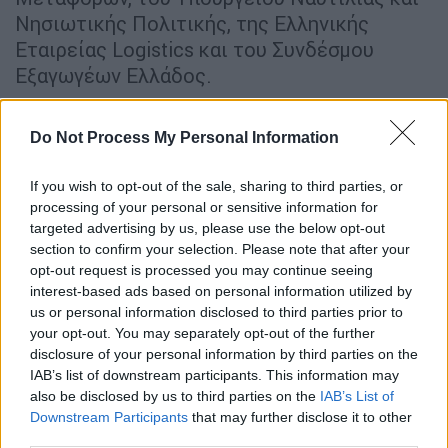
Νησιωτικής Πολιτικής, της Ελληνικής
Εταιρείας Logistics και του Συνδέσμου
Εξαγωγέων Ελλάδος.
Για τον αυτοκινητόδρομο η Βουλγαρία
Do Not Process My Personal Information
έχει εγγράψει 6 δις στον
προϋπολογισμό της
If you wish to opt-out of the sale, sharing to third parties, or
processing of your personal or sensitive information for
Όπως είπε ο κ.
Vassilev η Σόφια προωθεί την
targeted advertising by us, please use the below opt-out
σύνδεση Βορρά – Νότου με την κατασκευή
section to confirm your selection. Please note that after your
ενός αυτοκινητόδρομου που θα συνδέει την
opt-out request is processed you may continue seeing
interest-based ads based on personal information utilized by
Ελλάδα και τη Ρουμανία μέσω της
us or personal information disclosed to third parties prior to
Βουλγαρίας, έργο για το οποίο υπεγράφη
your opt-out. You may separately opt-out of the further
κοινή δήλωση κατά τη συνάντηση των
disclosure of your personal information by third parties on the
πρωθυπουργών στη Βάρνα. Όπως ανέφερε ο
IAB’s list of downstream participants. This information may
κ. Vassiliev, για τον διάδρομο αυτόν έχουν
also be disclosed by us to third parties on the
IAB’s List of
Downstream Participants
that may further disclose it to other
εγγραφεί στον προϋπολογισμό έξι δις ευρώ
third parties.