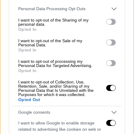
εγγύηση και αναμένεται η επιλογή της
Please note that this website/app uses one or more Google
αναδόχου κοινοπραξίας που θα αναλάβει την
Personal Data Processing Opt Outs
services and may gather and store information including but
κατασκευή του. Εξήγησε, μάλιστα, ότι με
not limited to your visit or usage behaviour. You may click to
I want to opt-out of the Sharing of my
εξαίρεση το τμήμα μεταξύ Μπουργκάς και
personal data.
grant or deny consent to Google and its third-party tags to
Opted In
Βάρνας, ο οδικός άξονας βασίζεται σε
use your data for below specified purposes in below Google
υφιστάμενες γραμμές. «Ελπίζουμε να
consent section.
I want to opt-out of the Sale of my
Personal Data.
ολοκληρωθούν το ταχύτερο δυνατόν οι
Opted In
διαδικασίες και σε κάθε περίπτωση να
I want to opt-out of processing my
ολοκληρωθεί το έργο εντός πέντε ετών»,
Personal Data for Targeted Advertising.
τόνισε, σημειώνοντας ότι με τον
Opted In
αυτοκινητόδρομο αυτό ολοκληρώνεται ο
I want to opt-out of Collection, Use,
χάρτης συνδεσιμότητας, δίνοντας διέξοδο
Retention, Sale, and/or Sharing of my
Personal Data that Is Unrelated with the
από τα λιμάνια της χώρας προς τη Μεσόγειο
Purposes for which it was collected.
Opted Out
και παρέχοντας απευθείας σύνδεση προς τις
βόρειες χώρες της Βαλκανικής μέχρι και τη
Google consents
Βιέννη.
I want to allow Google to enable storage
Σε ερώτηση σχετικά με τη χρηματοδότηση
related to advertising like cookies on web or