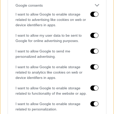
μηνύματα αυτά,
δεν υπάρχει κίνδυνος
Google consents
διαρροής περαιτέρω προσωπικών
I want to allow Google to enable storage
δεδομένων
.
related to advertising like cookies on web or
device identifiers in apps.
Ωστόσο, η Γενική Διεύθυνση Ηλεκτρονικής
Διακυβέρνησης της
ΑΑΔΕ
θα αποστείλει
I want to allow my user data to be sent to
οδηγίες προς τα ενδιαφερόμενα πρόσωπα,
Google for online advertising purposes.
προκειμένου για την αλλαγή κωδικών
I want to allow Google to send me
πρόσβασης, εφόσον το επιθυμούν.
personalized advertising.
Υπενθυμίζεται ότι παγίως συστήνεται, ως
I want to allow Google to enable storage
μέτρο προληπτικής προστασίας των
related to analytics like cookies on web or
προσωπικών δεδομένων, η συχνή αλλαγή
device identifiers in apps.
των κωδικών πρόσβασης TAXISnet.
I want to allow Google to enable storage
related to functionality of the website or app.
Για το περιστατικό, ο Διοικητής της ΑΑΔΕ
Γιώργος Πιτσιλής διέταξε τη διενέργεια
I want to allow Google to enable storage
κατεπείγουσας Ένορκης Διοικητικής
related to personalization.