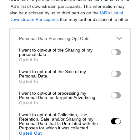
μήνυμα ηλεκτρονικού ταχυδρομείου,
με το
IAB’s list of downstream participants. This information may
οποίο τους ζητείται να διαγράψουν άμεσα
also be disclosed by us to third parties on the
IAB’s List of
και οριστικά από την εισερχόμενη
Downstream Participants
that may further disclose it to other
αλληλογραφία τους τα εν λόγω μηνύματα,
third parties.
επισημαίνοντας ότι, σύμφωνα με τον Γενικό
Please note that this website/app uses one or more Google
Personal Data Processing Opt Outs
Κανονισμό Προστασίας Δεδομένων (ΕΕ)
services and may gather and store information including but
2016/679, απαγορεύεται η διατήρηση,
not limited to your visit or usage behaviour. You may click to
I want to opt-out of the Sharing of my
personal data.
grant or deny consent to Google and its third-party tags to
κοινοποίηση και εν γένει χρήση
Opted In
use your data for below specified purposes in below Google
πληροφοριών, που αφορούν σε άλλα
consent section.
I want to opt-out of the Sale of my
πρόσωπα.
Personal Data.
Opted In
Δεδομένου ότι στα μηνύματα που εστάλησαν
I want to opt-out of processing my
εκ παραδρομής
δεν περιέχονται κωδικοί
Personal Data for Targeted Advertising.
Opted In
πρόσβασης - password
(οι οποίοι τηρούνται
σε κρυπτογραφημένη μορφή και δεν είναι
I want to opt-out of Collection, Use,
Retention, Sale, and/or Sharing of my
ανακτήσιμοι ούτε από την ΑΑΔΕ), ούτε
Personal Data that Is Unrelated with the
στοιχεία οφειλών για τους άλλους
Purposes for which it was collected.
Opted Out
οφειλέτες, που περιελήφθησαν στα