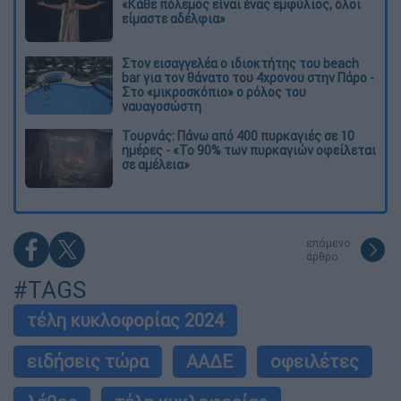
«Κάθε πόλεμος είναι ένας εμφύλιος, όλοι
είμαστε αδέλφια»
Στον εισαγγελέα ο ιδιοκτήτης του beach
bar για τον θάνατο του 4χρονου στην Πάρο -
Στο «μικροσκόπιο» ο ρόλος του
ναυαγοσώστη
Τουρνάς: Πάνω από 400 πυρκαγιές σε 10
ημέρες - «Το 90% των πυρκαγιών οφείλεται
σε αμέλεια»
επόμενο
άρθρο
#TAGS
τέλη κυκλοφορίας 2024
ειδήσεις τώρα
ΑΑΔΕ
οφειλέτες