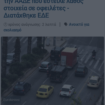
την ΑΑΔΕ που έστειλε λάθος
στοιχεία σε οφειλέτες -
Διατάχθηκε ΕΔΕ
🕛 χρόνος ανάγνωσης: 2 λεπτά ┋ 🗣️
Ανοικτό για
σχολιασμό
Eurokinissi