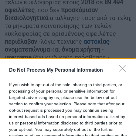
τελών κυκλοφορίας έτους
2018
σε
89.494
οφειλέτες
, που δεν
προσκόμισαν
δικαιολογητικά
απαλλαγής τους από τα τέλη,
τα μηνύματα κοινοποίησης των τελών
κυκλοφορίας σε ορισμένους οφειλέτες
περιέλαβαν
-λόγω τεχνικής
αστοχίας
-
ονοματεπώνυμα
και
όνομα
χρήστη
-
username
(όχι κωδικούς πρόσβασης -
password) και
άλλων οφειλετών
».
Do Not Process My Personal Information
Όπως αναφέρει η Αρχή, «άμεσα ενημέρωσε
την Αρχή Προστασίας Δεδομένων
If you wish to opt-out of the sale, sharing to third parties, or
processing of your personal or sensitive information for
Προσωπικού Χαρακτήρα, όπως προβλέπει ο
targeted advertising by us, please use the below opt-out
νόμος.
section to confirm your selection. Please note that after your
opt-out request is processed you may continue seeing
Οι παραλήπτες των μηνυμάτων αυτών
ήδη
interest-based ads based on personal information utilized by
λαμβάνουν από τη Γενική Διεύθυνση
us or personal information disclosed to third parties prior to
Ηλεκτρονικής Διακυβέρνησης της ΑΑΔΕ
your opt-out. You may separately opt-out of the further
disclosure of your personal information by third parties on the