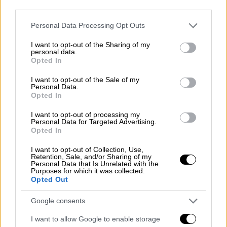
third parties.
υποβολή δελτίου παραγγελίας οχήματος
από τον δικαιούχο,
με καταβολή
Please note that this website/app uses one or more Google
Personal Data Processing Opt Outs
προκαταβολής ή συμφωνητικού
services and may gather and store information including but
not limited to your visit or usage behaviour. You may click to
I want to opt-out of the Sharing of my
χρονομίσθωσης με προκαταβολή. Η
personal data.
grant or deny consent to Google and its third-party tags to
ρύθμιση αφορά αιτήσεις που έχουν ήδη
Opted In
use your data for below specified purposes in below Google
εγκριθεί και συμπεριληφθεί ή θα
consent section.
I want to opt-out of the Sale of my
συμπεριληφθούν σε απόφαση υπαγωγής.
Personal Data.
Opted In
Σημειώνεται ότι σε περίπτωση μη
υποβολής των ανωτέρω, η αίτηση θα
I want to opt-out of processing my
Personal Data for Targeted Advertising.
απορρίπτεται και το ποσό της
Opted In
επιδότησης θα αποδεσμεύεται.
I want to opt-out of Collection, Use,
Περιορίζεται το χρονικό διάστημα για
Retention, Sale, and/or Sharing of my
Personal Data that Is Unrelated with the
την ολοκλήρωση της αγοράς του
Purposes for which it was collected.
ηλεκτρικού οχήματος από 12 σε 8 μήνες,
Opted Out
από την ημερομηνία υπαγωγής στο
Google consents
Πρόγραμμα.
I want to allow Google to enable storage