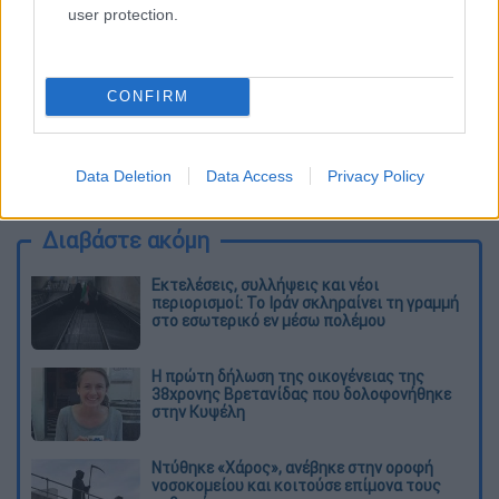
user protection.
CONFIRM
καταχώρηση
Data Deletion
Data Access
Privacy Policy
Διαβάστε ακόμη
Εκτελέσεις, συλλήψεις και νέοι
περιορισμοί: Το Ιράν σκληραίνει τη γραμμή
στο εσωτερικό εν μέσω πολέμου
Η πρώτη δήλωση της οικογένειας της
38χρονης Βρετανίδας που δολοφονήθηκε
στην Κυψέλη
Ντύθηκε «Χάρος», ανέβηκε στην οροφή
νοσοκομείου και κοιτούσε επίμονα τους