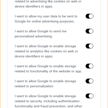
Με τις παραπάνω ρυθμίσεις περιορίζεται το
related to advertising like cookies on web or
πλήθος των αιτήσεων που παραμένουν
device identifiers in apps.
ανενεργές και απελευθερώνονται πόροι για
I want to allow my user data to be sent to
την υποβολή νέων αιτήσεων από ιδιώτες ή
Google for online advertising purposes.
νομικά πρόσωπα, οι οποίοι έχουν τη
δυνατότητα να προχωρήσουν άμεσα στην
I want to allow Google to send me
personalized advertising.
αγορά ηλεκτρικού οχήματος.
I want to allow Google to enable storage
Προς αυτή την κατεύθυνση,
παρατείνεται
related to analytics like cookies on web or
κατά 4 μήνες η προθεσμία υποβολής
device identifiers in apps.
αιτήσεων στο Πρόγραμμα, από 31/12/2023 σε
30/4/2024.
I want to allow Google to enable storage
related to functionality of the website or app.
I want to allow Google to enable storage
related to personalization.
Τα σχολιά σας δημοσιεύονται άμεσα με δική σας ευθύνη. Το
ΕΘΝΟΣ θα παρεμβαίνει και τα προσβλητικά σχόλια θα
διαγράφονται
I want to allow Google to enable storage
related to security, including authentication
functionality and fraud prevention, and other