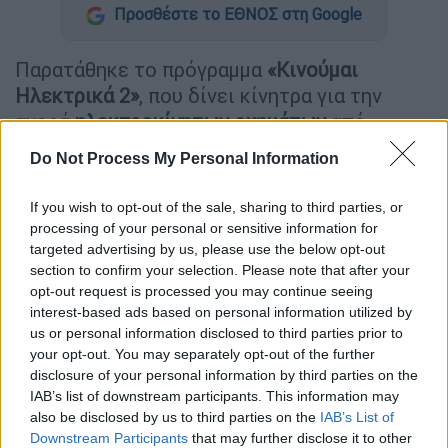
Προσθέστε το ΕΘΝΟΣ στη Google
Παρατάθηκε το πρόγραμμα
«Κινούμαι
Ηλεκτρικά 2»
, που δίνει κίνητρα για την
αγορά
ηλεκτροκίνητων οχημάτων
από
ιδιώτες.
Do Not Process My Personal Information
Συγκεκριμένα, σύμφωνα με την ΚΥΑ,
If you wish to opt-out of the sale, sharing to third parties, or
τροποποιείται ο Β΄ Κύκλος του
processing of your personal or sensitive information for
Προγράμματος ως εξής:
targeted advertising by us, please use the below opt-out
section to confirm your selection. Please note that after your
Αυξάνεται ο προϋπολογισμός της
opt-out request is processed you may continue seeing
δράσης στα 65 εκατ. ευρώ
και
interest-based ads based on personal information utilized by
παράλληλα, παρέχεται η δυνατότητα
us or personal information disclosed to third parties prior to
your opt-out. You may separately opt-out of the further
μεταφοράς αδιάθετων πόρων από μία
disclosure of your personal information by third parties on the
κατηγορία οχημάτων σε άλλη, για την
IAB’s list of downstream participants. This information may
οποία οι πόροι έχουν εξαντληθεί.
also be disclosed by us to third parties on the
IAB’s List of
Ορίζεται
προθεσμία 45 ημερών για την
Downstream Participants
that may further disclose it to other