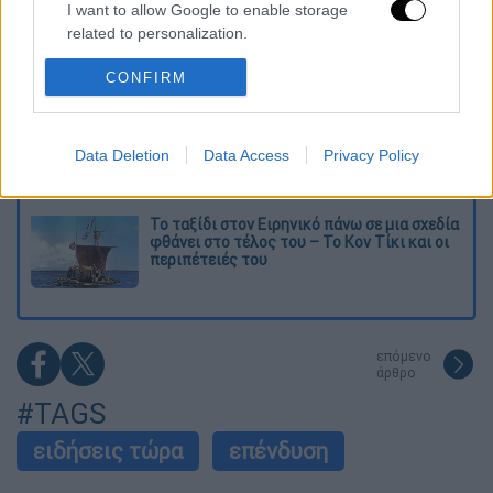
το υπουργείο
I want to allow Google to enable storage
related to personalization.
Στη φυλακή ο δήμαρχος Στυλίδας και άλλα
δύο άτομα για τη φωτιά στη Βοιωτία
CONFIRM
I want to allow Google to enable storage
related to security, including authentication
functionality and fraud prevention, and other
Επιστροφή στο μέλλον; Τα υπερηχητικά
user protection.
αεροπλάνα ετοιμάζονται να ξαναπετάξουν -
Data Deletion
Data Access
Privacy Policy
Αλλά υπάρχει ένα πρόβλημα
Το ταξίδι στον Ειρηνικό πάνω σε μια σχεδία
φθάνει στο τέλος του – Το Κον Τίκι και οι
περιπέτειές του
επόμενο
άρθρο
#TAGS
ειδήσεις τώρα
επένδυση