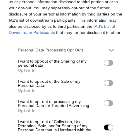
us or personal information disclosed to third parties prior to
your opt-out. You may separately opt-out of the further
Προσθέστε το ΕΘΝΟΣ στη Google
disclosure of your personal information by third parties on the
IAB’s list of downstream participants. This information may
also be disclosed by us to third parties on the
IAB’s List of
Ο περιορισμός της
παραοικονομίας
, η
Downstream Participants
that may further disclose it to other
επιτάχυνση του ψηφιακού
μετασχηματισμού
,
third parties.
η αποτελεσματικότητα της δημόσιας
Please note that this website/app uses one or more Google
Personal Data Processing Opt Outs
διοίκησης, ο περιορισμός περιφερειακών
services and may gather and store information including but
ανισοτήτων και ο εκσυγχρονισμός βασικών
not limited to your visit or usage behaviour. You may click to
I want to opt-out of the Sharing of my
personal data.
υποδομών είναι απαραίτητες
grant or deny consent to Google and its third-party tags to
Opted In
use your data for below specified purposes in below Google
μεταρρυθμίσεις για τη βελτίωση του
consent section.
επιχειρηματικού
περιβάλλοντος, σύμφωνα
I want to opt-out of the Sale of my
Personal Data.
με την
ετήσια έκθεση (ΠΥΞΙΔΑ 4.0)
για την
Opted In
ανταγωνιστικότητα της ελληνικής
I want to opt-out of processing my
οικονομίας που παρουσίασε το
Συμβούλιο
Personal Data for Targeted Advertising.
Opted In
Ανταγωνιστικότητας.
I want to opt-out of Collection, Use,
Διαβάστε περισσότερα στο
imerisia.gr
Retention, Sale, and/or Sharing of my
Personal Data that Is Unrelated with the