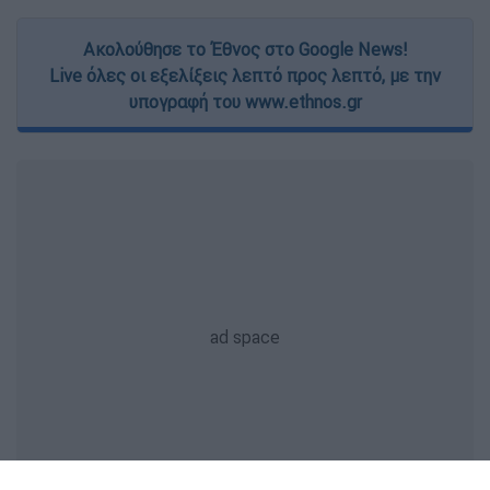
Ακολούθησε το Έθνος στο Google News!
Live όλες οι εξελίξεις λεπτό προς λεπτό, με την
υπογραφή του www.ethnos.gr