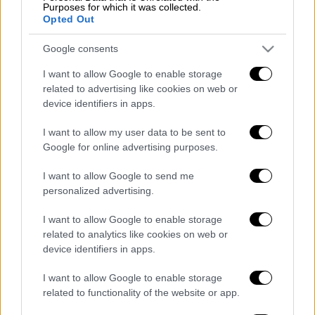
Purposes for which it was collected.
Opted Out
Τα σχολιά σας δημοσιεύονται άμεσα με δική σας ευθύνη. Το
Google consents
ΕΘΝΟΣ θα παρεμβαίνει και τα προσβλητικά σχόλια θα
διαγράφονται
I want to allow Google to enable storage
related to advertising like cookies on web or
device identifiers in apps.
I want to allow my user data to be sent to
Google for online advertising purposes.
I want to allow Google to send me
personalized advertising.
καταχώρηση
I want to allow Google to enable storage
related to analytics like cookies on web or
device identifiers in apps.
Διαβάστε ακόμη
I want to allow Google to enable storage
«Στέρεψε» η αγορά από πινακίδες
related to functionality of the website or app.
κυκλοφορίας: Χιλιάδες αυτοκίνητα
παραμένουν αταξινόμητα - Λύση αναζητά