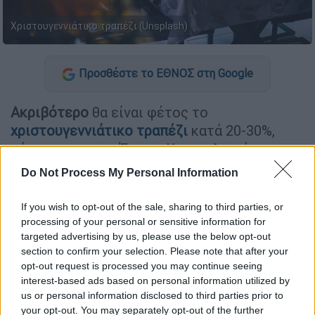
Χριστουγεννιάτικο τραπέζι (Unsplash)
Προσθέστε το ΕΘΝΟΣ στη Google
Ακριβότερο
θα είναι φέτος το
χριστουγεννιάτικο τραπέζι
κατά 20-30%,
σύμφωνα με την Ένωση Καταναλωτών με τα
ελληνικά νοικοκυριά να είναι αναγκασμένα να
Do Not Process My Personal Information
βάλουν και πάλι βαθιά το χέρι στην τσέπη.
If you wish to opt-out of the sale, sharing to third parties, or
Αν και το καλάθι των Χριστουγέννων
processing of your personal or sensitive information for
περιλαμβάνει
τσουρέκι
και
βασιλόπιτα
, τα
targeted advertising by us, please use the below opt-out
παραδοσιακά γλυκίσματα
των εορτών,
section to confirm your selection. Please note that after your
opt-out request is processed you may continue seeing
μελομακάρονα, κουραμπιέδες και δίπλες
interest-based ads based on personal information utilized by
έμειναν
εκτός
καλαθιού
και είναι αυξημένα
us or personal information disclosed to third parties prior to
από πέρυσι, 1 έως 3 ευρώ.
your opt-out. You may separately opt-out of the further