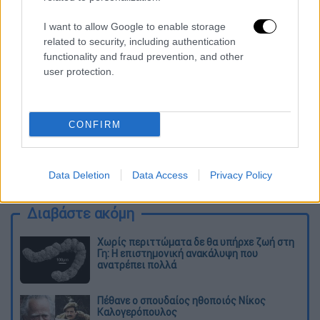
ΕΘΝΟΣ θα παρεμβαίνει και τα προσβλητικά σχόλια θα
διαγράφονται
I want to allow Google to enable storage
related to security, including authentication
functionality and fraud prevention, and other
user protection.
CONFIRM
καταχώρηση
Data Deletion
Data Access
Privacy Policy
Διαβάστε ακόμη
Χωρίς περιττώματα δε θα υπήρχε ζωή στη
Γη: Η επιστημονική ανακάλυψη που
ανατρέπει πολλά
Πέθανε ο σπουδαίος ηθοποιός Νίκος
Καλογερόπουλος