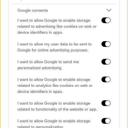
video
Google consents
I want to allow Google to enable storage
related to advertising like cookies on web or
device identifiers in apps.
Αυτά τα Χριστούγεννα και η παραδοσιακή
I want to allow my user data to be sent to
γαλοπούλα
θα είναι αυξημένη 1 με 2 ευρώ
Google for online advertising purposes.
καθώς θα φτάσει μέχρι και τα 11 ευρώ, το
κατσίκι
στα 16 ευρώ το κιλό ενώ το
χοιρινό
I want to allow Google to send me
θα αγγίξει τα 8 ευρώ.
personalized advertising.
Σύμφωνα με έρευνα του ΣΕΛΠΕ, οι Έλληνες
I want to allow Google to enable storage
related to analytics like cookies on web or
θα ξοδέψουν 20% περισσότερα
αυτά τα
device identifiers in apps.
Χριστούγεννα δηλαδή 174 ευρώ ανά άτομο,
από 146 που δαπάνησαν το 2022.
I want to allow Google to enable storage
related to functionality of the website or app.
I want to allow Google to enable storage
related to personalization.
Τα σχολιά σας δημοσιεύονται άμεσα με δική σας ευθύνη. Το