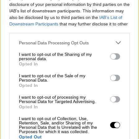
disclosure of your personal information by third parties on the
Οι τιμές σε μελομακάρονα,
IAB’s list of downstream participants. This information may
κουραμπιέδες, δίπλα
also be disclosed by us to third parties on the
IAB’s List of
Downstream Participants
that may further disclose it to other
Ενδεικτικά, οι
τιμές
των αγαπημένων
third parties.
γλυκών είναι:
Please note that this website/app uses one or more Google
Personal Data Processing Opt Outs
services and may gather and store information including but
Μελομακάρονα 14 ευρώ
not limited to your visit or usage behaviour. You may click to
I want to opt-out of the Sharing of my
personal data.
Κουραμπιέδες 15 ευρώ
grant or deny consent to Google and its third-party tags to
Opted In
Μελομακάρονα σοκολάτας 17 ευρώ
use your data for below specified purposes in below Google
consent section.
Δίπλες 17 ευρώ
I want to opt-out of the Sale of my
Personal Data.
Opted In
Οι τιμές των κρεάτων
I want to opt-out of processing my
Personal Data for Targeted Advertising.
Opted In
I want to opt-out of Collection, Use,
Retention, Sale, and/or Sharing of my
Personal Data that Is Unrelated with the
Purposes for which it was collected.
Opted Out