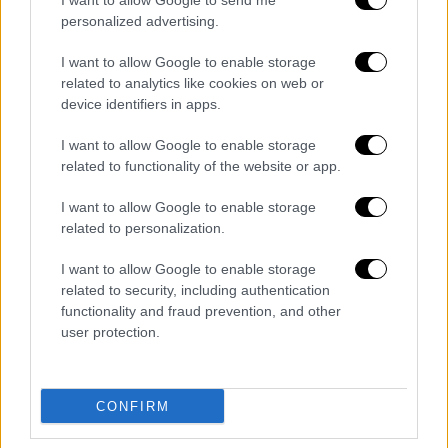
I want to allow Google to send me
personalized advertising.
Τα σχολιά σας δημοσιεύονται άμεσα με δική σας ευθύνη. Το
I want to allow Google to enable storage
ΕΘΝΟΣ θα παρεμβαίνει και τα προσβλητικά σχόλια θα
related to analytics like cookies on web or
διαγράφονται
device identifiers in apps.
I want to allow Google to enable storage
related to functionality of the website or app.
I want to allow Google to enable storage
related to personalization.
I want to allow Google to enable storage
related to security, including authentication
καταχώρηση
functionality and fraud prevention, and other
user protection.
Διαβάστε ακόμη
O στρατηγός ήταν σχιζοφρενής, εμμονικός,
CONFIRM
πλησίαζε τα 75 όταν τον αντάμωσε η δόξα –
Εκείνος που άλλαξε την πορεία της