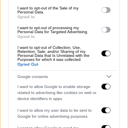
use your data for below specified purposes in below Google
δικαιούχους σε συνέχεια έκδοσης
consent section.
I want to opt-out of the Sale of my
αποφάσεων για εφάπαξ.
Personal Data.
Opted In
Πληρωμές ΔΥΠΑ
I want to opt-out of processing my
Personal Data for Targeted Advertising.
Από τη ΔΥΠΑ θα γίνουν οι εξής καταβολές:
Opted In
15 εκατ. ευρώ σε 28.000 δικαιούχους για
I want to opt-out of Collection, Use,
Retention, Sale, and/or Sharing of my
καταβολή
επιδομάτων
ανεργίας
και
Personal Data that Is Unrelated with the
Purposes for which it was collected.
λοιπών επιδομάτων
Opted Out
24 εκατ. ευρώ σε 26.000 δικαιούχους
στο πλαίσιο
επιδοτούμενων
Google consents
προγραμμάτων
απασχόλησης
I want to allow Google to enable storage
1 εκατ. ευρώ σε 1.500 μητέρες για
related to advertising like cookies on web or
επιδοτούμενη
άδεια
μητρότητας
device identifiers in apps.
800.000 ευρώ σε 1.500 δικαιούχους στο
I want to allow my user data to be sent to
πλαίσιο πληρωμών προγραμμάτων
Google for online advertising purposes.
κοινωφελούς
εργασίας
.