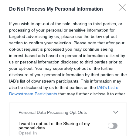
Do Not Process My Personal Information
Προσθέστε το ΕΘΝΟΣ στη Google
If you wish to opt-out of the sale, sharing to third parties, or
processing of your personal or sensitive information for
Πάνω από
53 εκατ, ευρώ
θα
πληρωθούν
σε
targeted advertising by us, please use the below opt-out
57.700
δικαιούχους
από
e-ΕΦΚΑ
και
ΔΥΠΑ
section to confirm your selection. Please note that after your
από την Τετάρτη 27 Δεκεμβρίου έως και την
opt-out request is processed you may continue seeing
interest-based ads based on personal information utilized by
Παρασκευή 29 Δεκεμβρίου. Συγκεκριμένα,
us or personal information disclosed to third parties prior to
σύμφωνα με τη σχετική ανακοίνωση θα
your opt-out. You may separately opt-out of the further
πληρωθούν συνολικά, στο πλαίσιο των
disclosure of your personal information by third parties on the
προγραμματισμένων
καταβολών
, 53.800.000
IAB’s list of downstream participants. This information may
ευρώ
also be disclosed by us to third parties on the
IAB’s List of
Downstream Participants
that may further disclose it to other
Πληρωμές e-ΕΦΚΑ
third parties.
Please note that this website/app uses one or more Google
Personal Data Processing Opt Outs
Από τον
e-ΕΦΚΑ
, στο πλαίσιο των τακτικών
services and may gather and store information including but
πληρωμών
του Φορέα 27 έως 29 Δεκεμβρίου
not limited to your visit or usage behaviour. You may click to
I want to opt-out of the Sharing of my
personal data.
θα καταβληθούν
13 εκατ. ευρώ
σε
700
grant or deny consent to Google and its third-party tags to
Opted In