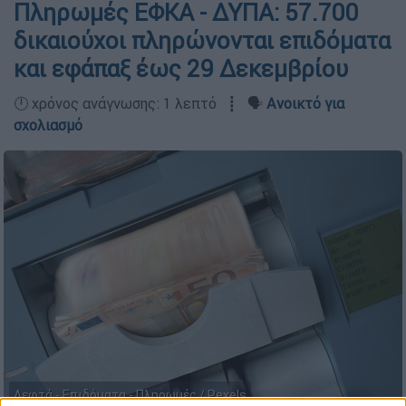
Πληρωμές ΕΦΚΑ - ΔΥΠΑ: 57.700
δικαιούχοι πληρώνονται επιδόματα
και εφάπαξ έως 29 Δεκεμβρίου
🕛 χρόνος ανάγνωσης: 1 λεπτό ┋ 🗣️
Ανοικτό για
σχολιασμό
Λεφτά - Επιδόματα - Πληρωμές / Pexels