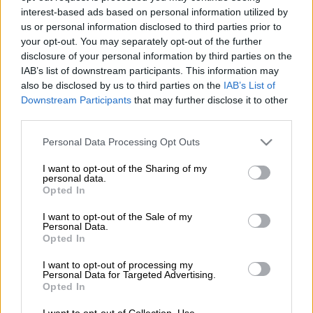
Unsplash
interest-based ads based on personal information utilized by
us or personal information disclosed to third parties prior to
your opt-out. You may separately opt-out of the further
Προσθέστε το ΕΘΝΟΣ στη Google
disclosure of your personal information by third parties on the
IAB’s list of downstream participants. This information may
«Συνεχίζονται οι έλεγχοι και για το
βρεφικό
also be disclosed by us to third parties on the
IAB’s List of
Downstream Participants
that may further disclose it to other
γάλα
. Η μεταρρύθμιση που επέτρεψε να
third parties.
πωλείται και στα
σούπερ μάρκετ
δεν έχει
φέρει τα ανάλογα αποτελέσματα και η τιμή
Please note that this website/app uses one or more Google
Personal Data Processing Opt Outs
services and may gather and store information including but
είναι αδικαιολόγητη».
not limited to your visit or usage behaviour. You may click to
I want to opt-out of the Sharing of my
personal data.
grant or deny consent to Google and its third-party tags to
Opted In
use your data for below specified purposes in below Google
consent section.
I want to opt-out of the Sale of my
Personal Data.
Opted In
I want to opt-out of processing my
video
Personal Data for Targeted Advertising.
Opted In
I want to opt-out of Collection, Use,