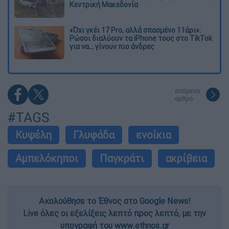
Κεντρική Μακεδονία
«Όχι γκέι 17 Pro, αλλά σπασμένο 11άρι»:
Ρώσοι διαλύουν τα iPhone τους στο TikTok
για να... γίνουν πιο άνδρες
επόμενο
άρθρο
#TAGS
Κυψέλη
Γλυφάδα
ενοίκια
Αμπελόκηποι
Παγκράτι
ακρίβεια
Ακολούθησε το Έθνος στο Google News!
Live όλες οι εξελίξεις λεπτό προς λεπτό, με την
υπογραφή του www.ethnos.gr