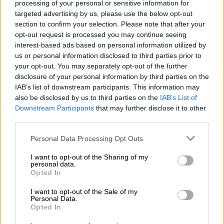
Παγκράτι
το 2023, η μέση τιμή ζήτησης ήταν
processing of your personal or sensitive information for
targeted advertising by us, please use the below opt-out
στα 600 ευρώ, ωστόσο το 2024,
section to confirm your selection. Please note that after your
καταγράφηκε αύξηση 55 ευρώ,
φτάνοντας τα
opt-out request is processed you may continue seeing
655
!
interest-based ads based on personal information utilized by
us or personal information disclosed to third parties prior to
your opt-out. You may separately opt-out of the further
ΔΙΑΒΑΣΤΕ ΕΠΙΣΗΣ
disclosure of your personal information by third parties on the
IAB’s list of downstream participants. This information may
Ελλάδα
|
11.03.2024 08:31
also be disclosed by us to third parties on the
IAB’s List of
Βίντεο από τη στιγμή της έκρηξης
Downstream Participants
that may further disclose it to other
third parties.
στην κάβα στην Καλλιθέα - Μεγάλες
οι υλικές ζημιές
Please note that this website/app uses one or more Google
Personal Data Processing Opt Outs
services and may gather and store information including but
not limited to your visit or usage behaviour. You may click to
I want to opt-out of the Sharing of my
personal data.
grant or deny consent to Google and its third-party tags to
Opted In
use your data for below specified purposes in below Google
Στους
Αμπελόκηπους
, αντίστοιχα, το 2023 η
consent section.
I want to opt-out of the Sale of my
μέση τιμή για ένα ακίνητο άγγιζε τα 554
Personal Data.
Opted In
ευρώ, ενώ φέτος ανέρχεται στα
582
,
καταγράφοντας αύξηση των 28 ευρώ.