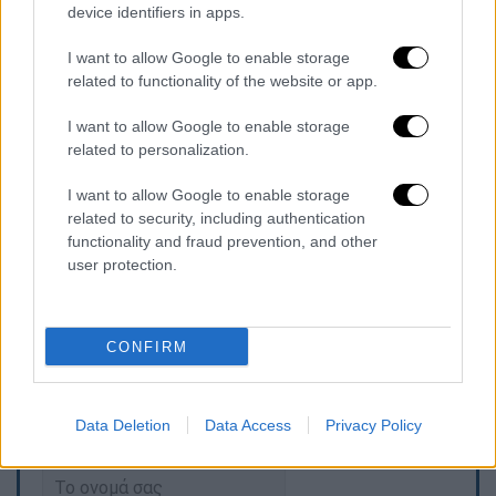
video
device identifiers in apps.
I want to allow Google to enable storage
related to functionality of the website or app.
I want to allow Google to enable storage
Νέες αυξήσεις μετά το μετρό
related to personalization.
Όπως τονίζεται στην εκπομπή, για την
I want to allow Google to enable storage
related to security, including authentication
Κυψέλη και στα Εξάρχεια
η τιμή των
functionality and fraud prevention, and other
ενοικίων αναμένεται να αυξηθεί κατακόρυφα
user protection.
λόγω του
μετρό
, ενώ στα
νότια προάστια
οι
τιμές είναι απλησίαστες
.
CONFIRM
Τα σχολιά σας δημοσιεύονται άμεσα με δική σας ευθύνη. Το
ΕΘΝΟΣ θα παρεμβαίνει και τα προσβλητικά σχόλια θα
Data Deletion
Data Access
Privacy Policy
διαγράφονται