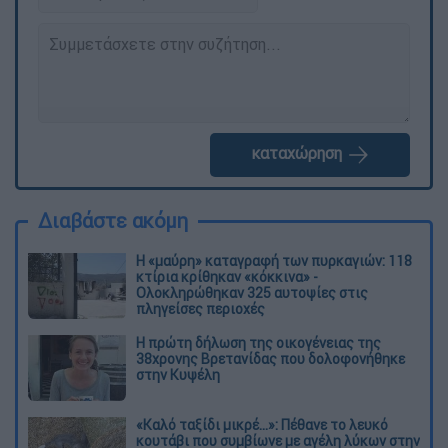
καταχώρηση
Διαβάστε ακόμη
Η «μαύρη» καταγραφή των πυρκαγιών: 118
κτίρια κρίθηκαν «κόκκινα» -
Ολοκληρώθηκαν 325 αυτοψίες στις
πληγείσες περιοχές
Η πρώτη δήλωση της οικογένειας της
38χρονης Βρετανίδας που δολοφονήθηκε
στην Κυψέλη
«Καλό ταξίδι μικρέ...»: Πέθανε το λευκό
κουτάβι που συμβίωνε με αγέλη λύκων στην