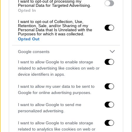
I want to opt-out of processing my
Personal Data for Targeted Advertising.
Ακολούθως, στην
Κυψέλη
η τιμή πέρυσι
Opted In
έφτανε τα 437 ευρώ, και μέσα στο 2024
I want to opt-out of Collection, Use,
παρατηρήθηκαν αυξήσεις της τάξης των 6,75
Retention, Sale, and/or Sharing of my
Personal Data that Is Unrelated with the
ευρώ για ακίνητο 55 τετραγωνικών μέτρων,
Purposes for which it was collected.
Opted Out
αγγίζοντας έτσι τη συνολική τιμή των
444
ευρώ
.
Google consents
Στη
Γλυφάδα
, η τιμή ενός ακινήτου προς
I want to allow Google to enable storage
related to advertising like cookies on web or
μίσθωση το 2023 έφτανε τα 775 ευρώ, ενώ
device identifiers in apps.
φέτος παρατηρήθηκε αύξηση 81 ευρώ με το
ποσό να ανεβαίνει στα
856 ευρώ…
I want to allow my user data to be sent to
Google for online advertising purposes.
I want to allow Google to send me
personalized advertising.
I want to allow Google to enable storage
related to analytics like cookies on web or