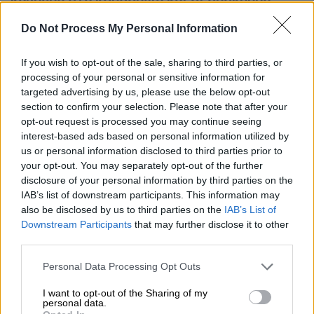
κάμερες στα κουδούνια και οι συσκευές
ανίχνευσης ήχου-θορύβου για την προστασία
Do Not Process My Personal Information
των καταλυμάτων.
If you wish to opt-out of the sale, sharing to third parties, or
Η νέα πολιτική που θα τεθεί
σε ισχύ στις 30
processing of your personal or sensitive information for
Απριλίου
περιλαμβάνει επίσης
targeted advertising by us, please use the below opt-out
αυστηρότερους κανόνες για τις εξωτερικές
section to confirm your selection. Please note that after your
κάμερες ασφαλείας.
opt-out request is processed you may continue seeing
interest-based ads based on personal information utilized by
us or personal information disclosed to third parties prior to
your opt-out. You may separately opt-out of the further
ΔΙΑΒΑΣΤΕ ΕΠΙΣΗΣ
disclosure of your personal information by third parties on the
IAB’s list of downstream participants. This information may
Οικονομία
|
11.03.2024 21:33
also be disclosed by us to third parties on the
IAB’s List of
Πάνω από 30.00 θέσεις εργασίας για
Downstream Participants
that may further disclose it to other
third parties.
εργάτες από ξένες χώρες σε
τουρισμό, γεωργία και κατασκευές
Please note that this website/app uses one or more Google
Personal Data Processing Opt Outs
services and may gather and store information including but
not limited to your visit or usage behaviour. You may click to
I want to opt-out of the Sharing of my
personal data.
grant or deny consent to Google and its third-party tags to