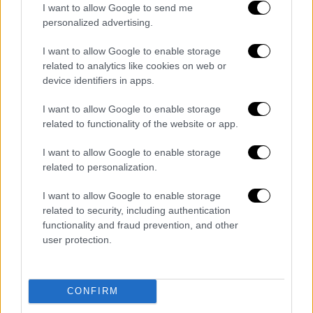
I want to allow Google to send me
φώτα στο δωμάτιο και σαρώστε αργά την
personalized advertising.
περιοχή με τον φακό. Ο φακός της
φωτογραφικής μηχανής θα αντανακλά το
I want to allow Google to enable storage
φως, καθιστώντας ευκολότερο τον
related to analytics like cookies on web or
device identifiers in apps.
εντοπισμό του.
I want to allow Google to enable storage
3.
Έλεγχος στους καθρέφτες:
Για τους
related to functionality of the website or app.
καθρέφτες, εκτελέστε το απλό τεστ με τα
νύχια. Εάν μπορείτε να «αγγίξετε» το
I want to allow Google to enable storage
δάχτυλό σας που αντανακλάται, αυτό μπορεί
related to personalization.
να υποδεικνύει έναν αμφίδρομο καθρέφτη.
I want to allow Google to enable storage
related to security, including authentication
4.
Έλεγχος για κάμερες:
Χρησιμοποιήστε μια
functionality and fraud prevention, and other
εφαρμογή σάρωσης δικτύου για να
user protection.
εντοπίσετε τυχόν συσκευές που είναι
συνδεδεμένες στο Wifi του κεντρικού
υπολογιστή. Αυτή η μέθοδος μπορεί να
CONFIRM
βοηθήσει στον εντοπισμό
webcams
που