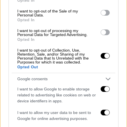
Opted In
use your data for below specified purposes in below Google
Πώς να εντοπίσει κάποιος τις κρυφές
consent section.
I want to opt-out of the Sale of my
κάμερες
Personal Data.
Opted In
Για να προστατευτείτε από τέτοιες
I want to opt-out of processing my
παραβιάσεις της ιδιωτικής ζωής, οι ειδικοί
Personal Data for Targeted Advertising.
Opted In
προσφέρουν ορισμένες πρακτικές
συμβουλές:
I want to opt-out of Collection, Use,
Retention, Sale, and/or Sharing of my
Personal Data that Is Unrelated with the
1. Εξοχινιστική επιθεώρηση:
Ξεκινήστε με
Purposes for which it was collected.
μια σχολαστική εξέταση του ενοικιαζόμενου
Opted Out
σπιτιού. Ψάξτε για μικροσκοπικές τρύπες
Google consents
που θα μπορούσε να βρίσκεται
κάμερα
,
ειδικά σε κοινά αντικείμενα και μέρη όπου
I want to allow Google to enable storage
related to advertising like cookies on web or
αναμένεται να υπάρχει ιδιωτικότητα, όπως
device identifiers in apps.
τα υπνοδωμάτια και τα μπάνια.
I want to allow my user data to be sent to
2.
Χρησιμοποιήστε φακό
: Χρησιμοποιήστε
Google for online advertising purposes.
τον φακό του κινητού σας. Σβήστε όλα τα