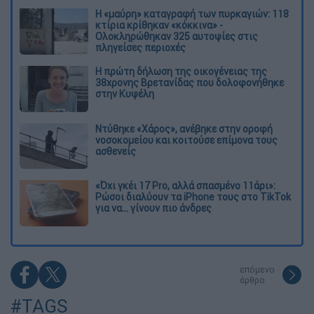
Η «μαύρη» καταγραφή των πυρκαγιών: 118
κτίρια κρίθηκαν «κόκκινα» -
Ολοκληρώθηκαν 325 αυτοψίες στις
πληγείσες περιοχές
Η πρώτη δήλωση της οικογένειας της
38χρονης Βρετανίδας που δολοφονήθηκε
στην Κυψέλη
Ντύθηκε «Χάρος», ανέβηκε στην οροφή
νοσοκομείου και κοιτούσε επίμονα τους
ασθενείς
«Όχι γκέι 17 Pro, αλλά σπασμένο 11άρι»:
Ρώσοι διαλύουν τα iPhone τους στο TikTok
για να... γίνουν πιο άνδρες
επόμενο
άρθρο
#TAGS