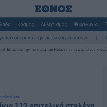
λάδα
Κόσμος
Αθλητισμός
Ψυχαγωγία
F
ι και για την εκτέλεση Ζαμπούνη
Ζάκυνθο
Netflix έφερε την ταινιάρα του Νόλαν που οι φαν έχουν κρυφό
τοποθετούνται
ίκια 112 επιτελικά στελέχη