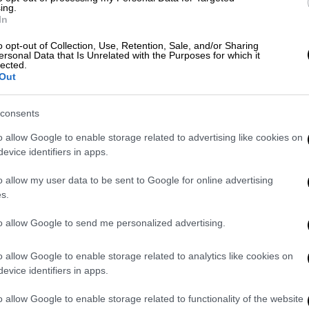
ing.
 τοποθετούνται
In
ελέχη
πανεπιστημιακής εκπαίδευσης
τα
o opt-out of Collection, Use, Retention, Sale, and/or Sharing
ersonal Data that Is Unrelated with the Purposes for which it
ητες
: Αναλυτές Δημοσίων Πολιτικών,
lected.
Out
Πολιτικής.
ργεία, στη γενική γραμματεία Συντονισμού
consents
και Κοινοβουλευτικών θεμάτων της
o allow Google to enable storage related to advertising like cookies on
δοντας, σύμφωνα με το υπουργείο
evice identifiers in apps.
ρα διεύθυνσης και συντονισμού». Στα
o allow my user data to be sent to Google for online advertising
των Αναλυτών Δημοσίων Πολιτικών και
s.
σία Συντονισμού, ενώ οι θέσεις της
ιτικής κατανέμονται στην Υπηρεσία
to allow Google to send me personalized advertising.
o allow Google to enable storage related to analytics like cookies on
ηκε, για πρώτη φορά στην
ελληνική Δημόσια
evice identifiers in apps.
 τη χρήση εργαλείων τεχνητής νοημοσύνης.
o allow Google to enable storage related to functionality of the website
 τρία γνωστικά αντικείμενα μέσα από ένα