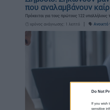
που αναλαμβάνουν καίρι
Πρόκειται για τους πρώτους 122 υπαλλήλους 
🕛 χρόνος ανάγνωσης: 1 λεπτό ┋ 🗣️
Ανοικτό 
Do Not Pr
If you wish 
sensitive in