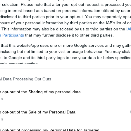
r selection. Please note that after your opt-out request is processed y
eing interest-based ads based on personal information utilized by us or
disclosed to third parties prior to your opt-out. You may separately opt-
losure of your personal information by third parties on the IAB’s list of
. This information may also be disclosed by us to third parties on the
IA
Participants
that may further disclose it to other third parties.
 that this website/app uses one or more Google services and may gath
including but not limited to your visit or usage behaviour. You may click 
 to Google and its third-party tags to use your data for below specifi
ogle consent section.
 το ΕΘΝΟΣ στη Google
l Data Processing Opt Outs
λέχη
αναλαμβάνουν
νευραλγικές
θέσεις
της
παραίτητη
εκπαίδευση
στην οποία
o opt-out of the Sharing of my personal data.
In
λλήλους
του νέου κλάδου
Επιτελικών
o opt-out of the Sale of my Personal Data.
 με απόφαση της Υπουργού
Εσωτερικών
,
In
 για τη λειτουργία του
Δημοσίου
.
to opt-out of processing my Personal Data for Targeted