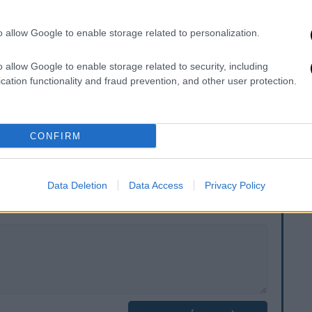
 το Εθνικό Κέντρο Δημόσιας Διοίκησης και
 Γραμματεία Δημόσιας Διοίκησης με την
o allow Google to enable storage related to personalization.
G. REFORM της Ευρωπαϊκής Επιτροπής, της
θνικού Ινστιτούτου Δημόσιας Διοίκησης,
o allow Google to enable storage related to security, including
cation functionality and fraud prevention, and other user protection.
θέση να καλύψουν νευραλγικές θέσεις του
CONFIRM
. Το ΕΘΝΟΣ θα παρεμβαίνει και τα προσβλητικά σχόλια θα
Data Deletion
Data Access
Privacy Policy