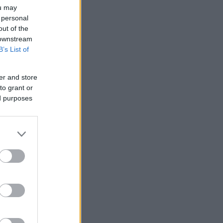
ou may
 personal
out of the
 downstream
B’s List of
er and store
to grant or
ed purposes