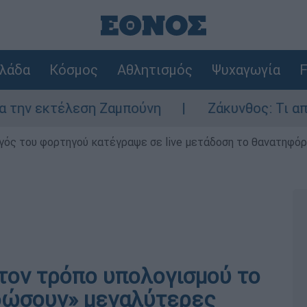
λάδα
Κόσμος
Αθλητισμός
Ψυχαγωγία
F
 εκτέλεση Ζαμπούνη
Ζάκυνθος: Τι απαντά 
γός του φορτηγού κατέγραψε σε live μετάδοση το θανατηφόρο
στον τρόπο υπολογισμού το
ιδώσουν» μεγαλύτερες