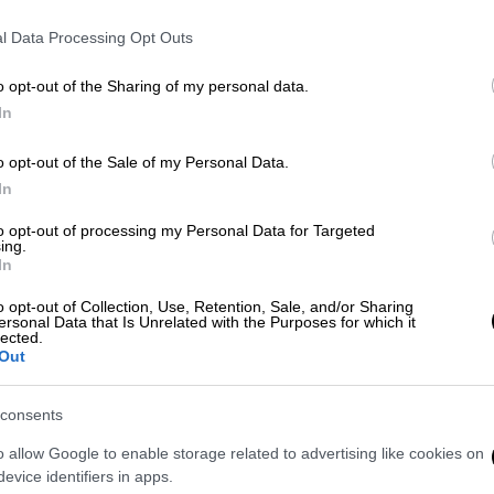
l Data Processing Opt Outs
o opt-out of the Sharing of my personal data.
In
o opt-out of the Sale of my Personal Data.
In
to opt-out of processing my Personal Data for Targeted
ing.
In
 το ΕΘΝΟΣ στη Google
o opt-out of Collection, Use, Retention, Sale, and/or Sharing
ersonal Data that Is Unrelated with the Purposes for which it
οφάσισαν να υποβάλλουν αίτηση
lected.
ένοι, συμβάλλοντας στο νέο αυξημένο κύμα
Out
ό τον πληθωρισμό
αλλά και την επιμήκυνση
α έτος.
consents
o allow Google to enable storage related to advertising like cookies on
gr
evice identifiers in apps.