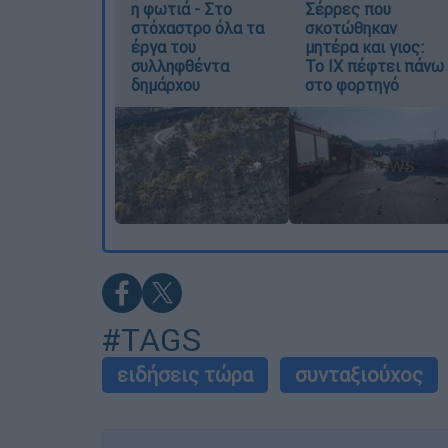
η φωτιά - Στο
Σέρρες που
στόχαστρο όλα τα
σκοτώθηκαν
έργα του
μητέρα και γιος:
συλληφθέντα
Το ΙΧ πέφτει πάνω
δημάρχου
στο φορτηγό
#TAGS
ειδήσεις τώρα
συνταξιούχος