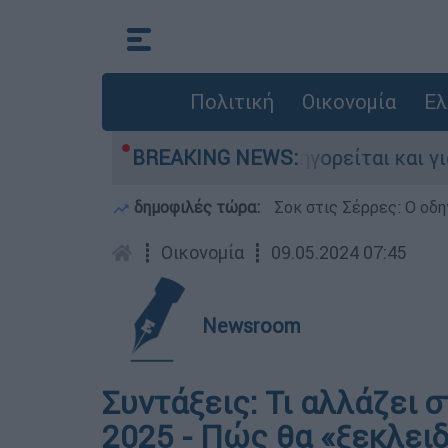
Πολιτική
Οικονομία
Ελ
τονίες στην Ελλάδα - Κατηγορείται και για την
BREAKING NEWS:
δημοφιλές τώρα:
Σοκ στις Σέρρες: Ο οδη
┋
Οικονομία
┋
09.05.2024 07:45
Newsroom
Συντάξεις: Τι αλλάζει 
2025 - Πώς θα «ξεκλε