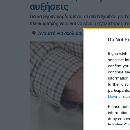
αυξήσεις
Για να βγουν κερδισμένοι οι συνταξιούχοι με τ
πληθωρισμός να είναι να είναι μεγαλύτερος τ
🗣️
Ανοικτό για σχολιασμό
Do Not Pr
If you wish 
sensitive in
confirm you
continue se
information 
further disc
participants
Downstream 
Please note
information 
deny consent
in below Go