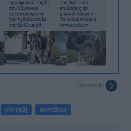
προσφυγικό ταξίδι
του ΝΑΤΟ σε
του 26χρονου
επιθέσεις σε
κατηγορούμενου
ρωσικό έδαφος -
για τη δολοφονία
Τα ονόματα και ο
της Ελίζαμπεθ
«εγκέφαλος»
επόμενο άρθρο
σύνταξη
συντάξεις