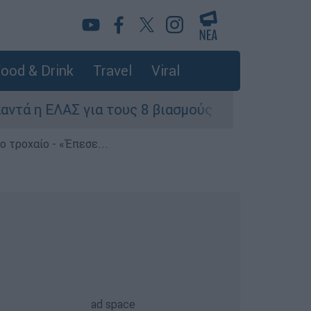
ood & Drink
Travel
Viral
η ΕΛΑΣ για τους 8 βιασμούς τουριστριών - «Μόνο
 τροχαίο - «Έπεσε...