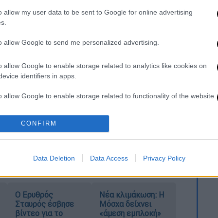
o allow my user data to be sent to Google for online advertising
s.
. Το ΕΘΝΟΣ θα παρεμβαίνει και τα προσβλητικά σχόλια θα
to allow Google to send me personalized advertising.
o allow Google to enable storage related to analytics like cookies on
evice identifiers in apps.
o allow Google to enable storage related to functionality of the website
CONFIRM
o allow Google to enable storage related to personalization.
καταχώρηση
o allow Google to enable storage related to security, including
Data Deletion
Data Access
Privacy Policy
cation functionality and fraud prevention, and other user protection.
Ο Ερυθρός
Νέα κλιμάκωση: Η
Σταυρός έσβησε
Μόσχα δείχνει
βίντεο για το
«άμεση εμπλοκή»