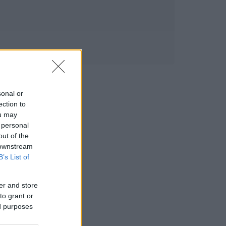
sonal or
ection to
ou may
 personal
out of the
 downstream
B’s List of
er and store
to grant or
ed purposes