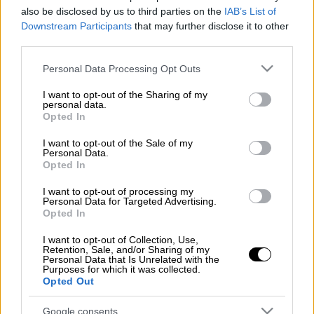
also be disclosed by us to third parties on the
IAB’s List of
Downstream Participants
that may further disclose it to other
Προσθέστε το ΕΘΝΟΣ στη Google
third parties.
Please note that this website/app uses one or more Google
Την Πέμπτη, 30 Μαΐου θα καταβληθούν
Personal Data Processing Opt Outs
services and may gather and store information including but
αυξημένες οι προσυνταξιοδοτικές παροχές
not limited to your visit or usage behaviour. You may click to
I want to opt-out of the Sharing of my
που λαμβάνουν οι δικαιούχοι του τέως ΕΤΑΤ
personal data.
grant or deny consent to Google and its third-party tags to
Opted In
(ΤΕΑΠΕΤΕ-ΤΑΠΤΠ-ΛΑΚ) από τον e-
ΕΦKA
.
use your data for below specified purposes in below Google
consent section.
I want to opt-out of the Sale of my
Διαβάστε περισσότερα στο
imerisia.gr
Personal Data.
Opted In
I want to opt-out of processing my
Personal Data for Targeted Advertising.
Τα σχολιά σας δημοσιεύονται άμεσα με δική σας ευθύνη. Το
Opted In
ΕΘΝΟΣ θα παρεμβαίνει και τα προσβλητικά σχόλια θα
διαγράφονται
I want to opt-out of Collection, Use,
Retention, Sale, and/or Sharing of my
Personal Data that Is Unrelated with the
Purposes for which it was collected.
Opted Out
Google consents