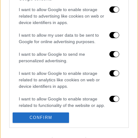
I want to allow Google to enable storage
related to advertising like cookies on web or
device identifiers in apps.
καταχώρηση
I want to allow my user data to be sent to
Google for online advertising purposes.
Διαβάστε ακόμη
I want to allow Google to send me
Επιστήμονες ανακάλυψαν τον τέταρτο
personalized advertising.
γνωστό τύπο μεταδοτικού καρκίνου στον
κόσμο
I want to allow Google to enable storage
related to analytics like cookies on web or
Μουντιάλ 2026: «Θα ανατινάξω τον Μέσι με
device identifiers in apps.
τέσσερις βόμβες» - Οι τρομοκρατικές
απειλές που ερεύνησε το FBI
I want to allow Google to enable storage
related to functionality of the website or app.
Φρίκη στην Κρήτη: Τουρίστας μπήκε σε
κατάστημα και ρώτησε πόσο «κοστίζει»
CONFIRM
I want to allow Google to enable storage
ανήλικο κορίτσι για να ασελγήσει πάνω του
related to personalization.
Marfin: «Δεν έχω καμία σχέση με την
I want to allow Google to enable storage