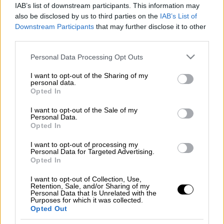
IAB’s list of downstream participants. This information may
also be disclosed by us to third parties on the
IAB’s List of
Δεν ήταν και η καλύτερη είδηση για τον
Downstream Participants
that may further disclose it to other
Γάλλο πρόεδρο μια εβδομάδα πριν από τις
third parties.
ευρωεκλογές. Η S
&P Global Ratings
Please note that this website/app uses one or more Google
Personal Data Processing Opt Outs
υποβάθμισε τη
Γαλλία
, αμαυρώνοντας το
services and may gather and store information including but
ρεκόρ του
Εμανουέλ Μακρόν
για τη
not limited to your visit or usage behaviour. You may click to
I want to opt-out of the Sharing of my
personal data.
διαχείριση του χρέους.
grant or deny consent to Google and its third-party tags to
Opted In
use your data for below specified purposes in below Google
Διαβάστε περισσότερα στο
imerisia.gr
consent section.
I want to opt-out of the Sale of my
Personal Data.
Opted In
I want to opt-out of processing my
Τα σχολιά σας δημοσιεύονται άμεσα με δική σας ευθύνη. Το
Personal Data for Targeted Advertising.
ΕΘΝΟΣ θα παρεμβαίνει και τα προσβλητικά σχόλια θα
Opted In
διαγράφονται
I want to opt-out of Collection, Use,
Retention, Sale, and/or Sharing of my
Personal Data that Is Unrelated with the
Purposes for which it was collected.
Opted Out