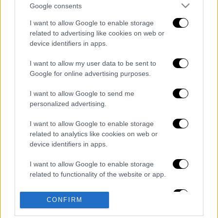
Google consents
I want to allow Google to enable storage
related to advertising like cookies on web or
καταχώρηση
device identifiers in apps.
I want to allow my user data to be sent to
Διαβάστε ακόμη
Google for online advertising purposes.
I want to allow Google to send me
Kadebostany στο ethnos.gr: «Κάποτε
πίστευα ότι το να είσαι outsider ήταν
personalized advertising.
αδυναμία, τώρα το βλέπω ως δύναμη»
I want to allow Google to enable storage
related to analytics like cookies on web or
«Χωρίς σκηνές και κουβέρτες σε ακραίες
θερμοκρασίες»: Σε δραματικές συνθήκες
device identifiers in apps.
χιλιάδες μετανάστες στη Θέουτα
I want to allow Google to enable storage
related to functionality of the website or app.
Η ΕΛΑΣ διαψεύδει το περιστατικό με
τουρίστα στην Κρήτη: Σε ενήλικη η
πρόταση για σεξουαλική συνεύρεση
I want to allow Google to enable storage
CONFIRM
related to personalization.
Συναγερμός στον Λυκαβηττό: Σορός σε