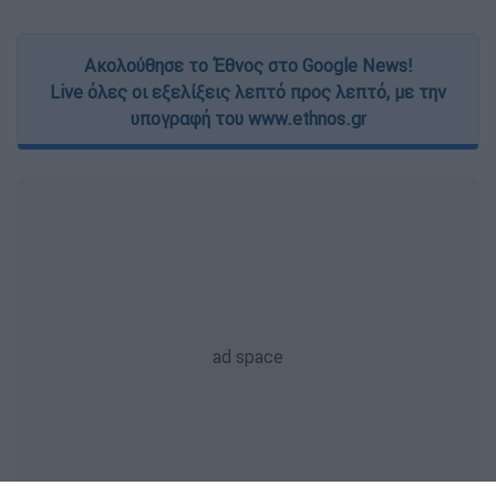
Ακολούθησε το Έθνος στο Google News!
Live όλες οι εξελίξεις λεπτό προς λεπτό, με την
υπογραφή του www.ethnos.gr