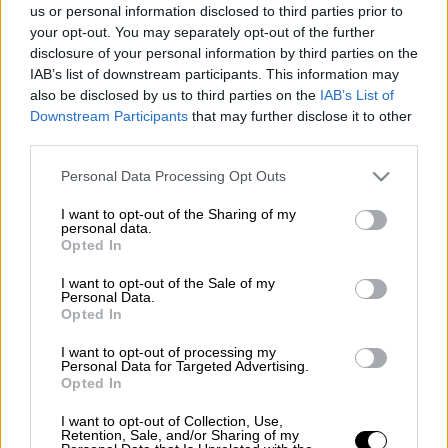
us or personal information disclosed to third parties prior to
Χάκερ (Pixabay)
your opt-out. You may separately opt-out of the further
disclosure of your personal information by third parties on the
IAB’s list of downstream participants. This information may
Προσθέστε το ΕΘΝΟΣ στη Google
also be disclosed by us to third parties on the
IAB’s List of
Downstream Participants
that may further disclose it to other
third parties.
Καμπάνακι... συναγερμού έκρουσε η
Ευρωπαϊκή Κεντρική Τράπεζα
(ΕΚΤ) στις
Please note that this website/app uses one or more Google
Personal Data Processing Opt Outs
services and may gather and store information including but
τράπεζες για τις κυβερνοεπιθέσεις, καθώς
not limited to your visit or usage behaviour. You may click to
I want to opt-out of the Sharing of my
το stress test, έδειξε κενά ασφαλείας. Η ΕΚΤ
personal data.
grant or deny consent to Google and its third-party tags to
Opted In
κάλεσε τα χρηματοπιστωτικά ιδρύματα να
use your data for below specified purposes in below Google
θωρακιστούν, βελτιώνοντας την ικανότητά
consent section.
I want to opt-out of the Sale of my
Personal Data.
τους να ανταποκρίνονται και να
Opted In
ανακάμπτουν από μια μεγάλη
κυβερνοεπίθεση.
I want to opt-out of processing my
Personal Data for Targeted Advertising.
Opted In
Διαβάστε περισσότερα στο
imerisia.gr
I want to opt-out of Collection, Use,
Retention, Sale, and/or Sharing of my