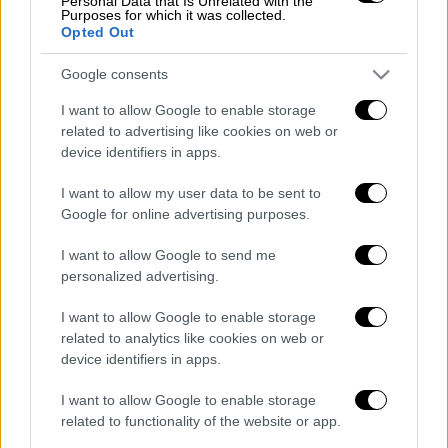
Personal Data that Is Unrelated with the
Purposes for which it was collected.
Opted Out
Τα σχολιά σας δημοσιεύονται άμεσα με δική σας ευθύνη. Το
ΕΘΝΟΣ θα παρεμβαίνει και τα προσβλητικά σχόλια θα
διαγράφονται
Google consents
I want to allow Google to enable storage
related to advertising like cookies on web or
device identifiers in apps.
I want to allow my user data to be sent to
Google for online advertising purposes.
I want to allow Google to send me
καταχώρηση
personalized advertising.
I want to allow Google to enable storage
Διαβάστε ακόμη
related to analytics like cookies on web or
device identifiers in apps.
Θρήνος για τον Λιονέλ Μέσι: Πέθανε στα 68
του χρόνια ο πατέρας του, Χόρχε
I want to allow Google to enable storage
related to functionality of the website or app.