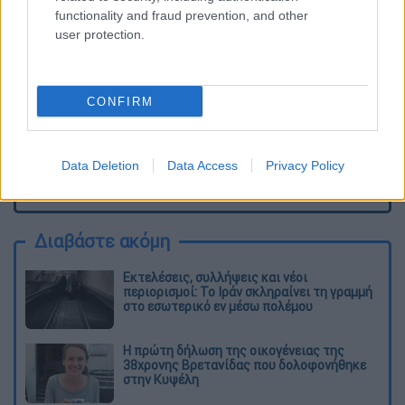
functionality and fraud prevention, and other
user protection.
CONFIRM
Data Deletion
Data Access
Privacy Policy
καταχώρηση
Διαβάστε ακόμη
Εκτελέσεις, συλλήψεις και νέοι
περιορισμοί: Το Ιράν σκληραίνει τη γραμμή
στο εσωτερικό εν μέσω πολέμου
Η πρώτη δήλωση της οικογένειας της
38χρονης Βρετανίδας που δολοφονήθηκε
στην Κυψέλη