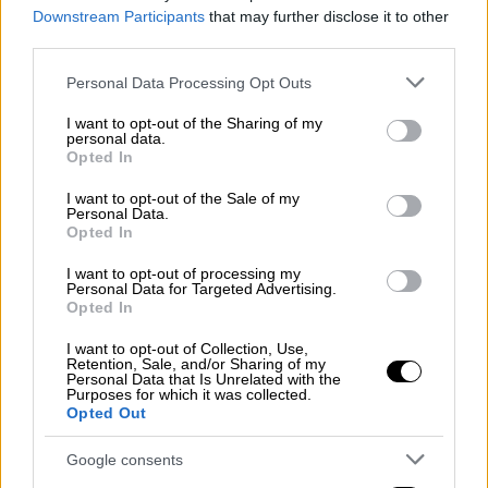
Downstream Participants
that may further disclose it to other
third parties.
Please note that this website/app uses one or more Google
Personal Data Processing Opt Outs
services and may gather and store information including but
not limited to your visit or usage behaviour. You may click to
I want to opt-out of the Sharing of my
personal data.
grant or deny consent to Google and its third-party tags to
Opted In
use your data for below specified purposes in below Google
consent section.
I want to opt-out of the Sale of my
Personal Data.
Opted In
I want to opt-out of processing my
Personal Data for Targeted Advertising.
Opted In
I want to opt-out of Collection, Use,
Retention, Sale, and/or Sharing of my
Personal Data that Is Unrelated with the
Purposes for which it was collected.
Opted Out
Google consents