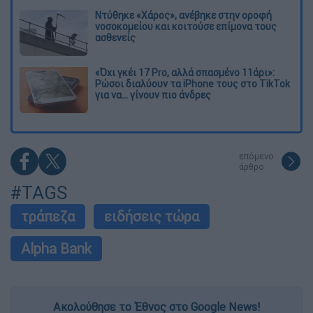
Ντύθηκε «Χάρος», ανέβηκε στην οροφή
νοσοκομείου και κοιτούσε επίμονα τους
ασθενείς
«Όχι γκέι 17 Pro, αλλά σπασμένο 11άρι»:
Ρώσοι διαλύουν τα iPhone τους στο TikTok
για να... γίνουν πιο άνδρες
επόμενο
άρθρο
#TAGS
τράπεζα
ειδήσεις τώρα
Alpha Bank
Ακολούθησε το Έθνος στο Google News!