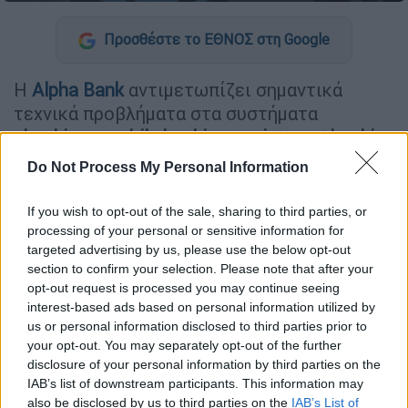
Προσθέστε το ΕΘΝΟΣ στη Google
Η
Alpha Bank
αντιμετωπίζει σημαντικά
τεχνικά προβλήματα στα συστήματα
ebanking - mobile banking
και
internet banking
- την τελευταία ημέρα της προθεσμίας για
Do Not Process My Personal Information
την εγγραφή επαγγελματιών και
επιχειρήσεων στο σύστημα άμεσων
If you wish to opt-out of the sale, sharing to third parties, or
πληρωμών
IRIS
.
processing of your personal or sensitive information for
targeted advertising by us, please use the below opt-out
Συγκεκριμένα, οι χρήστες δεν μπορούν να
section to confirm your selection. Please note that after your
opt-out request is processed you may continue seeing
πραγματοποιήσουν
καμία συναλλαγή
, καθώς
interest-based ads based on personal information utilized by
η διαδικασία σύνδεσης «κολλάει» τόσο
us or personal information disclosed to third parties prior to
στους υπολογιστές όσο και στα κινητά
your opt-out. You may separately opt-out of the further
τηλέφωνα.
disclosure of your personal information by third parties on the
IAB’s list of downstream participants. This information may
also be disclosed by us to third parties on the
IAB’s List of