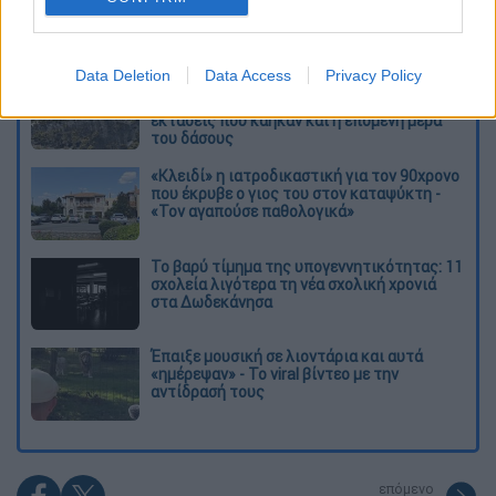
Διαβάστε ακόμη
Data Deletion
Data Access
Privacy Policy
Η «ακτινογραφία» της καταστροφής από
τις φωτιές στη Δυτική Αττική - Οι
εκτάσεις που κάηκαν και η επόμενη μέρα
του δάσους
«Κλειδί» η ιατροδικαστική για τον 90χρονο
που έκρυβε ο γιος του στον καταψύκτη -
«Τον αγαπούσε παθολογικά»
Το βαρύ τίμημα της υπογεννητικότητας: 11
σχολεία λιγότερα τη νέα σχολική χρονιά
στα Δωδεκάνησα
Έπαιξε μουσική σε λιοντάρια και αυτά
«ημέρεψαν» - Το viral βίντεο με την
αντίδρασή τους
επόμενο