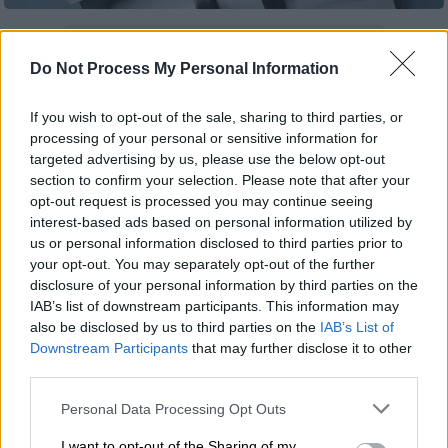
Προσθέστε το ΕΘΝΟΣ στη Google
Do Not Process My Personal Information
Σε λίγες μέρες, και συγκεκριμένα,
If you wish to opt-out of the sale, sharing to third parties, or
την
Τετάρτη 25 Σεπτεμβρίου
αναμένεται να
processing of your personal or sensitive information for
ξεκινούν οι πληρωμές για τις
συντάξεις
targeted advertising by us, please use the below opt-out
Οκτωβρίου,
για τους μη μισθωτούς, ενώ δύο
section to confirm your selection. Please note that after your
opt-out request is processed you may continue seeing
μέρες μετά πληρώνονται και οι μισθωτοί.
interest-based ads based on personal information utilized by
us or personal information disclosed to third parties prior to
ΔΙΑΒΑΣΤΕ ΕΠΙΣΗΣ
your opt-out. You may separately opt-out of the further
disclosure of your personal information by third parties on the
IAB’s list of downstream participants. This information may
Οικονομία
|
15.09.2024 15:35
also be disclosed by us to third parties on the
IAB’s List of
Συντάξεις: Πόσο θα αυξηθούν το 2025
Downstream Participants
that may further disclose it to other
σε δημόσιο και ιδιωτικό τομέα
third parties.
Please note that this website/app uses one or more Google
Personal Data Processing Opt Outs
services and may gather and store information including but
not limited to your visit or usage behaviour. You may click to
I want to opt-out of the Sharing of my