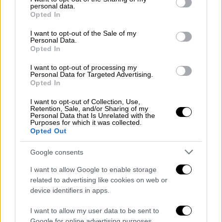
Αναλυτικά οι ημερομηνίες πληρωμής
personal data.
grant or deny consent to Google and its third-party tags to
Opted In
ανά ταμείο:
use your data for below specified purposes in below Google
consent section.
I want to opt-out of the Sale of my
Την
Τετάρτη 25 Σεπτεμβρίου 2024
θα
Personal Data.
Opted In
καταβληθούν οι κύριες συντάξεις από
τα τέως ταμεία Μη Μισθωτών ΟΑΕΕ,
I want to opt-out of processing my
Personal Data for Targeted Advertising.
ΟΓΑ και ΕΤΑΑ, οι κύριες συντάξεις που
Opted In
απονεμήθηκαν από τη σύσταση του
ΕΦΚΑ και μετά, με τον ν.4387/2016,
I want to opt-out of Collection, Use,
Retention, Sale, and/or Sharing of my
μέσω του ΟΠΣ-ΕΦΚΑ (συνταξιούχοι
Personal Data that Is Unrelated with the
Purposes for which it was collected.
Μισθωτοί & Μη Μισθωτοί από 1.1.2017
Opted Out
και έπειτα) και όλες οι επικουρικές
Google consents
συντάξεις του ιδιωτικού τομέα (Μη
Μισθωτών και Μισθωτών).
I want to allow Google to enable storage
Την
Παρασκευή 27 Σεπτεμβρίου
θα
related to advertising like cookies on web or
device identifiers in apps.
καταβληθούν οι κύριες συντάξεις των
τέως Ταμείων Μισθωτών [ΙΚΑ-ΕΤΑΜ,
I want to allow my user data to be sent to
τραπεζών, ΟΤΕ, ΔΕΗ, ΛΟΙΠΩΝ
Google for online advertising purposes.