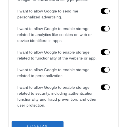
ΕΝΤΑΣΣΟΜΕΝΩΝ (ΤΣΕΑΠΓΣΟ, ΤΣΠ-
I want to allow Google to send me
ΗΣΑΠ), ΝΑΤ, ΕΤΑΤ και ΕΤΑΠ-ΜΜΕ]
personalized advertising.
καθώς και οι κύριες και οι επικουρικές
συντάξεις του Δημοσίου.
I want to allow Google to enable storage
related to analytics like cookies on web or
device identifiers in apps.
Τα σχολιά σας δημοσιεύονται άμεσα με δική σας ευθύνη. Το
I want to allow Google to enable storage
ΕΘΝΟΣ θα παρεμβαίνει και τα προσβλητικά σχόλια θα
related to functionality of the website or app.
διαγράφονται
I want to allow Google to enable storage
related to personalization.
I want to allow Google to enable storage
related to security, including authentication
functionality and fraud prevention, and other
user protection.
καταχώρηση
CONFIRM