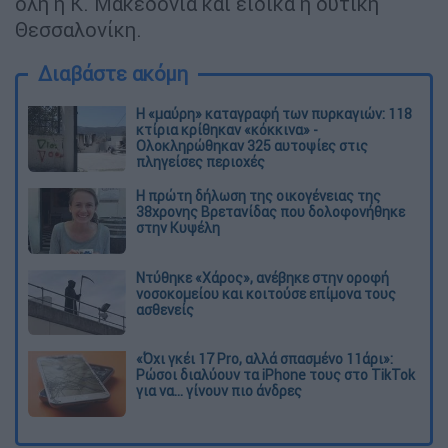
όλη η Κ. Μακεδονία και ειδικά η δυτική
Θεσσαλονίκη.
Διαβάστε ακόμη
Η «μαύρη» καταγραφή των πυρκαγιών: 118
κτίρια κρίθηκαν «κόκκινα» -
Ολοκληρώθηκαν 325 αυτοψίες στις
πληγείσες περιοχές
Η πρώτη δήλωση της οικογένειας της
38χρονης Βρετανίδας που δολοφονήθηκε
στην Κυψέλη
Ντύθηκε «Χάρος», ανέβηκε στην οροφή
νοσοκομείου και κοιτούσε επίμονα τους
ασθενείς
«Όχι γκέι 17 Pro, αλλά σπασμένο 11άρι»:
Ρώσοι διαλύουν τα iPhone τους στο TikTok
για να... γίνουν πιο άνδρες