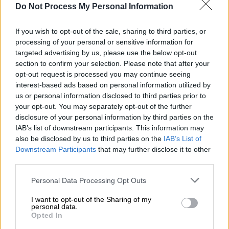
κέντρα υγείας, ξενοδοχεία, κ.α. που
Do Not Process My Personal Information
προσπαθεί να επιβάλλει το χωροταξικό.
Χρειάζεται εγρήγορση της πολιτείας για να
If you wish to opt-out of the sale, sharing to third parties, or
processing of your personal or sensitive information for
γίνουν οι διορθώσεις και να αλλάξουν τα
targeted advertising by us, please use the below opt-out
ΓΠΣ/ΤΧΣ σύμφωνα με τις οδηγίες της ΕΕ.
section to confirm your selection. Please note that after your
opt-out request is processed you may continue seeing
interest-based ads based on personal information utilized by
us or personal information disclosed to third parties prior to
your opt-out. You may separately opt-out of the further
disclosure of your personal information by third parties on the
IAB’s list of downstream participants. This information may
also be disclosed by us to third parties on the
IAB’s List of
Downstream Participants
that may further disclose it to other
third parties.
Please note that this website/app uses one or more Google
Personal Data Processing Opt Outs
services and may gather and store information including but
not limited to your visit or usage behaviour. You may click to
I want to opt-out of the Sharing of my
personal data.
grant or deny consent to Google and its third-party tags to
Opted In
use your data for below specified purposes in below Google
320-2.jpg