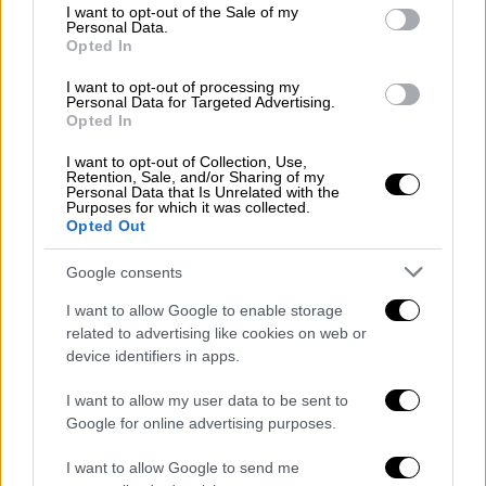
consent section.
I want to opt-out of the Sale of my
Personal Data.
Opted In
Με προσωπική επιστολή η ΕΕ και ο
Πρόεδρος Juncker ενημέρωσαν τον κ. Νίκο
I want to opt-out of processing my
Personal Data for Targeted Advertising.
Φιλίππου- ένας από τις 320 μεγάλες
Opted In
επιχειρήσεις και ενώσεις πολιτών- για την
ερμηνεία των καταστροφικών διατάξεων
I want to opt-out of Collection, Use,
Retention, Sale, and/or Sharing of my
του χωροταξικού, όσον αφορά τις
Personal Data that Is Unrelated with the
Purposes for which it was collected.
μετεγκαταστάσεις μονάδων παραγωγής και
Opted Out
τις προβλέψεις μακρόχρονης ερήμωσης στη
Google consents
δυτική Θεσσαλονίκη και τα λουκέτα στην
ανάπτυξη και τις επενδύσεις (σχολεία,
I want to allow Google to enable storage
κέντρα υγείας, ξενοδοχεία, κ. α.)
related to advertising like cookies on web or
device identifiers in apps.
Είναι αναγνωρισμένο από όλους ότι το θέμα
I want to allow my user data to be sent to
αυτό έχει με την μεγαλύτερη κοινωνική
Google for online advertising purposes.
συναίνεση. Είναι το μεγάλο εμπόδιο και η
ταφόπλακα της περιοχής.
I want to allow Google to send me