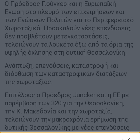
Ο Πρόεδρος Γιούνκερ και η Ευρωπαϊκή
Ενωση στο πλευρό των επιχειρήσεων και
των Ενώσεων Πολιτών για το Περιφερειακό
Χωροταξικό. Προσκαλούν νέες επενδύσεις,
δεν προβλέπουν μετεγκαταστάσεις,
τελειώνουν τα λουκέτα έξω από τα όρια της
υψηλής όχλησης στη δυτική Θεσσαλονίκη.
Ανάπτυξη, επενδύσεις, καταστροφή και
διόρθωση των καταστροφικών διατάξεων
της χωροταξίας.
Επιτέλους ο Πρόεδρος Juncker και η ΕΕ με
παρέμβαση των 320 για την Θεσσαλονίκη,
την Κ. Μακεδονία και την χωροταξία,
τελειώνουν την μακροχρόνια ερήμωση της
δυτικής Θεσσαλονίκης με νέες επενδύσεις
και την αποφυγή λουκέτων σε σχολεία,