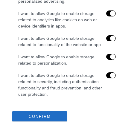
personalized advertising.
Είναι σε εκκρεμότητα συνάντηση της
επιτροπής με τον Πρωθυπουργό. Ο
I want to allow Google to enable storage
related to analytics like cookies on web or
Περιφερειάρχης ζήτησε να υποβληθούν νέες
device identifiers in apps.
διορθωτικές προτάσεις, ενέργεια που δεν
υλοποίησε.
I want to allow Google to enable storage
related to functionality of the website or app.
Το ζητούμενο είναι να αποφευχθεί η
I want to allow Google to enable storage
καταστροφή του παραγωγικού ιστού:
related to personalization.
1) με τις βίαιες μετεγκαταστάσεις –
I want to allow Google to enable storage
λουκέτα της χαμηλής και μέσης όχλησης σε
related to security, including authentication
όλη την Κ. Μακεδονία και
functionality and fraud prevention, and other
user protection.
2) με τη σκανδαλώδη ερήμωση μόνο στην
δυτική Θεσσαλονίκη, με την υψηλή όχληση να
επιβάλλει μέτρα ερήμωσης χιλιομέτρων
CONFIRM
στον αστικό πληθυσμό, λουκέτα σε σχολεία,
κέντρα υγείας, ξενοδοχεία, ακόμη και νέες