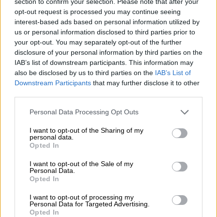
section to confirm your selection. Please note that after your
opt-out request is processed you may continue seeing
Ρεύμα: Ποιες είναι οι πιο φθηνές
interest-based ads based on personal information utilized by
us or personal information disclosed to third parties prior to
ώρες
your opt-out. You may separately opt-out of the further
disclosure of your personal information by third parties on the
Μιλώντας στον τηλεοπτικό σταθμό
IAB’s list of downstream participants. This information may
Action24, ο κ.
Σκυλακάκης
ανέφερε ότι
το
also be disclosed by us to third parties on the
IAB’s List of
σύστημα
με το νυχτερινό τιμολόγιο,
δεν
Downstream Participants
that may further disclose it to other
third parties.
ανταποκρίνεται
πλέον στα δεδομένα της
αγοράς, δεδομένου ότι τις ώρες εκείνες το
Please note that this website/app uses one or more Google
Personal Data Processing Opt Outs
ρεύμα είναι πια ακριβότερο.
services and may gather and store information including but
not limited to your visit or usage behaviour. You may click to
I want to opt-out of the Sharing of my
personal data.
«Έχουμε αυτή τη στιγμή ένα
απομεινάρι του
grant or deny consent to Google and its third-party tags to
Opted In
use your data for below specified purposes in below Google
παλιού ηλεκτρικού συστήματος
, που όταν
consent section.
I want to opt-out of the Sale of my
δεν υπήρχε ζήτηση το βράδυ έδινε η τότε
Personal Data.
ΔΕΗ
το νυχτερινό τιμολόγιο. Τώρα το βράδυ
Opted In
είναι η πιο ακριβή ώρα της ημέρας, και οι πιο
I want to opt-out of processing my
φθηνές είναι τα μεσημέρια, όταν δουλεύουν
Personal Data for Targeted Advertising.
Opted In