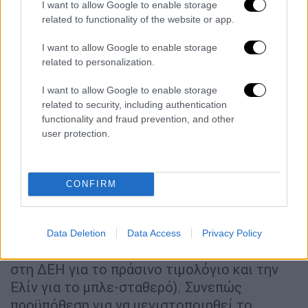
φθινόπωρο, ωστόσο το νέο πλαίσιο θα τεθεί
I want to allow Google to enable storage
σε ισχύ από το 2025. Οι
νέες ζώνες
related to functionality of the website or app.
μειωμένων χρεώσεων
αφορούν τους
I want to allow Google to enable storage
καταναλωτές που διαθέτουν μετρητή
related to personalization.
νυχτερινής κατανάλωσης που υπολογίζονται
σε 1,2 εκατ. Για τους υπόλοιπους η εφαρμογή
I want to allow Google to enable storage
related to security, including authentication
πολυζωνικών τιμολογίων στη διάρκεια του
functionality and fraud prevention, and other
24ώρου θα γίνεται εφικτή καθώς προχωρά η
user protection.
εγκατάσταση «έξυπνων» μετρητών από τον
ΔΕΔΔΗΕ. Σημειώνεται ότι το όφελος από το
νυχτερινό τιμολόγιο σήμερα δεν αφορά το
CONFIRM
σύνολο των καταναλωτών που διαθέτουν
νυχτερινό μετρητή, καθώς οι περισσότεροι
προμηθευτές έχουν καταργήσει τις
Data Deletion
Data Access
Privacy Policy
μειωμένες χρεώσεις τη νύχτα (παραμένουν
στη ΔΕΗ για το πράσινο τιμολόγιο και την
Ελίν για το μπλε-σταθερό). Συνεπώς
προϋπόθεση για να μεγιστοποιηθεί το