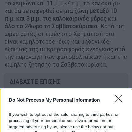
το χειμώνα και 11 μ.μ.-7 π.μ. το καλοκαίρι-
και θα μεταφερθεί σε μια ζώνη
μεταξύ 10
π.μ. και 3 μ.μ. τις καλοκαιρινές μέρες
και
όλο το 24ωρο
τα
Σαββατοκύριακα
. Κατά τις
ώρες αυτές οι τιμές στο Χρηματιστήριο
είναι χαμηλότερες -έως και μηδενικές-
εξαιτίας της υπερπροσφοράς ενέργειας από
την παραγωγή των φωτοβολταϊκών ή και της
χαμηλής ζήτησης τα Σαββατοκύριακα.
ΔΙΑΒΑΣΤΕ ΕΠΙΣΗΣ
Πολιτική
|
10.10.2024 07:50
Do Not Process My Personal Information
Μπαράζ νομοσχεδίων στη Βουλή
μέχρι το τέλος του έτους: Σε ποιες
If you wish to opt-out of the sale, sharing to third parties, or
ομάδες στοχεύει η κυβέρνηση
processing of your personal or sensitive information for
targeted advertising by us, please use the below opt-out