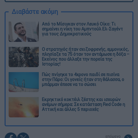
Διαβάστε ακόμη
Από το Μίσιγκαν στον Λευκό Οίκο: Τι
σημαίνει η νίκη του Αμπντούλ Ελ-Σαγέντ
για τους Δημοκρατικούς
O στρατηγός ήταν σχιζοφρενής, εμμονικός,
πλησίαζε τα 75 όταν τον αντάμωσε η δόξα –
Εκείνος που άλλαξε την πορεία της
Ιστορίας!
Πώς πνίγηκε το 4χρονο παιδί σε πισίνα
στην Πάρο: Οι γονείς ήταν στη θάλασσα, ο
μπάρμαν έπεσε να το σώσει
Εκρηκτικό κοκτέιλ ζέστης και ισχυρών
ανέμων σήμερα: Σε κατάσταση Red Code η
Αττική και άλλες 5 περιοχές
επόμενο