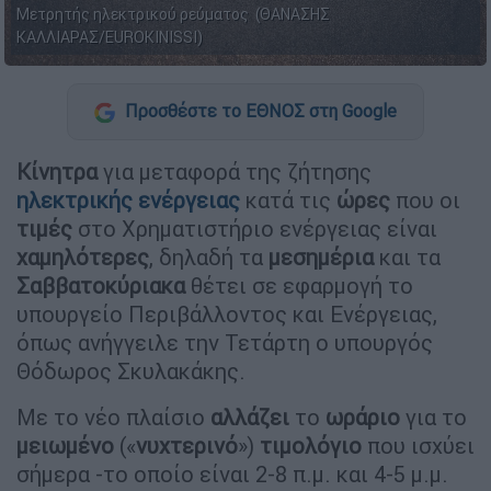
Μετρητής ηλεκτρικού ρεύματος (ΘΑΝΑΣΗΣ
ΚΑΛΛΙΑΡΑΣ/EUROKINISSI)
Προσθέστε το ΕΘΝΟΣ στη Google
Κίνητρα
για μεταφορά της ζήτησης
ηλεκτρικής ενέργειας
κατά τις
ώρες
που οι
τιμές
στο Χρηματιστήριο ενέργειας είναι
χαμηλότερες
, δηλαδή τα
μεσημέρια
και τα
Σαββατοκύριακα
θέτει σε εφαρμογή το
υπουργείο Περιβάλλοντος και Ενέργειας,
όπως ανήγγειλε την Τετάρτη ο υπουργός
Θόδωρος Σκυλακάκης.
Με το νέο πλαίσιο
αλλάζει
το
ωράριο
για το
μειωμένο
(«
νυχτερινό
»)
τιμολόγιο
που ισχύει
σήμερα -το οποίο είναι 2-8 π.μ. και 4-5 μ.μ.