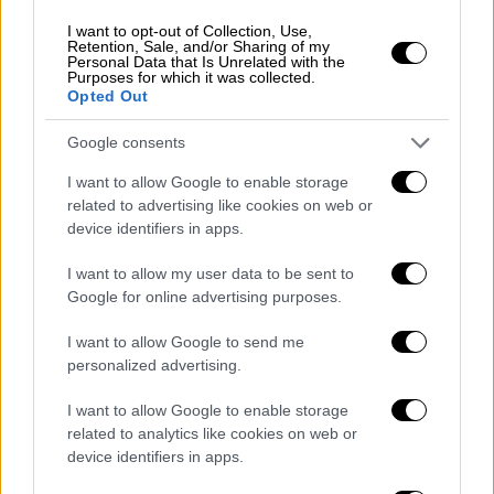
τα φωτοβολταϊκά, και τα Σαββατοκύριακα,
προπαντός τις Κυριακές.
I want to opt-out of Collection, Use,
Retention, Sale, and/or Sharing of my
Personal Data that Is Unrelated with the
Έχει λοιπόν νόημα να μετακινήσουμε τη
Purposes for which it was collected.
Opted Out
ζήτηση εκεί που υπάρχει η
φθηνή τιμή
, γιατί
αυτό θα επιτρέψει να είναι φθηνότερα τα
Google consents
τιμολόγια που θα δίνουν οι πάροχοι. Έχουμε
I want to allow Google to enable storage
αυτή τη στιγμή αναλογικούς μετρητές, που
related to advertising like cookies on web or
δεν είναι “έξυπνοι”, αλλά έχουν δύο ζώνες.
device identifiers in apps.
Με αυτό το δεδομένο, θα πάμε σε δύο
ζώνες, μία τις μεσημεριανές ώρες και τα
I want to allow my user data to be sent to
Google for online advertising purposes.
Σαββατοκύριακα -όλο το Σαββατοκύριακο.
Αυτό, νομίζω, μέχρι την αρχή του χρόνου θα
I want to allow Google to send me
μπορέσουμε να το εισάγουμε», δήλωσε ο
personalized advertising.
υπουργός.
I want to allow Google to enable storage
related to analytics like cookies on web or
Οι αλλαγές στο νυχτερινό
είχαν αναγγελθεί
device identifiers in apps.
την άνοιξη με ορίζοντα εφαρμογής το