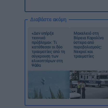
Διαβάστε ακόμη
«Δεν υπήρξε
Μακελειό στη
τεχνικό
Βόρεια Καρολίνα
πρόβλημα»: Τι
ύστερα από
κατέθεσαν οι δύο
πυροβολισμούς:
τραυματίες από τη
Νεκροί και
σύγκρουση των
τραυματίες
ελικοπτέρων στη
Ψάθα