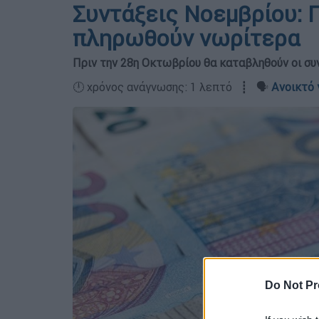
Συντάξεις Νοεμβρίου: Π
πληρωθούν νωρίτερα
Πριν την 28η Οκτωβρίου θα καταβληθούν οι συ
🕛 χρόνος ανάγνωσης: 1 λεπτό ┋ 🗣️
Ανοικτό 
Do Not Pr