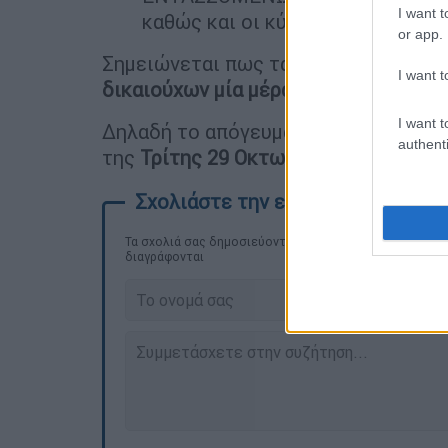
I want t
καθώς και οι κύριες και οι επικ
or app.
Σημειώνεται πως τα ποσά θα πιστω
I want t
δικαιούχων μία μέρα πριν, ως είθιστ
I want t
Δηλαδή το απόγευμα της
Πέμπτης 24
authenti
της
Τρίτης 29 Οκτωβρίου
.
Τα σχολιά σας δημοσιεύονται άμεσα με δική σας ευθύνη
διαγράφονται