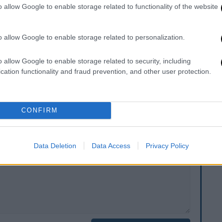
o allow Google to enable storage related to functionality of the website
ουρικές συντάξεις του Δημοσίου.
θούν στους
τραπεζικούς λογαριασμούς των
o allow Google to enable storage related to personalization.
αι σε όλα τα επιδόματα.
o allow Google to enable storage related to security, including
 Οκτωβρίου
και αντίστοιχα το απόγευμα
cation functionality and fraud prevention, and other user protection.
CONFIRM
. Το ΕΘΝΟΣ θα παρεμβαίνει και τα προσβλητικά σχόλια θα
Data Deletion
Data Access
Privacy Policy