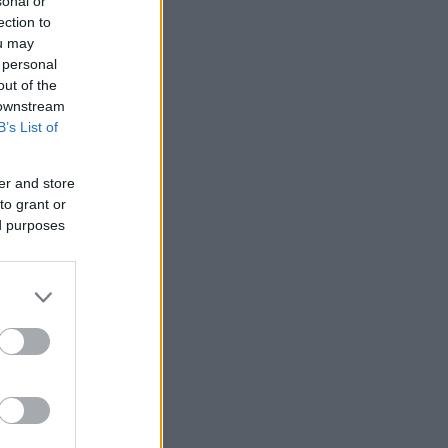
sonal or
ection to
ou may
 personal
out of the
 downstream
B’s List of
er and store
to grant or
ed purposes