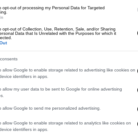
to opt-out of processing my Personal Data for Targeted
ρες – Τι θα συμβεί με μισθοδοσίες και
ing.
In
o opt-out of Collection, Use, Retention, Sale, and/or Sharing
ersonal Data that Is Unrelated with the Purposes for which it
lected.
Out
 πληρωμής των συντάξεων
consents
o allow Google to enable storage related to advertising like cookies on
24
θα καταβληθούν οι κύριες
συντάξεις
από
evice identifiers in apps.
Ε, ΟΓΑ και ΕΤΑΑ, οι κύριες συντάξεις που
υ ΕΦΚΑ και μετά, με τον ν.4387/2016, μέσω
o allow my user data to be sent to Google for online advertising
σθωτοί & Μη Μισθωτοί από 1.1.2017 και
s.
 συντάξεις του ιδιωτικού τομέα (Μη
to allow Google to send me personalized advertising.
ταβληθούν οι κύριες
συντάξεις
των τέως
o allow Google to enable storage related to analytics like cookies on
ραπεζών, ΟΤΕ, ΔΕΗ, ΛΟΙΠΩΝ
evice identifiers in apps.
-ΗΣΑΠ), ΝΑΤ, ΕΤΑΤ και ΕΤΑΠ-ΜΜΕ]