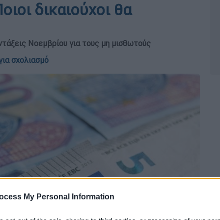
οιοι δικαιούχοι θα
ντάξεις Νοεμβρίου για τους μη μισθωτούς
για σχολιασμό
ocess My Personal Information