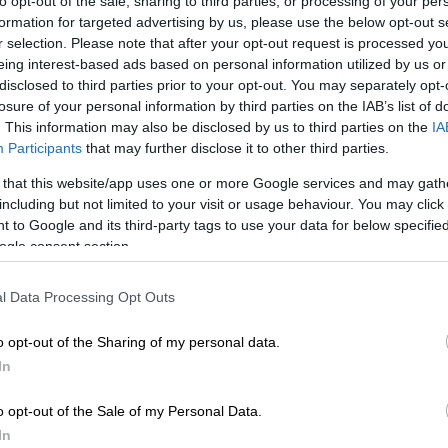
to opt-out of the sale, sharing to third parties, or processing of your per
formation for targeted advertising by us, please use the below opt-out s
r selection. Please note that after your opt-out request is processed y
eing interest-based ads based on personal information utilized by us or
disclosed to third parties prior to your opt-out. You may separately opt-
losure of your personal information by third parties on the IAB’s list of
. This information may also be disclosed by us to third parties on the
IA
Participants
that may further disclose it to other third parties.
 that this website/app uses one or more Google services and may gath
including but not limited to your visit or usage behaviour. You may click 
 to Google and its third-party tags to use your data for below specifi
ogle consent section.
 το ΕΘΝΟΣ στη Google
l Data Processing Opt Outs
θούν οι
συντάξεις Νοεμβρίου
για τους
μη
ύχοι θα δουν τα
χρήματά τους μετά την
o opt-out of the Sharing of my personal data.
άπεζες
.
In
o opt-out of the Sale of my Personal Data.
In