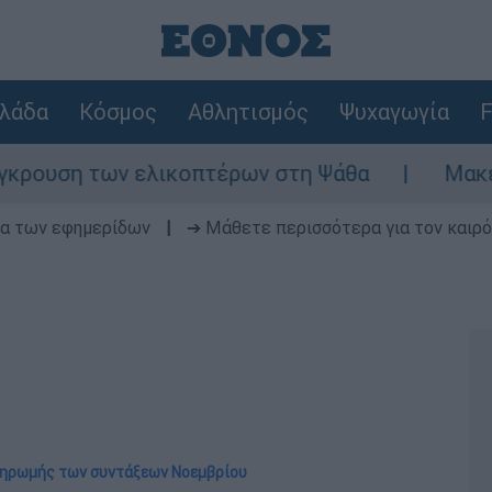
λάδα
Κόσμος
Αθλητισμός
Ψυχαγωγία
F
η των ελικοπτέρων στη Ψάθα
Μακελειό στ
δα των εφημερίδων
|
➔ Μάθετε περισσότερα για τον καιρό
πληρωμής των συντάξεων Νοεμβρίου