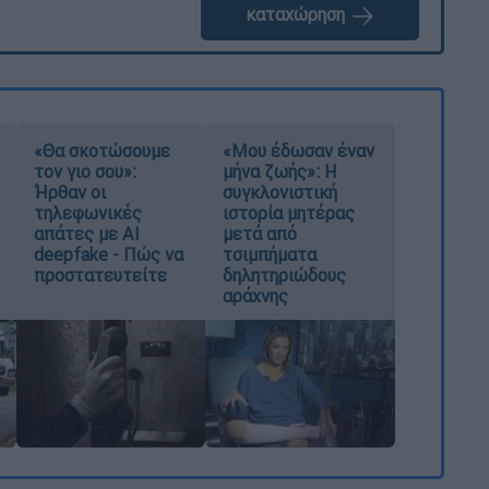
καταχώρηση
«Θα σκοτώσουμε
«Μου έδωσαν έναν
τον γιο σου»:
μήνα ζωής»: Η
Ήρθαν οι
συγκλονιστική
τηλεφωνικές
ιστορία μητέρας
απάτες με AI
μετά από
deepfake - Πώς να
τσιμπήματα
προστατευτείτε
δηλητηριώδους
αράχνης