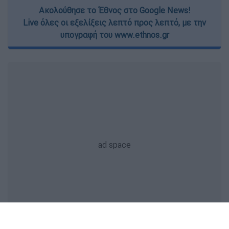
Ακολούθησε το Έθνος στο Google News!
Live όλες οι εξελίξεις λεπτό προς λεπτό, με την
υπογραφή του www.ethnos.gr