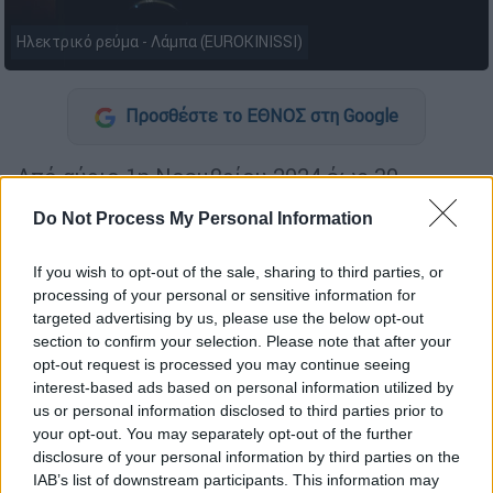
Ηλεκτρικό ρεύμα - Λάμπα (EUROKINISSI)
Προσθέστε το ΕΘΝΟΣ στη Google
Από αύριο 1η Νοεμβρίου 2024 έως 30
Απριλίου 2025, εφαρμόζεται το χειμερινό
Do Not Process My Personal Information
ωράριο για το
μειωμένο
νυχτερινό
τιμολόγιο ρεύματος
, υπενθυμίζει ο
ΔΕΔΔΗΕ
.
If you wish to opt-out of the sale, sharing to third parties, or
processing of your personal or sensitive information for
targeted advertising by us, please use the below opt-out
ΔΙΑΒΑΣΤΕ ΕΠΙΣΗΣ
section to confirm your selection. Please note that after your
opt-out request is processed you may continue seeing
Ελλάδα
|
31.10.2024 11:23
interest-based ads based on personal information utilized by
Απεργία των διανομέων σε e-food και
us or personal information disclosed to third parties prior to
Wolt και κινητοποιήσεις στο κέντρο
your opt-out. You may separately opt-out of the further
disclosure of your personal information by third parties on the
της Αθήνας - Πότε λήγει
IAB’s list of downstream participants. This information may