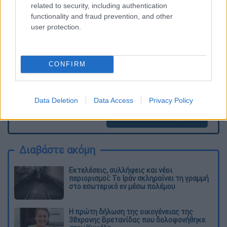
ΕΘΝΟΣ θα παρεμβαίνει και τα προσβλητικά σχόλια θα
related to security, including authentication
διαγράφονται
functionality and fraud prevention, and other
user protection.
CONFIRM
Data Deletion
Data Access
Privacy Policy
καταχώρηση
Διαβάστε ακόμη
Εκτελέσεις, συλλήψεις και νέοι
περιορισμοί: Το Ιράν σκληραίνει τη γραμμή
στο εσωτερικό εν μέσω πολέμου
Η πρώτη δήλωση της οικογένειας της
38χρονης Βρετανίδας που δολοφονήθηκε