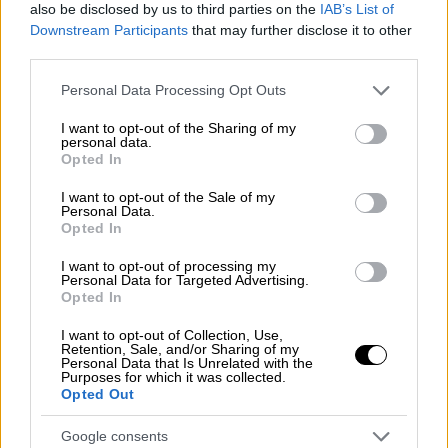
also be disclosed by us to third parties on the
IAB’s List of
Downstream Participants
that may further disclose it to other
third parties.
Οι ώρες εφαρμογής του νυχτερινού
Please note that this website/app uses one or more Google
Personal Data Processing Opt Outs
οικιακού τιμολογίου:
services and may gather and store information including but
not limited to your visit or usage behaviour. You may click to
I want to opt-out of the Sharing of my
02:00-08:00 και 15:00-17:00, για τους
personal data.
grant or deny consent to Google and its third-party tags to
πελάτες που είναι συνδεδεμένοι στο
Opted In
use your data for below specified purposes in below Google
Δίκτυο της Ηπειρωτικής Χώρας και των
consent section.
I want to opt-out of the Sale of my
διασυνδεδεμένων με αυτήν νησιών.
Personal Data.
Opted In
02:00-08:00 και 15:30-17:30, για τους
πελάτες των μη διασυνδεδεμένων
I want to opt-out of processing my
Personal Data for Targeted Advertising.
νησιών.
Opted In
Καταναλωτές που επιθυμούν περαιτέρω
I want to opt-out of Collection, Use,
Retention, Sale, and/or Sharing of my
ενημέρωση για το θέμα αυτό, μπορούν να
Personal Data that Is Unrelated with the
Purposes for which it was collected.
λάβουν πληροφορίες από τον Προμηθευτή
Opted Out
τους.
Google consents