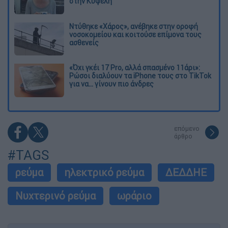
στην Κυψέλη
Ντύθηκε «Χάρος», ανέβηκε στην οροφή
νοσοκομείου και κοιτούσε επίμονα τους
ασθενείς
«Όχι γκέι 17 Pro, αλλά σπασμένο 11άρι»:
Ρώσοι διαλύουν τα iPhone τους στο TikTok
για να... γίνουν πιο άνδρες
επόμενο
άρθρο
#TAGS
ρεύμα
ηλεκτρικό ρεύμα
ΔΕΔΔΗΕ
Νυχτερινό ρεύμα
ωράριο