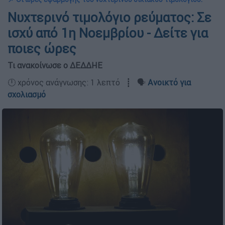
Νυχτερινό τιμολόγιο ρεύματος: Σε
ισχύ από 1η Νοεμβρίου - Δείτε για
ποιες ώρες
Τι ανακοίνωσε ο ΔΕΔΔΗΕ
🕛 χρόνος ανάγνωσης: 1 λεπτό ┋ 🗣️
Ανοικτό για
σχολιασμό