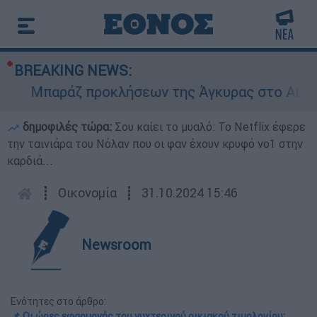
BREAKING NEWS:
Μπαράζ προκλήσεων της Άγκυρας στο Αιγαίο: Ε
δημοφιλές τώρα:
Σου καίει το μυαλό: Το Netflix έφερε
την ταινιάρα του Νόλαν που οι φαν έχουν κρυφό νο1 στην
καρδιά...
┋
Οικονομία
┋
31.10.2024 15:46
Newsroom
Ενότητες στο άρθρο:
📌 Οι ώρες εφαρμογής του νυχτερινού οικιακού τιμολογίου: