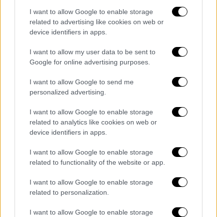
Για τους πελάτες που
εφαρμόζεται οικιακό
I want to allow Google to enable storage
τιμολόγιο
με χρονοχρέωση (μειωμένο
related to advertising like cookies on web or
νυχτερινό) συνεχούς ωραρίου, ισχύει το
device identifiers in apps.
υφιστάμενο ωράριο 23:00 έως 07:00.
I want to allow my user data to be sent to
Σημειώνεται ότι το συνεχές ωράριο (23:00
Google for online advertising purposes.
έως 07:00 όλο το έτος)
δεν εφαρμόζεται
I want to allow Google to send me
πλέον σε νέους καταναλωτές
και
personalized advertising.
εξακολουθεί να ισχύει μόνο στους
καταναλωτές οι οποίοι το έχουν ήδη
. Οι
I want to allow Google to enable storage
καταναλωτές που έχουν το συνεχές ωράριο
related to analytics like cookies on web or
device identifiers in apps.
μπορούν να το αλλάξουν και να λάβουν το
τμηματικό, εφόσον το επιθυμούν, δεν
I want to allow Google to enable storage
μπορούν, όμως, να επανέλθουν στο συνεχές
related to functionality of the website or app.
ωράριο.
I want to allow Google to enable storage
related to personalization.
I want to allow Google to enable storage
Τα σχολιά σας δημοσιεύονται άμεσα με δική σας ευθύνη. Το