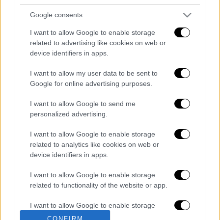
Google consents
I want to allow Google to enable storage
related to advertising like cookies on web or
device identifiers in apps.
I want to allow my user data to be sent to
Google for online advertising purposes.
καταχώρηση
I want to allow Google to send me
personalized advertising.
Διαβάστε ακόμη
I want to allow Google to enable storage
related to analytics like cookies on web or
Από το Μίσιγκαν στον Λευκό Οίκο: Τι
σημαίνει η νίκη του Αμπντούλ Ελ-Σαγέντ
device identifiers in apps.
για τους Δημοκρατικούς
I want to allow Google to enable storage
O στρατηγός ήταν σχιζοφρενής, εμμονικός,
related to functionality of the website or app.
πλησίαζε τα 75 όταν τον αντάμωσε η δόξα –
Εκείνος που άλλαξε την πορεία της
I want to allow Google to enable storage
Ιστορίας!
related to personalization.
CONFIRM