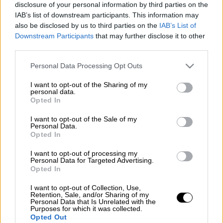
disclosure of your personal information by third parties on the
IAB’s list of downstream participants. This information may
ακίνητα (Eurokinissi)
also be disclosed by us to third parties on the
IAB’s List of
Downstream Participants
that may further disclose it to other
third parties.
Προσθέστε το ΕΘΝΟΣ στη Google
Please note that this website/app uses one or more Google
Personal Data Processing Opt Outs
services and may gather and store information including but
Περίπου χίλιες αιτήσεις για
εξαγορά
not limited to your visit or usage behaviour. You may click to
I want to opt-out of the Sharing of my
personal data.
grant or deny consent to Google and its third-party tags to
καταπατημένων ακινήτων έχουν
υποβληθεί
Opted In
use your data for below specified purposes in below Google
έως σήμερα στις 20 ενότητες της χώρας για
consent section.
I want to opt-out of the Sale of my
τις οποίες τρέχει εδώ και ένα μήνα η
Personal Data.
Opted In
διαδικασία.
I want to opt-out of processing my
Διαβάστε περισσότερα στο
imerisia.gr
Personal Data for Targeted Advertising.
Opted In
I want to opt-out of Collection, Use,
Retention, Sale, and/or Sharing of my
Τα σχολιά σας δημοσιεύονται άμεσα με δική σας ευθύνη. Το
Personal Data that Is Unrelated with the
ΕΘΝΟΣ θα παρεμβαίνει και τα προσβλητικά σχόλια θα
Purposes for which it was collected.
διαγράφονται
Opted Out