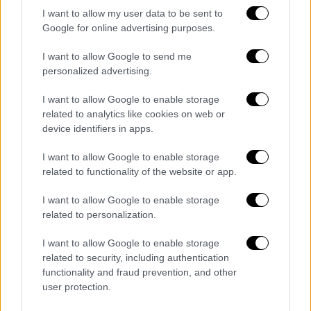
την φήμη της στο διαδίκτυο.
I want to allow my user data to be sent to
Προσοχή στις παραπλανητικές
Google for online advertising purposes.
προσφορές
I want to allow Google to send me
personalized advertising.
Ακόμη και αν ψωνίζετε από μία ιστοσελίδα
που
εμπιστεύεστε
, είναι σημαντικό να
I want to allow Google to enable storage
ελέγξετε όλες τις λεπτομέρειες που
related to analytics like cookies on web or
device identifiers in apps.
αφορούν στην συναλλαγή σας: η τιμή, η
εγγύηση
, το κόστος μεταφοράς, η
I want to allow Google to enable storage
διαθεσιμότητα ή ο χρόνος παράδοσης,
related to functionality of the website or app.
μπορεί να είναι μερικές από τις σημαντικές
I want to allow Google to enable storage
πληροφορίες που θα καθορίσουν την τελική
related to personalization.
σας επιλογή. Πολλές φορές όμως ενδέχεται
να εμφανιστούν αναδυόμενα banners με
I want to allow Google to enable storage
related to security, including authentication
προσφορές άσχετες από αυτές που παρέχει
functionality and fraud prevention, and other
η
προμηθεύτρια
επιχείρηση, από
user protection.
ιστοσελίδες που σας ζητούν να εισάγετε τα