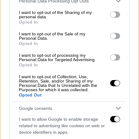
Personal Data Processing Opt Outs
επιχειρήσεις. Kαι οι μικρές ηλεκτρονικές
services and may gather and store information including but
επιχειρήσεις μπορούν να προσφέρουν
not limited to your visit or usage behaviour. You may click to
I want to opt-out of the Sharing of my
personal data.
σημαντικές
ευκαιρίες για αγορές, ωστόσο
grant or deny consent to Google and its third-party tags to
Opted In
στις περιπτώσεις πρωτοεμφανιζόμενης ή
use your data for below specified purposes in below Google
consent section.
άγνωστης επιχείρησης, θα πρέπει να είστε
I want to opt-out of the Sale of my
Personal Data.
ιδιαίτερα προσεκτικοί για να μην χάσετε
Opted In
χρήματα. Αν διαπιστώσετε ότι
I want to opt-out of processing my
παραλείπονται κρίσιμα στοιχεία για την
Personal Data for Targeted Advertising.
Opted In
αναγνώριση της ταυτότητας της
ηλεκτρονικής επιχείρησης όπως είναι η
I want to opt-out of Collection, Use,
Retention, Sale, and/or Sharing of my
εταιρική επωνυμία, η ταχυδρομική
Personal Data that Is Unrelated with the
Purposes for which it was collected.
διεύθυνση, τα τηλέφωνα επικοινωνίας, η
Opted Out
διεύθυνση ηλεκτρονικού ταχυδρομείου και
το
ΑΦΜ
της, είναι προτιμότερο να
Google consents
αποφύγετε να προβείτε σε αγορά μέχρι να
I want to allow Google to enable storage
διασταυρώσετε την αξιοπιστία της
related to advertising like cookies on web or
επιχείρησης διερευνώντας προηγουμένως
device identifiers in apps.