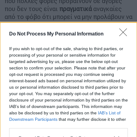
που πολλές φορές προβαίνουν σε αγορές
που δεν τους είναι
πραγματικά
αναγκαίες
από το φόβο ότι μπορεί να μην προλάβουν να
αξιοποιήσουν τις προσφορές! Θυμηθείτε ότι
παρά τις ελκυστικές προτάσεις που τα
Do Not Process My Personal Information
καταστήματα μπορεί να υπόσχονται ενόψει
της
Black Friday
, όσο προχωρούμε στην
If you wish to opt-out of the sale, sharing to third parties, or
εορταστική περίοδο των Χριστουγέννων, η
processing of your personal or sensitive information for
targeted advertising by us, please use the below opt-out
αγορά
θα ανανεώσει και πάλι τις προμήθειές
section to confirm your selection. Please note that after your
της προτείνοντας νέες εκπτώσεις και
opt-out request is processed you may continue seeing
καινούρια αγαθά!
interest-based ads based on personal information utilized by
us or personal information disclosed to third parties prior to
Προσοχή στις άγνωστες ή
your opt-out. You may separately opt-out of the further
πρωτοεμφανιζόμενες ηλεκτρονικές
disclosure of your personal information by third parties on the
IAB’s list of downstream participants. This information may
επιχειρήσεις
also be disclosed by us to third parties on the
IAB’s List of
Downstream Participants
that may further disclose it to other
Οι καλύτερες προσφορές δεν παρέχονται
third parties.
πάντα από τις μεγάλες
ηλεκτρονικές
Please note that this website/app uses one or more Google