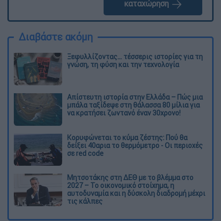
καταχώρηση
Διαβάστε ακόμη
Ξεφυλλίζοντας... τέσσερις ιστορίες για τη
γνώση, τη φύση και την τεχνολογία
Απίστευτη ιστορία στην Ελλάδα – Πώς μια
μπάλα ταξίδεψε στη θάλασσα 80 μίλια για
να κρατήσει ζωντανό έναν 30χρονο!
Κορυφώνεται το κύμα ζέστης: Πού θα
δείξει 40αρια το θερμόμετρο - Οι περιοχές
σε red code
Μητσοτάκης στη ΔΕΘ με το βλέμμα στο
2027 – Το οικονομικό στοίχημα, η
αυτοδυναμία και η δύσκολη διαδρομή μέχρι
τις κάλπες