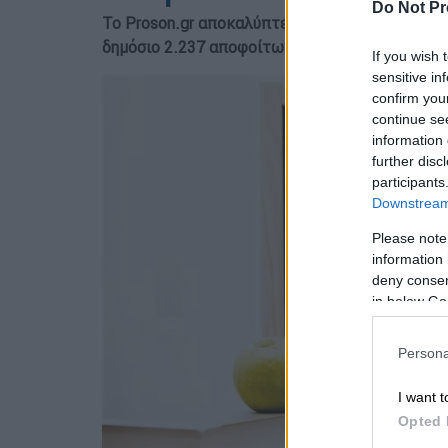
Do Not Pr
Το Proson.gr αποκαλύπτει την ημερομηνία έκδ
δημόσιο 2.237 αποφοίτων λυκείου
If you wish 
sensitive in
confirm you
continue se
information 
further disc
participants
Downstream 
Please note
information 
deny consent
in below Go
Persona
I want t
Opted 