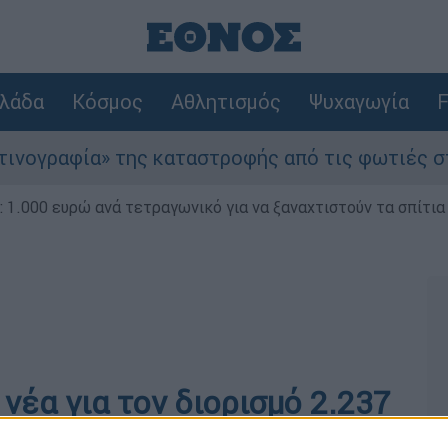
λάδα
Κόσμος
Αθλητισμός
Ψυχαγωγία
F
ραφία» της καταστροφής από τις φωτιές στη Δυτ
1.000 ευρώ ανά τετραγωνικό για να ξαναχτιστούν τα σπίτια
νέα για τον διορισμό 2.237