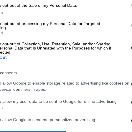
o opt-out of the Sale of my Personal Data.
In
to opt-out of processing my Personal Data for Targeted
ing.
In
o opt-out of Collection, Use, Retention, Sale, and/or Sharing
ersonal Data that Is Unrelated with the Purposes for which it
 το ΕΘΝΟΣ στη Google
lected.
Out
να εκδοθεί, σύμφωνα με νεότερες και
consents
η προκήρυξη 8Κ/2024 του
ΑΣΕΠ
η οποία θα
ν στο δημόσιο αποκλειστικά από
o allow Google to enable storage related to advertising like cookies on
evice identifiers in apps.
υσης (ΔΕ), δηλαδή από απόφοιτους
o allow my user data to be sent to Google for online advertising
s.
r
to allow Google to send me personalized advertising.