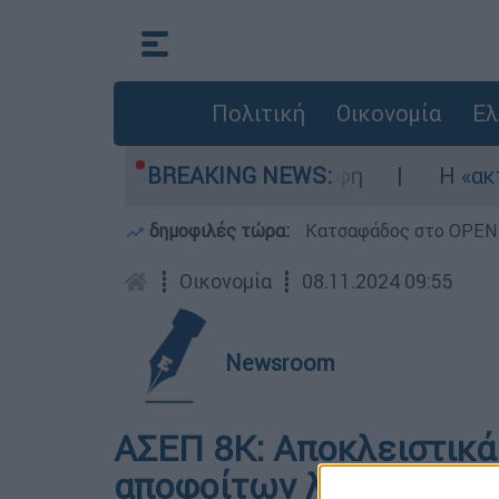
Πολιτική
Οικονομία
Ελ
 - Σηκώθηκαν τρία αεροσκάφη
BREAKING NEWS:
Η «ακτινογ
δημοφιλές τώρα:
Κατσαφάδος στο OPEN: 
┋
Οικονομία
┋
08.11.2024 09:55
Newsroom
ΑΣΕΠ 8Κ: Αποκλειστικά 
αποφοίτων λυκείου