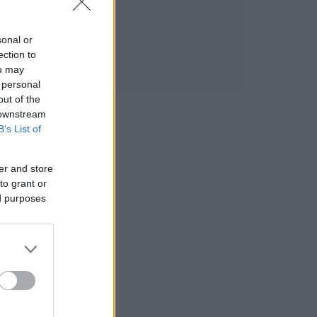
sonal or
ection to
ou may
 personal
out of the
 downstream
B’s List of
er and store
to grant or
ed purposes