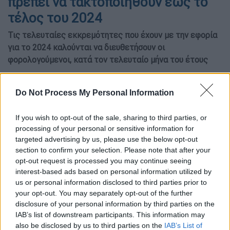
πρέπει να τακτοποιηθούν έως το
τέλος του 2024
Τις τελευταίες εκκρεμότητες που έχουν με την εφορία
για το 2024 καλούνται να διευθετήσουν οι
φορολογούμενοι, κατά τον τελευταίο μήνα του έτους
Do Not Process My Personal Information
If you wish to opt-out of the sale, sharing to third parties, or
processing of your personal or sensitive information for
targeted advertising by us, please use the below opt-out
section to confirm your selection. Please note that after your
opt-out request is processed you may continue seeing
interest-based ads based on personal information utilized by
us or personal information disclosed to third parties prior to
your opt-out. You may separately opt-out of the further
disclosure of your personal information by third parties on the
Εφορία (ΕUROKINISSI)
IAB’s list of downstream participants. This information may
also be disclosed by us to third parties on the
IAB’s List of