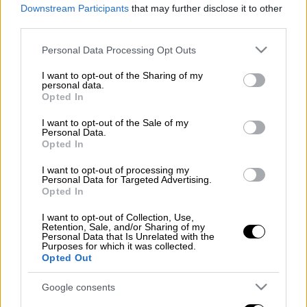
Downstream Participants
that may further disclose it to other
Προσθέστε το ΕΘΝΟΣ στη Google
third parties.
Please note that this website/app uses one or more Google
Personal Data Processing Opt Outs
Ενας μήνας απομένει μέχρι τέλος του έτους,
services and may gather and store information including but
εντός του οποίου οι «
ξεχασιάρηδες
», δηλαδή
not limited to your visit or usage behaviour. You may click to
I want to opt-out of the Sharing of my
personal data.
grant or deny consent to Google and its third-party tags to
όσοι δεν δήλωσαν εισοδήματα ή
Opted In
use your data for below specified purposes in below Google
περιουσιακά στοιχεία και επιθυμούν να
consent section.
I want to opt-out of the Sale of my
καλύψουν τα τεκμήρια ή να τα
Personal Data.
Opted In
χρησιμοποιήσουν στο μέλλον, θα πρέπει να
υποβάλουν τις σχετικές φορολογικές
I want to opt-out of processing my
Personal Data for Targeted Advertising.
δηλώσεις, όπως άλλωστε και όσοι
Opted In
εισέπραξαν αναδρομικά από οποιαδήποτε
I want to opt-out of Collection, Use,
αμοιβή ή συντάξεις. Παράλληλα οι πληρωμές
Retention, Sale, and/or Sharing of my
που πρέπει να γίνουν αφορούν στον
ΕΝΦΙΑ
,
Personal Data that Is Unrelated with the
Purposes for which it was collected.
στον
φόρο εισοδήματος
, στα
τέλη
Opted Out
κυκλοφορίας
.
Google consents
Διαβάστε περισσότερα στο
imerisia.gr