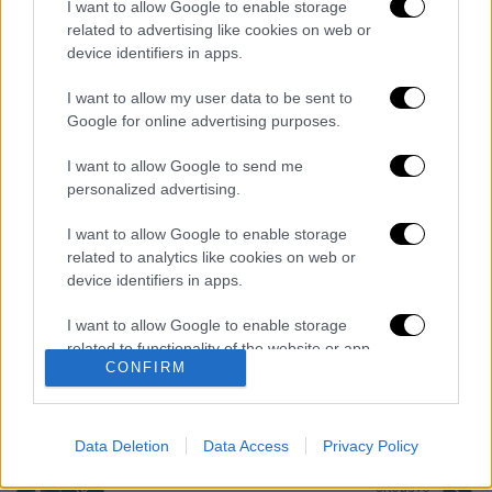
I want to allow Google to enable storage
related to advertising like cookies on web or
Διαβάστε ακόμη
device identifiers in apps.
Βοιωτία: Κλείνει το αιολικό πάρκο από
I want to allow my user data to be sent to
όπου ξεκίνησε η φωτιά - Στο στόχαστρο
όλα τα έργα του συλληφθέντα δημάρχου
Google for online advertising purposes.
I want to allow Google to send me
Σοκαριστικό βίντεο από το τροχαίο στις
personalized advertising.
Σέρρες που σκοτώθηκαν μητέρα και γιος:
Το ΙΧ πέφτει πάνω στο φορτηγό
I want to allow Google to enable storage
related to analytics like cookies on web or
Ο Ερυθρός Σταυρός έσβησε βίντεο για το
device identifiers in apps.
προσφυγικό ταξίδι του 26χρονου
κατηγορούμενου για τη δολοφονία της
Ελίζαμπεθ
I want to allow Google to enable storage
related to functionality of the website or app.
Νέα κλιμάκωση: Η Μόσχα δείχνει «άμεση
CONFIRM
εμπλοκή» του ΝΑΤΟ σε επιθέσεις σε
ρωσικό έδαφος - Τα ονόματα και ο
I want to allow Google to enable storage
«εγκέφαλος»
related to personalization.
Data Deletion
Data Access
Privacy Policy
I want to allow Google to enable storage
related to security, including authentication
επόμενο