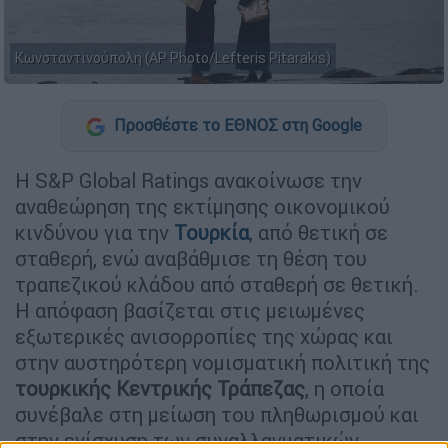
Κωνσταντινούπολη (AP Photo/Lefteris Pitarakis)
Προσθέστε το ΕΘΝΟΣ στη Google
Η S&P Global Ratings ανακοίνωσε την
αναθεώρηση της εκτίμησης οικονομικού
κινδύνου για την
Τουρκία
, από θετική σε
σταθερή, ενώ αναβάθμισε τη θέση του
τραπεζικού κλάδου από σταθερή σε θετική.
Η απόφαση βασίζεται στις μειωμένες
εξωτερικές ανισορροπίες της χώρας και
στην αυστηρότερη νομισματική πολιτική της
τουρκικής
Κεντρικής Τράπεζας
, η οποία
συνέβαλε στη μείωση του πληθωρισμού και
στην ενίσχυση των συναλλαγματικών