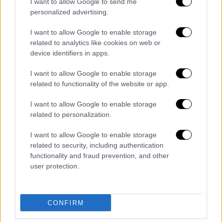
δείχνει να παίρνει μια νέα τροπή. Ενώ τα
I want to allow Google to send me
personalized advertising.
έσοδα από πωλήσεις σε ξένους μειώνονται,
οι Τούρκοι επενδυτές στρέφονται ολοένα
I want to allow Google to enable storage
και περισσότερο προς την αγορά ακινήτων
related to analytics like cookies on web or
στο εξωτερικό. Την περίοδο Ιανουαρίου-
device identifiers in apps.
Σεπτεμβρίου 2024, οι τουρκικές επενδύσεις
I want to allow Google to enable storage
σε ακίνητα στο εξωτερικό αυξήθηκαν κατά
related to functionality of the website or app.
14,7%, φτάνοντας τα 1,53 δισ. δολάρια, σε
αντίθεση με την πτώση των ξένων
I want to allow Google to enable storage
related to personalization.
επενδύσεων στην Τουρκία, οι οποίες
μειώθηκαν κατά 23,8%, πέφτοντας στα 2,19
I want to allow Google to enable storage
δισ. δολάρια.
related to security, including authentication
functionality and fraud prevention, and other
Το συνάλλαγμα που μετέφεραν οι Τούρκοι
user protection.
για την αγορά ακινήτων στο εξωτερικό
πλησίασε τα 50 δισ. δολάρια, με την καθαρή
εισροή στις ξένες επενδύσεις να μειώνεται
CONFIRM
δραματικά κατά 57% το 2024, φτάνοντας