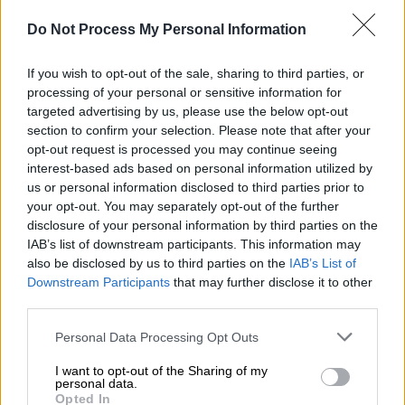
αποθεμάτων.
Do Not Process My Personal Information
ΔΙΑΒΑΣΤΕ ΕΠΙΣΗΣ
If you wish to opt-out of the sale, sharing to third parties, or
processing of your personal or sensitive information for
Οικονομία
|
30.11.2024 22:03
targeted advertising by us, please use the below opt-out
Ο Τραμπ απειλεί με εξοντωτικούς
section to confirm your selection. Please note that after your
opt-out request is processed you may continue seeing
δασμούς τους BRICS εάν
interest-based ads based on personal information utilized by
δημιουργήσουν άλλο νόμισμα
us or personal information disclosed to third parties prior to
your opt-out. You may separately opt-out of the further
disclosure of your personal information by third parties on the
Οικονομία
|
01.12.2024 08:14
IAB’s list of downstream participants. This information may
Ρεύμα: Στροφή των καταναλωτών
also be disclosed by us to third parties on the
IAB’s List of
προς τα σταθερά τιμολόγια ρεύματος
Downstream Participants
that may further disclose it to other
third parties.
Please note that this website/app uses one or more Google
Personal Data Processing Opt Outs
services and may gather and store information including but
Ωστόσο, παρά τη σταθεροποίηση των
not limited to your visit or usage behaviour. You may click to
I want to opt-out of the Sharing of my
personal data.
οικονομικών δεικτών, η S&P προβλέπει ότι
grant or deny consent to Google and its third-party tags to
Opted In