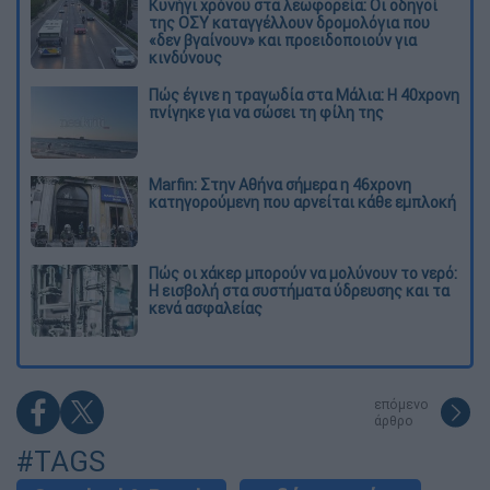
Κυνήγι χρόνου στα λεωφορεία: Οι οδηγοί
της ΟΣΥ καταγγέλλουν δρομολόγια που
«δεν βγαίνουν» και προειδοποιούν για
κινδύνους
Πώς έγινε η τραγωδία στα Μάλια: Η 40χρονη
πνίγηκε για να σώσει τη φίλη της
Marfin: Στην Αθήνα σήμερα η 46χρονη
κατηγορούμενη που αρνείται κάθε εμπλοκή
Πώς οι χάκερ μπορούν να μολύνουν το νερό:
Η εισβολή στα συστήματα ύδρευσης και τα
κενά ασφαλείας
επόμενο
άρθρο
#TAGS