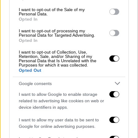
use your data for below specified purposes in below Google
η
Τουρκία
θα αντιμετωπίσει μεγαλύτερες
consent section.
I want to opt-out of the Sale of my
πιστωτικές απώλειες κατά τη διάρκεια του
Personal Data.
2024-2025, λόγω της συνεχιζόμενης
Opted In
οικονομικής επιβράδυνσης.
I want to opt-out of processing my
Personal Data for Targeted Advertising.
Τάση εξαγωγής κεφαλαίων
Opted In
I want to opt-out of Collection, Use,
Οι πωλήσεις κατοικιών παρουσίασαν
Retention, Sale, and/or Sharing of my
Personal Data that Is Unrelated with the
εντυπωσιακή αύξηση 76,1% τον Οκτώβριο
Purposes for which it was collected.
του 2024, φτάνοντας τις 165.138. Οι
Opted Out
πωλήσεις ενυπόθηκων κατοικιών
Google consents
παρουσίασαν εξαιρετική άνοδο 278,2% σε
ετήσια βάση, αποτέλεσμα της πτώσης των
I want to allow Google to enable storage
related to advertising like cookies on web or
τιμών των κατοικιών από τον Ιανουάριο και
device identifiers in apps.
των προσδοκιών ότι οι τιμές θα
εκτοξευθούν μόλις μειωθεί το ενδιαφέρον.
I want to allow my user data to be sent to
Google for online advertising purposes.
Η αγορά ακινήτων στην Τουρκία, ωστόσο,