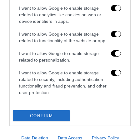
των
bankable μικρομεσαίων
που περνούν
I want to allow Google to enable storage
κάτω από τα ραντάρ των BIG4 αποτελεί
related to analytics like cookies on web or
διακυρηγμένο στόχο της νέας τράπεζας.
device identifiers in apps.
Ο
Κωστής Χατζηδάκης
, μιλώντας στη
Βουλή
,
I want to allow Google to enable storage
related to functionality of the website or app.
μίλησε για παρεμβάσεις στον τραπεζικό
τομέα που θα λαμβάνουν υπόψη τα
I want to allow Google to enable storage
πραγματικά προβλήματα και θα αντανακλούν
related to personalization.
τις ανάγκες και τις προτεραιότητες των
I want to allow Google to enable storage
πελατών των τραπεζών, προτάσσοντας την:
related to security, including authentication
functionality and fraud prevention, and other
Περαιτέρω ενίσχυση του ανταγωνισμού που
user protection.
είναι βασικό εργαλείο για την εξυπηρέτηση
των πελατών των τραπεζών.
CONFIRM
Data Deletion
Data Access
Privacy Policy