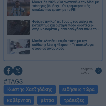
Μουντιάλ 2026: «Θα ανατινάξω τον Μέσι με
τέσσερις βόμβες» - Οι τρομοκρατικές
απειλές που ερεύνησε το FBI
Φρίκη στην Κρήτη: Τουρίστας μπήκε σε
κατάστημα και ρώτησε πόσο «κοστίζει»
ανήλικο κορίτσι για να ασελγήσει πάνω του
Marfin: «Δεν έχω καμία σχέση με την
επίθεση» λέει η 46χρονη - Τι αποκάλυψε
στους αστυνομικούς
επόμενο
άρθρο
#TAGS
Κωστής Χατζηδάκης
ειδήσεις τώρα
κυβέρνηση
μέτρα
τράπεζες