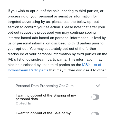
άμεσων πληρωμών IRIS (σ.σ. συναλλαγές
μέχρι 500 ευρώ ημερησίως χωρίς καμία
If you wish to opt-out of the sale, sharing to third parties, or
processing of your personal or sensitive information for
χρέωση) σε όλο το φάσμα των συναλλαγών
targeted advertising by us, please use the below opt-out
με αύξηση του ημερήσιου ορίου στα 1.000
section to confirm your selection. Please note that after your
ευρώ. Άλλωστε, όπως υπενθύμισε και ο Κ.
opt-out request is processed you may continue seeing
Χατζηδάκης μιλώντας το πρωί στο OPEN η
interest-based ads based on personal information utilized by
εφαρμογή IRIS θα καταστεί από τον Απρίλιο
us or personal information disclosed to third parties prior to
your opt-out. You may separately opt-out of the further
υποχρεωτική για το σύνολο της αγοράς.
disclosure of your personal information by third parties on the
IAB’s list of downstream participants. This information may
Δάνεια στους μικρομεσαίους
also be disclosed by us to third parties on the
IAB’s List of
Downstream Participants
that may further disclose it to other
Ο
πλέον σημαντικός
πυλώνας της
third parties.
παρέμβασης αφορά στην ενίσχυση της
Please note that this website/app uses one or more Google
ρευστότητας των μικρομεσαίων
Personal Data Processing Opt Outs
services and may gather and store information including but
επιχειρήσεων.
not limited to your visit or usage behaviour. You may click to
I want to opt-out of the Sharing of my
personal data.
grant or deny consent to Google and its third-party tags to
Η κυβέρνηση ετοιμάζεται να αναλάβει
Opted In
use your data for below specified purposes in below Google
πρωτοβουλίες για την περαιτέρω ενίσχυση
consent section.
I want to opt-out of the Sale of my