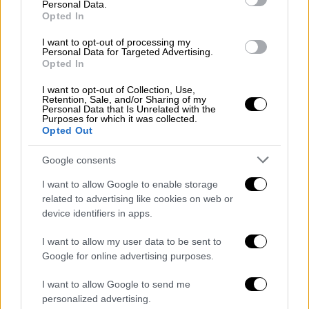
του ανταγωνισμού στην τραπεζική αγορά και
Personal Data.
Opted In
μέσω του ανταγωνισμού να ανοίξει την...
κάνουλα της ρευστότητας προς τους
I want to opt-out of processing my
Personal Data for Targeted Advertising.
μικρομεσαίους, που εδώ και χρόνια
Opted In
επισημαίνουν πως παραμένουν εκτός των
I want to opt-out of Collection, Use,
ραντάρ της τραπεζικής δανειοδότησης. Ζητά
Retention, Sale, and/or Sharing of my
Personal Data that Is Unrelated with the
ταυτόχρονα από τις τράπεζες να αναλάβουν
Purposes for which it was collected.
μεγαλύτερο ρίσκο και να ανοίξουν τις
Opted Out
γραμμές πίστωσης προς την συγκεκριμένη
Google consents
επιχειρηματική κατηγορία.
I want to allow Google to enable storage
Πρόσφατα, άλλωστε, η κυβέρνηση έδωσε τη
related to advertising like cookies on web or
δυνατότητα σε ψηφιακές τράπεζες - fintech
device identifiers in apps.
- να εκταμιεύουν δάνεια, ενώ η είσοδος του
I want to allow my user data to be sent to
5ου τραπεζικού πόλου στην αγορά μετά την
Google for online advertising purposes.
συγχώνευση
Παγκρήτιας - Attica bank
εκτιμάται πως θα ενισχύσει σημαντικά τον
I want to allow Google to send me
personalized advertising.
ανταγωνισμό. Η δανειοδότηση, άλλωστε,