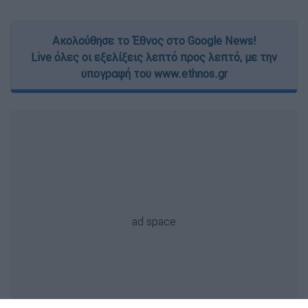
Ακολούθησε το Έθνος στο Google News!
Live όλες οι εξελίξεις λεπτό προς λεπτό, με την
υπογραφή του www.ethnos.gr