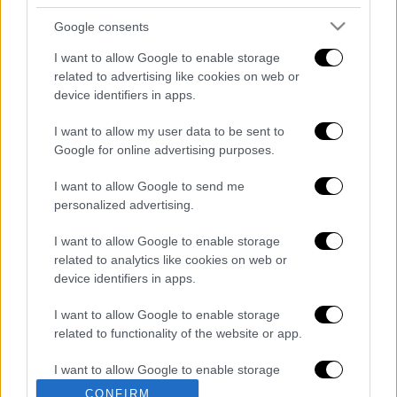
Google consents
I want to allow Google to enable storage
related to advertising like cookies on web or
device identifiers in apps.
I want to allow my user data to be sent to
Google for online advertising purposes.
καταχώρηση
I want to allow Google to send me
personalized advertising.
Διαβάστε ακόμη
I want to allow Google to enable storage
«Δεν υπήρξε τεχνικό πρόβλημα»: Τι
related to analytics like cookies on web or
κατέθεσαν οι δύο τραυματίες από τη
device identifiers in apps.
σύγκρουση των ελικοπτέρων στη Ψάθα
I want to allow Google to enable storage
Μακελειό στη Βόρεια Καρολίνα ύστερα από
related to functionality of the website or app.
πυροβολισμούς: Νεκροί και τραυματίες
I want to allow Google to enable storage
related to personalization.
CONFIRM