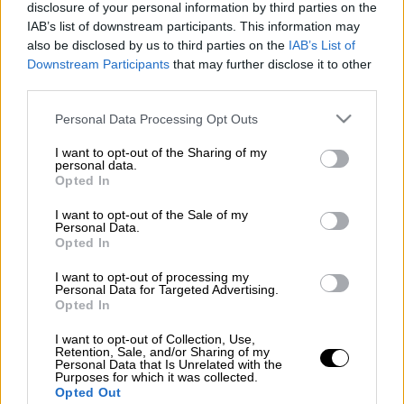
disclosure of your personal information by third parties on the
IAB’s list of downstream participants. This information may
Προσθέστε το ΕΘΝΟΣ στη Google
also be disclosed by us to third parties on the
IAB’s List of
Downstream Participants
that may further disclose it to other
Προθεσμία έως τις 31 Ιανουαρίου 2025,
third parties.
προκειμένου να υποβάλουν δήλωση
Ε9
,
Please note that this website/app uses one or more Google
Personal Data Processing Opt Outs
έχουν χιλιάδες
φορολογούμενοι
, οι οποίοι
services and may gather and store information including but
είχαν μεταβολές στην
ακίνητη περιουσία
not limited to your visit or usage behaviour. You may click to
I want to opt-out of the Sharing of my
personal data.
grant or deny consent to Google and its third-party tags to
τους κατά τη διάρκεια του τρέχοντος έτους
Opted In
use your data for below specified purposes in below Google
και πρέπει να προχωρήσουν σε
διορθώσεις,
consent section.
I want to opt-out of the Sale of my
προσθήκες ή διαγραφές
, αποφεύγοντας
Personal Data.
πρόσθετες επιβαρύνσεις.
Opted In
I want to opt-out of processing my
Διαβάστε περισσότερα στο
imerisia.gr
Personal Data for Targeted Advertising.
Opted In
I want to opt-out of Collection, Use,
Retention, Sale, and/or Sharing of my
Τα σχολιά σας δημοσιεύονται άμεσα με δική σας ευθύνη. Το
Personal Data that Is Unrelated with the
ΕΘΝΟΣ θα παρεμβαίνει και τα προσβλητικά σχόλια θα
Purposes for which it was collected.
διαγράφονται
Opted Out