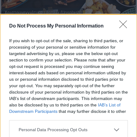
Χριστουγεννιάτικο τραπέζι (Unsplash)
Do Not Process My Personal Information
Προσθέστε το ΕΘΝΟΣ στη Google
If you wish to opt-out of the sale, sharing to third parties, or
processing of your personal or sensitive information for
Το
χριστουγεννιάτικο
ρεβεγιόν
θα γίνει και
targeted advertising by us, please use the below opt-out
φέτος, αλλά με
κόφτη
στα περιττά έξοδα,
section to confirm your selection. Please note that after your
καθώς οι τιμές είναι
αυξημένες
συγκριτικά
opt-out request is processed you may continue seeing
με πέρυσι. «Θα κόψουμε από εδώ και από
interest-based ads based on personal information utilized by
us or personal information disclosed to third parties prior to
εκεί και θα πάρουμε αυτά που χρειάζεται»,
your opt-out. You may separately opt-out of the further
δήλωσε πολίτης στην κάμερα του OPEN.
disclosure of your personal information by third parties on the
IAB’s list of downstream participants. This information may
10% αυξημένες οι τιμές
also be disclosed by us to third parties on the
IAB’s List of
Downstream Participants
that may further disclose it to other
Σύμφωνα με το ινστιτούτο καταναλωτών
οι
third parties.
τιμές
σε όλα τα προϊόντα έχουν αυξηθεί
Please note that this website/app uses one or more Google
Personal Data Processing Opt Outs
κατά 10%.
Συγκεκριμένα η τιμή του
services and may gather and store information including but