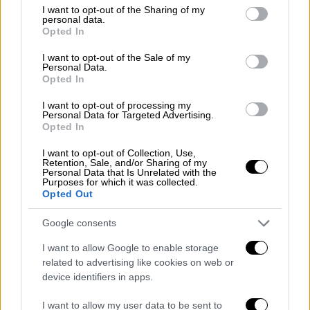
μοσχαριού έχει ανέβει στα 12- 14 ευρώ το
not limited to your visit or usage behaviour. You may click to
I want to opt-out of the Sharing of my
personal data.
κιλό. Η τιμή του κοτόπουλου
grant or deny consent to Google and its third-party tags to
Opted In
use your data for below specified purposes in below Google
διαμορφώνεται στα 3-5 ευρώ το κιλό και του
consent section.
I want to opt-out of the Sale of my
χοιρινού στα 6-8 ευρώ το κιλό.
Personal Data.
Opted In
ΔΙΑΒΑΣΤΕ ΕΠΙΣΗΣ
I want to opt-out of processing my
Personal Data for Targeted Advertising.
Opted In
Οικονομία
|
11.12.2024 12:41
Πρεμιέρα για το Καλάθι των
I want to opt-out of Collection, Use,
Retention, Sale, and/or Sharing of my
Χριστουγέννων: Τα προϊόντα που
Personal Data that Is Unrelated with the
Purposes for which it was collected.
περιλαμβάνει
Opted Out
Google consents
I want to allow Google to enable storage
related to advertising like cookies on web or
device identifiers in apps.
I want to allow my user data to be sent to