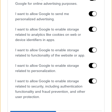
Google for online advertising purposes.
video
I want to allow Google to send me
personalized advertising.
I want to allow Google to enable storage
related to analytics like cookies on web or
device identifiers in apps.
Άνοδος καταγράφεται και στις τιμές των
κηπευτικών,
με την τιμή του σπανακιού να
I want to allow Google to enable storage
έχει σχεδόν διπλασιαστεί συγκριτικά με τον
related to functionality of the website or app.
Νοέμβριο του 2023, ανεβαίνοντας στα 1,99
I want to allow Google to enable storage
ευρώ από 1 ευρώ. Η τιμή του μαρουλιού έχει
related to personalization.
ανέβει από τα 0,50 λεπτά στα 0,88 λεπτά,
ενώ των κρεμμυδιών στα 0,90 από 0,80.
I want to allow Google to enable storage
related to security, including authentication
Έως τις 3 Ιανουαρίου θα είναι σε ισχύ το
functionality and fraud prevention, and other
user protection.
καλάθι
των εορτών
, που περιλαμβάνει είδη
που είθισται να πρωταγωνιστούν στο
χριστουγεννιάτικο τραπέζι, όπως γαλοπούλα