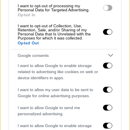
I want to opt-out of processing my
«Η εικόνα που έχουμε μέχρι στιγμής είναι
Personal Data for Targeted Advertising.
Opted In
ότι είναι
μειωμένες οι τιμές
σε σχέση με
πέρυσι
σ ένα ποσοστό που κυμαίνεται από
I want to opt-out of Collection, Use,
Retention, Sale, and/or Sharing of my
-4% εως -6%.», τόνισε από την πλευρά του
Personal Data that Is Unrelated with the
ο γενικός διευθυντής του ΙΕΛΚΑ Λευτέρης
Purposes for which it was collected.
Opted Out
Κιοσσές.
Google consents
Το ωράριο των καταστημάτων
I want to allow Google to enable storage
Δευτέρα 23 Δεκεμβρίου 09:00-21:00
related to advertising like cookies on web or
Τρίτη 24 Δεκεμβρίου 09:00-21:00
device identifiers in apps.
Τετάρτη 25 Δεκεμβρίου ΑΡΓΙΑ
I want to allow my user data to be sent to
Πέμπτη 26 Δεκεμβρίου ΑΡΓΙΑ
Google for online advertising purposes.
Παρασκευή 27 Δεκεμβρίου 09:00-21:00
Σάββατο 28 Δεκεμβρίου 09:00-21:00
I want to allow Google to send me
Κυριακή 29 Δεκεμβρίου 11:00-18:00
personalized advertising.
Δευτέρα 30 Δεκεμβρίου 09:00-21:00
I want to allow Google to enable storage
Τρίτη 31 Δεκεμβρίου 09:00-18:00