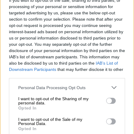
If you wish to opt-out of the sale, sharing to third parties, or
σήμερα, αρκετός κόσμος έχει κατέβει για τα
processing of your personal or sensitive information for
ψώνια για το χριστουγεννιάτικο τραπέζι.
targeted advertising by us, please use the below opt-out
section to confirm your selection. Please note that after your
Υπάρχει επάρκεια και από αρνί και από
opt-out request is processed you may continue seeing
κατσίκι
και η
γαλοπούλα
και το
χοιρινό
το
interest-based ads based on personal information utilized by
μικρό θα έλεγα δύο ευρώ φθηνότερο από
us or personal information disclosed to third parties prior to
πέρυσι», διαβεβαίωσε ο πρόεδρος των
your opt-out. You may separately opt-out of the further
κρεοπωλών της
Βαρβακείου Αγοράς,
disclosure of your personal information by third parties on the
IAB’s list of downstream participants. This information may
Ανδρέας Νιώτης, μιλώντας στην ΕΡΤ.
also be disclosed by us to third parties on the
IAB’s List of
Downstream Participants
that may further disclose it to other
third parties.
ΔΙΑΒΑΣΤΕ ΕΠΙΣΗΣ
Please note that this website/app uses one or more Google
Personal Data Processing Opt Outs
Οικονομία
|
23.12.2024 19:00
services and may gather and store information including but
«Σπίτι μου 2» και «Αναβαθμίζω το
not limited to your visit or usage behaviour. You may click to
I want to opt-out of the Sharing of my
personal data.
Σπίτι μου»: Δημοσιεύτηκαν οι
grant or deny consent to Google and its third-party tags to
Opted In
use your data for below specified purposes in below Google
προσκλήσεις - Τι αλλάζει
consent section.
I want to opt-out of the Sale of my
Personal Data.
Opted In