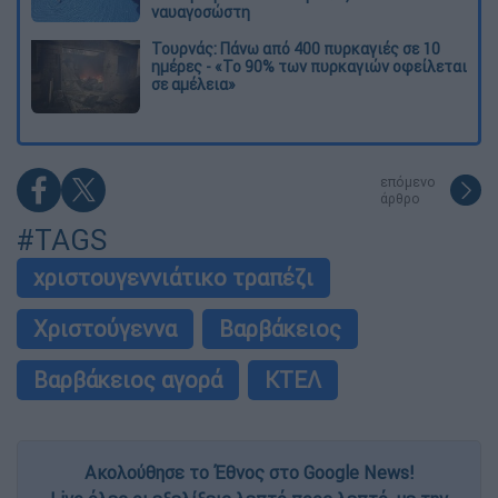
ναυαγοσώστη
Τουρνάς: Πάνω από 400 πυρκαγιές σε 10
ημέρες - «Το 90% των πυρκαγιών οφείλεται
σε αμέλεια»
επόμενο
άρθρο
#TAGS
χριστουγεννιάτικο τραπέζι
Χριστούγεννα
Βαρβάκειος
Βαρβάκειος αγορά
ΚΤΕΛ
Ακολούθησε το Έθνος στο Google News!