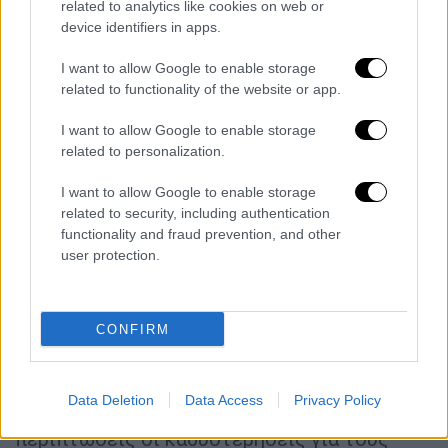
related to analytics like cookies on web or
Τετάρτη 1 Ιανουαρίου ΑΡΓΙΑ
device identifiers in apps.
Πέμπτη 2 Ιανουαρίου ΚΛΕΙΣΤΑ
I want to allow Google to enable storage
Αναχωρούν οι εκδρομείς
related to functionality of the website or app.
I want to allow Google to enable storage
Από τα διόδια των εθνικών οδών Αθηνών
related to personalization.
Κορίνθου και Αθηνών Λαμίας από το
απόγευμα της Κυριακής έως τις 6 το πρωί
I want to allow Google to enable storage
της Δευτέρας είχαν περάσει
53.568 οχήματα,
related to security, including authentication
functionality and fraud prevention, and other
ενώ περισσότεροι από
50.000 επιβάτες
user protection.
αναχώρησαν το Σαββατοκύριακο,
έως και
την Δευτέρα από τα ΚΤΕΛ Κηφισού.
CONFIRM
Μεγάλη κυκλοφοριακή συμφόρηση αυτή την
ώρα στο
ρεύμα προς Ελευσίνα.
Ατελείωτες
είναι οι ουρές των οχημάτων, ενόψει της
Data Deletion
Data Access
Privacy Policy
εξόδου των Χριστουγέννων σε κάποιες
περιπτώσεις οι καθυστερήσεις για τους