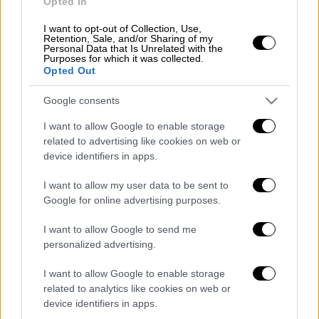
θερμοσίφωνες
(5,2%),
Τσιμέντο
(5,1%),
Opted In
Κουφώματα αλουμινίου
(5,1%),
Πλαστικό,
I want to opt-out of Collection, Use,
ακρυλικό, νερού
(5%),
Έτοιμο σκυρόδεμα
Retention, Sale, and/or Sharing of my
Personal Data that Is Unrelated with the
(4,7%),
Μαρμαρόπλακες
(4,6%) και
Σίδηρο
Purposes for which it was collected.
Opted Out
οπλισμού
(4%). Μείωση τιμής κατά 8,9%
καταγράφηκε στο Πετρέλαιο κίνησης
Google consents
(Diesel).
I want to allow Google to enable storage
Όπως ανακοίνωσε η
ΕΛΣΤΑΤ
, ο γενικός
related to advertising like cookies on web or
device identifiers in apps.
δείκτης τιμών υλικών κατασκευής νέων
κτιρίων κατοικιών παρουσίασε αύξηση 5,6%
I want to allow my user data to be sent to
τον Νοέμβριο 2024 σε σύγκριση με τον
Google for online advertising purposes.
αντίστοιχο δείκτη του Νοεμβρίου 2023,
I want to allow Google to send me
έναντι αύξησης 5,7% που σημειώθηκε κατά
personalized advertising.
τη σύγκριση των αντίστοιχων δεικτών το
2023 με το 2022.
I want to allow Google to enable storage
related to analytics like cookies on web or
Παράλληλα, ο γενικός δείκτης παρουσίασε
device identifiers in apps.