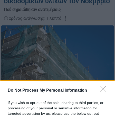
οικοδομικών υλικών τον Νοέμβριο
Πού σημειώθηκαν ανατιμήσεις
🕛 χρόνος ανάγνωσης: 1 λεπτό ┋
Do Not Process My Personal Information
οικοδομή (Eurokinissi)
If you wish to opt-out of the sale, sharing to third parties, or
processing of your personal or sensitive information for
Προσθέστε το ΕΘΝΟΣ στη Google
targeted advertising by us, please use the below opt-out