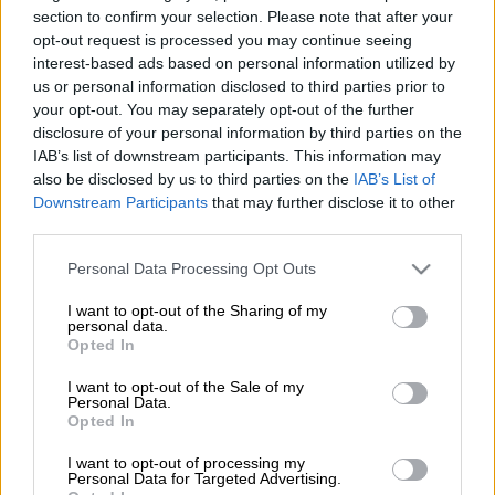
section to confirm your selection. Please note that after your
opt-out request is processed you may continue seeing
Περαιτέρω αυξήσεις κατά 5,6%
interest-based ads based on personal information utilized by
καταγράφηκαν στις τιμές των
οικοδομικών
us or personal information disclosed to third parties prior to
υλικών
συνολικά
τον Νοέμβριο εφέτος
,
your opt-out. You may separately opt-out of the further
καθώς υπήρξαν ανατιμήσεις σε όλες τις
disclosure of your personal information by third parties on the
IAB’s list of downstream participants. This information may
επιμέρους κατηγορίες των υλικών εκτός
also be disclosed by us to third parties on the
IAB’s List of
από το πετρέλαιο κίνησης.
Downstream Participants
that may further disclose it to other
third parties.
Ειδικότερα, σημειώθηκαν ανατιμήσεις σε:
Τούβλα
(11,5%),
Αγωγούς χάλκινους
(9,7%),
Please note that this website/app uses one or more Google
Personal Data Processing Opt Outs
services and may gather and store information including but
Πλαστικούς σωλήνες
(9%),
Θερμαντικά
not limited to your visit or usage behaviour. You may click to
I want to opt-out of the Sharing of my
σώματα
(8,1%),
Διακόπτες
(7,2%),
Ηλεκτρική
personal data.
grant or deny consent to Google and its third-party tags to
Opted In
ενέργεια
(7,1%),
Σωλήνες πλαστικούς,
use your data for below specified purposes in below Google
συνθετικούς, ινοτσιμέντου
(7%),
Πλακίδια
consent section.
I want to opt-out of the Sale of my
Personal Data.
γενικά- δαπέδου
,
τοίχου
(6,1%),
Παρκέτα
Opted In
(5,5%),
Ενισχυτικά κονιαμάτων και έτοιμου
I want to opt-out of processing my
σκυροδέματος
(5,5%),
Ηλιακούς
Personal Data for Targeted Advertising.