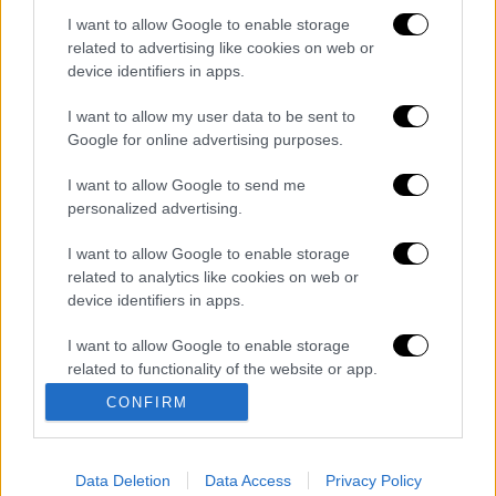
I want to allow Google to enable storage
Διαβάστε περισσότερα στο
imerisia.gr
related to advertising like cookies on web or
device identifiers in apps.
Διαβάστε ακόμη
I want to allow my user data to be sent to
Επιστήμονες ανακάλυψαν τον τέταρτο
Google for online advertising purposes.
γνωστό τύπο μεταδοτικού καρκίνου στον
κόσμο
I want to allow Google to send me
personalized advertising.
Μουντιάλ 2026: «Θα ανατινάξω τον Μέσι με
τέσσερις βόμβες» - Οι τρομοκρατικές
I want to allow Google to enable storage
απειλές που ερεύνησε το FBI
related to analytics like cookies on web or
device identifiers in apps.
Φρίκη στην Κρήτη: Τουρίστας μπήκε σε
κατάστημα και ρώτησε πόσο «κοστίζει»
I want to allow Google to enable storage
ανήλικο κορίτσι για να ασελγήσει πάνω του
related to functionality of the website or app.
CONFIRM
Marfin: «Δεν έχω καμία σχέση με την
I want to allow Google to enable storage
επίθεση» λέει η 46χρονη - Τι αποκάλυψε
related to personalization.
στους αστυνομικούς
Data Deletion
Data Access
Privacy Policy
I want to allow Google to enable storage