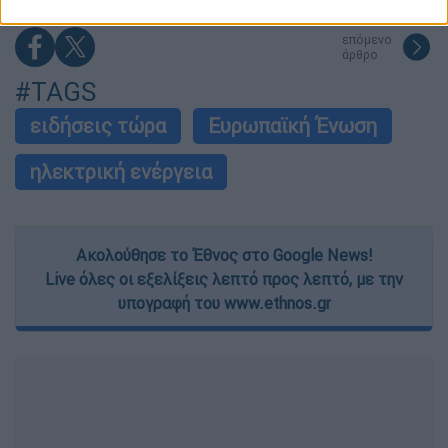
related to security, including authentication
functionality and fraud prevention, and other
επόμενο
user protection.
άρθρο
#TAGS
ειδήσεις τώρα
Ευρωπαϊκή Ένωση
ηλεκτρική ενέργεια
Ακολούθησε το Έθνος στο Google News!
Live όλες οι εξελίξεις λεπτό προς λεπτό, με την
υπογραφή του www.ethnos.gr