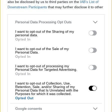
also be disclosed by us to third parties on the
IAB’s List of
Downstream Participants
that may further disclose it to other
third parties.
ηλεκτρική ενέργεια (AP)
Please note that this website/app uses one or more Google
Personal Data Processing Opt Outs
services and may gather and store information including but
not limited to your visit or usage behaviour. You may click to
I want to opt-out of the Sharing of my
Προσθέστε το ΕΘΝΟΣ στη Google
personal data.
grant or deny consent to Google and its third-party tags to
Opted In
use your data for below specified purposes in below Google
Με τον πενταετή πολιτικό κύκλο που άνοιξε
consent section.
I want to opt-out of the Sale of my
η εκλογή νέου Ευρωπαϊκού Κοινοβουλίου
Personal Data.
Opted In
και νέου Κολεγίου Επιτρόπων, η
Ευρωπαϊκή
Ένωση
και η χώρα μας καλούνται να
I want to opt-out of processing my
Personal Data for Targeted Advertising.
αντιμετωπίσουν δυσεπίλυτα μακροχρόνια
Opted In
προβλήματα, αλλά και σημαντικές νέες
I want to opt-out of Collection, Use,
προκλήσεις που σχετίζονται με την
Retention, Sale, and/or Sharing of my
Personal Data that Is Unrelated with the
αυτονομία, την ανθεκτικότητα, την
Purposes for which it was collected.
ανταγωνιστικότητα, τη διεθνή συνεργασία,
Opted Out
τη συμμετοχικότητα και την κοινωνική
Google consents
δικαιοσύνη.