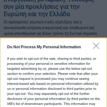
συν μία προκλήσεις για την
Ευρώπη και την Ελλάδα
Οι πρόσφατες γεωπολιτικές εξελίξεις και η
συνακόλουθη επίμονη ενεργειακή και πληθωριστική
κρίση υπενθύμισαν με βίαιο τρόπο τη ζωτική σημασία
της ενέργειας, η οποία νομοτελειακά θα διαδραματίσει
κεντρικό ρόλο στις προκλήσεις που αντιμετωπίζει
Do Not Process My Personal Information
σήμερα η Ευρώπη
If you wish to opt-out of the sale, sharing to third parties, or
processing of your personal or sensitive information for
targeted advertising by us, please use the below opt-out
section to confirm your selection. Please note that after your
opt-out request is processed you may continue seeing
interest-based ads based on personal information utilized by
us or personal information disclosed to third parties prior to
your opt-out. You may separately opt-out of the further
disclosure of your personal information by third parties on the
IAB’s list of downstream participants. This information may