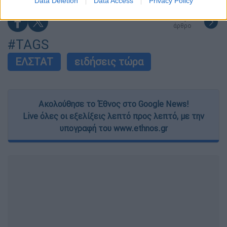
Data Deletion
Data Access
Privacy Policy
related to security, including authentication
επόμενο
functionality and fraud prevention, and other
άρθρο
user protection.
#TAGS
ΕΛΣΤΑΤ
ειδήσεις τώρα
Ακολούθησε το Έθνος στο Google News!
Live όλες οι εξελίξεις λεπτό προς λεπτό, με την
υπογραφή του www.ethnos.gr