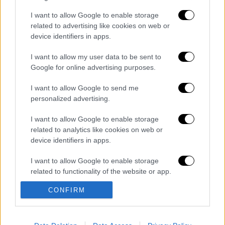
I want to allow Google to enable storage
Διαβάστε περισσότερα στο
imerisia.gr
related to advertising like cookies on web or
device identifiers in apps.
Διαβάστε ακόμη
I want to allow my user data to be sent to
Η «μαύρη» καταγραφή των πυρκαγιών: 118
Google for online advertising purposes.
κτίρια κρίθηκαν «κόκκινα» -
Ολοκληρώθηκαν 325 αυτοψίες στις
πληγείσες περιοχές
I want to allow Google to send me
personalized advertising.
Η πρώτη δήλωση της οικογένειας της
38χρονης Βρετανίδας που δολοφονήθηκε
στην Κυψέλη
I want to allow Google to enable storage
related to analytics like cookies on web or
device identifiers in apps.
Ντύθηκε «Χάρος», ανέβηκε στην οροφή
νοσοκομείου και κοιτούσε επίμονα τους
ασθενείς
I want to allow Google to enable storage
related to functionality of the website or app.
«Όχι γκέι 17 Pro, αλλά σπασμένο 11άρι»:
CONFIRM
Ρώσοι διαλύουν τα iPhone τους στο TikTok
I want to allow Google to enable storage
για να... γίνουν πιο άνδρες
related to personalization.
I want to allow Google to enable storage