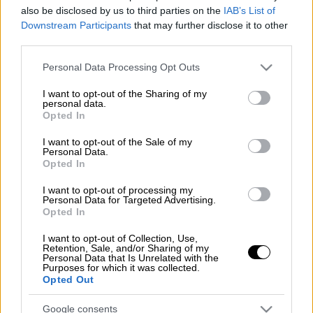
also be disclosed by us to third parties on the
IAB’s List of
Downstream Participants
that may further disclose it to other
Προσθέστε το ΕΘΝΟΣ στη Google
third parties.
Please note that this website/app uses one or more Google
Personal Data Processing Opt Outs
Αύξηση 7,3% καταγράφηκε στο διαθέσιμο
services and may gather and store information including but
εισόδημα του τομέα των νοικοκυριών και
not limited to your visit or usage behaviour. You may click to
I want to opt-out of the Sharing of my
personal data.
των μη κερδοσκοπικών ιδρυμάτων που
grant or deny consent to Google and its third-party tags to
Opted In
use your data for below specified purposes in below Google
εξυπηρετούν νοικοκυριά το γ' τρίμηνο
consent section.
πέρυσι σε σύγκριση με το αντίστοιχο
I want to opt-out of the Sale of my
Personal Data.
τρίμηνο του προηγούμενου έτους, από 40,50
Opted In
δισ. ευρώ σε 43,46 δισ. ευρώ. Παράλληλα, η
I want to opt-out of processing my
τελική καταναλωτική δαπάνη αυξήθηκε κατά
Personal Data for Targeted Advertising.
Opted In
5,9%, από 40,7 δισ. ευρώ σε 43,1 δισ. ευρώ.
Ενώ, το ποσοστό αποταμίευσης που
I want to opt-out of Collection, Use,
Retention, Sale, and/or Sharing of my
ορίζεται ως η ακαθάριστη αποταμίευση προς
Personal Data that Is Unrelated with the
Purposes for which it was collected.
το ακαθάριστο διαθέσιμο εισόδημα, ήταν
Opted Out
0,8% το γ' τρίμηνο του 2024, σε σύγκριση με
-0,5% το γ' τρίμηνο του 2023.
Google consents