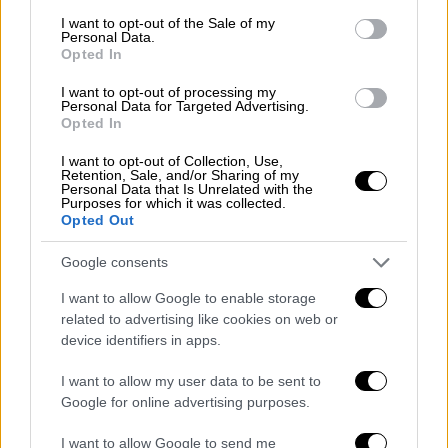
consent section.
Φλώρινα και τα ορεινά της Ηπείρου, τα
I want to opt-out of the Sale of my
Personal Data.
τελικά ποσά του επιδόματος θέρμανσης
Opted In
αναμένεται να είναι σημαντικά αυξημένα.
I want to opt-out of processing my
Personal Data for Targeted Advertising.
Για παράδειγμα, εάν ένας δικαιούχος έλαβε
Opted In
προκαταβολή επιδόματος θέρμανσης 250
I want to opt-out of Collection, Use,
ευρώ
και η τελική επιδότηση υπολογίζεται
Retention, Sale, and/or Sharing of my
Personal Data that Is Unrelated with the
στα 700 ευρώ, το υπόλοιπο ποσό των
450
Purposes for which it was collected.
ευρώ
θα καταβληθεί έως τις
30 Μαΐου
.
Opted Out
Αντίθετα, σε περιοχές με ηπιότερες
Google consents
καιρικές συνθήκες, όπως η Αθήνα, τα ποσά
του επιδόματος θέρμανσης θα είναι
I want to allow Google to enable storage
related to advertising like cookies on web or
χαμηλότερα λόγω της μειωμένης
device identifiers in apps.
κατανάλωσης.
I want to allow my user data to be sent to
Ειδικές προθεσμίες για καταχωρήσεις
Google for online advertising purposes.
παραστατικών
I want to allow Google to send me