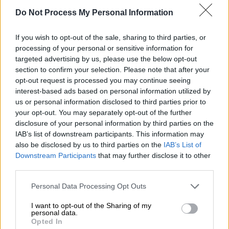
αυξημένη κατανάλωση καυσίμων θέρμανσης.
Do Not Process My Personal Information
Αυτό συνεπάγεται
υψηλότερα ποσά
επιδόματος
. Οι πληρωμές θα καλύψουν
If you wish to opt-out of the sale, sharing to third parties, or
αγορές διαφόρων καυσίμων
όπως:
processing of your personal or sensitive information for
targeted advertising by us, please use the below opt-out
Πετρέλαιο θέρμανσης
section to confirm your selection. Please note that after your
Φυσικό αέριο
opt-out request is processed you may continue seeing
Υγραέριο
interest-based ads based on personal information utilized by
us or personal information disclosed to third parties prior to
Καυσόξυλα
your opt-out. You may separately opt-out of the further
Πέλετ
disclosure of your personal information by third parties on the
Τηλεθέρμανση
IAB’s list of downstream participants. This information may
also be disclosed by us to third parties on the
IAB’s List of
Προϋποθέσεις
Downstream Participants
that may further disclose it to other
third parties.
Το επίδομα θέρμανσης καλύπτει έως το
50%
Please note that this website/app uses one or more Google
Personal Data Processing Opt Outs
της συνολικής αξίας
των καυσίμων που
services and may gather and store information including but
αγοράστηκαν, με ελάχιστο εγγυημένο ποσό
not limited to your visit or usage behaviour. You may click to
I want to opt-out of the Sharing of my
personal data.
τα 100 ευρώ για κάθε δικαιούχο. Σε περιοχές
grant or deny consent to Google and its third-party tags to
Opted In
με ιδιαίτερα ψυχρές θερμοκρασίες, όπως η
use your data for below specified purposes in below Google