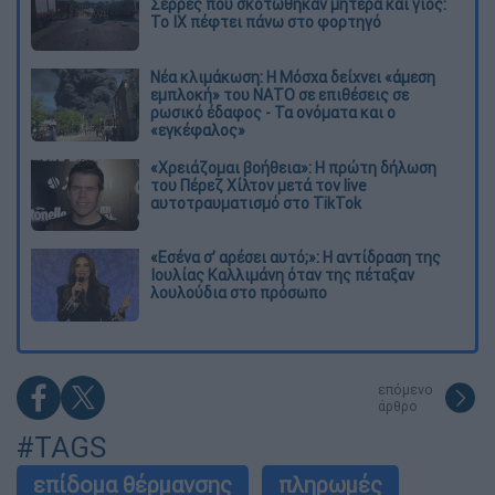
Σέρρες που σκοτώθηκαν μητέρα και γιος:
Το ΙΧ πέφτει πάνω στο φορτηγό
Νέα κλιμάκωση: Η Μόσχα δείχνει «άμεση
εμπλοκή» του ΝΑΤΟ σε επιθέσεις σε
ρωσικό έδαφος - Τα ονόματα και ο
«εγκέφαλος»
«Χρειάζομαι βοήθεια»: Η πρώτη δήλωση
του Πέρεζ Χίλτον μετά τον live
αυτοτραυματισμό στο TikTok
«Εσένα σ’ αρέσει αυτό;»: Η αντίδραση της
Ιουλίας Καλλιμάνη όταν της πέταξαν
λουλούδια στο πρόσωπο
επόμενο
άρθρο
#TAGS
επίδομα θέρμανσης
πληρωμές