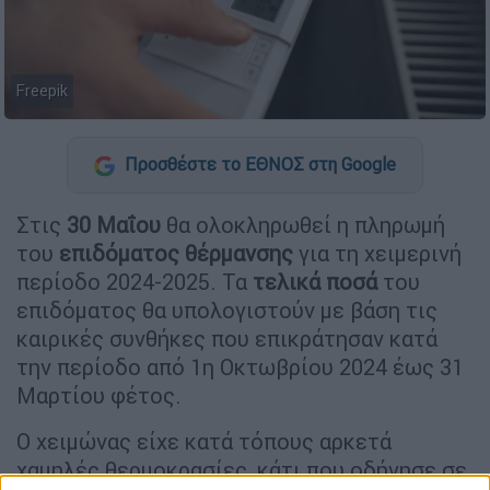
Freepik
Προσθέστε το ΕΘΝΟΣ στη Google
Στις
30 Μαΐου
θα ολοκληρωθεί η πληρωμή
του
επιδόματος θέρμανσης
για τη χειμερινή
περίοδο 2024-2025. Τα
τελικά ποσά
του
επιδόματος θα υπολογιστούν με βάση τις
καιρικές συνθήκες που επικράτησαν κατά
την περίοδο από 1η Οκτωβρίου 2024 έως 31
Μαρτίου φέτος.
Ο χειμώνας είχε κατά τόπους αρκετά
χαμηλές θερμοκρασίες, κάτι που οδήγησε σε