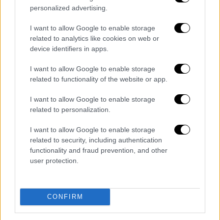
Για τους χρήστες
φυσικού αερίου
,
personalized advertising.
τηλεθέρμανσης
και
ηλεκτρικής ενέργειας
,
I want to allow Google to enable storage
προβλέπεται επιπλέον πληρωμή επιδόματος
related to analytics like cookies on web or
θέρμανσης που θα πραγματοποιηθεί έως τις
device identifiers in apps.
30 Ιουλίου 2025. Οι καταχωρήσεις
I want to allow Google to enable storage
παραστατικών για το φυσικό αέριο και την
related to functionality of the website or app.
τηλεθέρμανση πρέπει να ολοκληρωθούν έως
τις 15 Ιουλίου 2025, για παραστατικά με
I want to allow Google to enable storage
related to personalization.
ημερομηνία έκδοσης έως 30 Ιουνίου 2025.
I want to allow Google to enable storage
Υποχρεώσεις καταχώρησης
related to security, including authentication
παραστατικών
functionality and fraud prevention, and other
user protection.
Η
καταχώρηση
των
παραστατικών
για όλα τα
καύσιμα θέρμανσης, εκτός του πετρελαίου
θέρμανσης και της ηλεκτρικής ενέργειας,
CONFIRM
πρέπει να γίνει μέσω της εφαρμογής «ΤΑ
ΠΑΡΑΣΤΑΤΙΚΑ ΜΟΥ». Για το πετρέλαιο