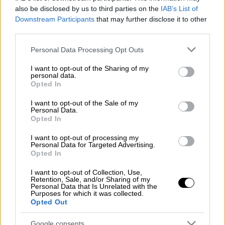
ενεργούντες μέσα στην αγορά, οι
also be disclosed by us to third parties on the
IAB’s List of
Downstream Participants
that may further disclose it to other
επιχειρηματίες και οι συναλλασσόμενοι
third parties.
είναι να αποφύγουν όσο το δυνατόν το
δυσμενές σενάριο. Επομένως, τη στιγμή που
Please note that this website/app uses one or more Google
Personal Data Processing Opt Outs
services and may gather and store information including but
περιμένεις μια δυσμενή εξέλιξη, επιταχύνεις
not limited to your visit or usage behaviour. You may click to
I want to opt-out of the Sharing of my
να τελειώσεις αυτό που μπορείς να κάνεις
personal data.
grant or deny consent to Google and its third-party tags to
Opted In
για να είσαι κατοχυρωμένος ότι έχεις
use your data for below specified purposes in below Google
κλείσει πριν έρθει η αβεβαιότητα και το
consent section.
I want to opt-out of the Sale of my
Personal Data.
χειρότερο σενάριο.
Opted In
Η αλήθεια είναι ότι πολλοί αναλυτές
I want to opt-out of processing my
Personal Data for Targeted Advertising.
υποστηρίζουν ότι οι δασμοί προκαλούν
Opted In
μεγαλύτερη αβεβαιότητα στο διεθνές
I want to opt-out of Collection, Use,
εμπόριο, ακόμα μεγαλύτερη και από την
Retention, Sale, and/or Sharing of my
πανδημία. Πώς αλλάζει το παγκόσμιο
Personal Data that Is Unrelated with the
Purposes for which it was collected.
εμπόριο;
Opted Out
Καταρχήν οι δασμοί, όπως είδαμε, μία
Google consents