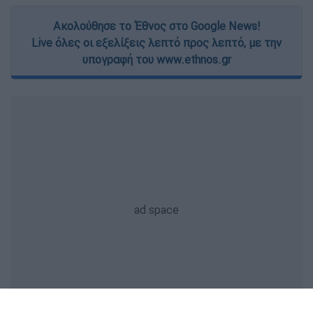
Ακολούθησε το Έθνος στο Google News!
Live όλες οι εξελίξεις λεπτό προς λεπτό, με την
υπογραφή του www.ethnos.gr