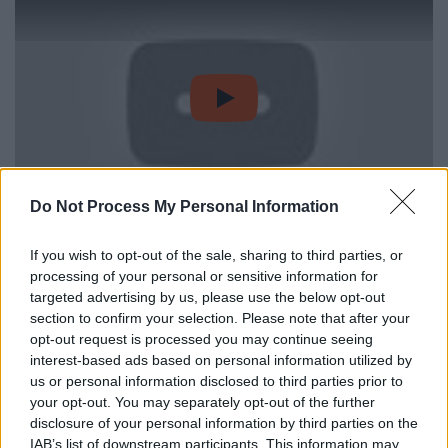
video
Do Not Process My Personal Information
Αλλάζει δηλαδή η συμπεριφορά των
If you wish to opt-out of the sale, sharing to third parties, or
επενδυτών;
processing of your personal or sensitive information for
targeted advertising by us, please use the below opt-out
Όντως αλλάζει η συμπεριφορά των
section to confirm your selection. Please note that after your
επενδυτών. Η αγορά, η οικονομία, οι
opt-out request is processed you may continue seeing
επενδυτές δεν αγαπούν την αβεβαιότητα και
interest-based ads based on personal information utilized by
us or personal information disclosed to third parties prior to
την αστάθεια. Επομένως, όταν υπάρχει μία
your opt-out. You may separately opt-out of the further
προδιαγεγραμμένη εξέλιξη, αυτό που
disclosure of your personal information by third parties on the
προσπαθούν πάντα οι αγορές και οι
IAB’s list of downstream participants. This information may