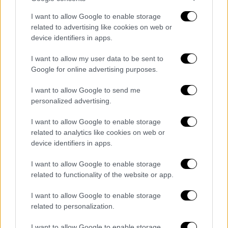
εξαγγέλλονται, μία αναστέλλονται, μία
I want to allow Google to enable storage
υπάρχει ταρίφα 100%, μια 80% και μια 150%.
related to advertising like cookies on web or
Άρα αυτό συγκλίνει στη λογική της
device identifiers in apps.
αβεβαιότητας. Αυτό δημιουργεί στάση
I want to allow my user data to be sent to
αναμονής από τους συναλλασσόμενους και
Google for online advertising purposes.
από εκεί και πέρα το αν είναι χειρότερη από
το covid, θα του δούμε. Η αλήθεια είναι ότι
I want to allow Google to send me
κάθε καινούργια κρίση απλώς μας κάνει να
personalized advertising.
βλέπουμε τις παλιότερες ως πιο ήπιες.
I want to allow Google to enable storage
Όταν ήρθε ο covid, κανείς δεν ήξερε τι
related to analytics like cookies on web or
σήμαινε αυτό το πράγμα. Πριν από αυτό η
device identifiers in apps.
Ελλάδα είχε δημοσιονομική κρίση, όμως
I want to allow Google to enable storage
κανείς δεν ήξερε τι σήμαινε. Κάπως τα
related to functionality of the website or app.
καταφέραμε. Μεσολάβησε η κρίση στην
Ουκρανία με τη Ρωσία και του Ισραήλ με την
I want to allow Google to enable storage
related to personalization.
Παλαιστίνη. Όλα αυτά με κάποιο τρόπο τα
έλαβε υπόψη της η αγορά, τα απορρόφησε
I want to allow Google to enable storage