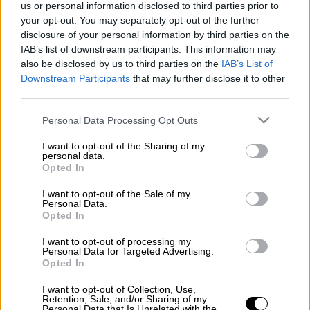
us or personal information disclosed to third parties prior to
Προσθέστε το ΕΘΝΟΣ στη Google
your opt-out. You may separately opt-out of the further
disclosure of your personal information by third parties on the
Μερικές ημέρες μετά το
Πάσχα
, θα
IAB’s list of downstream participants. This information may
καταβληθούν οι
συντάξεις Μαΐου 2025
, όπως
also be disclosed by us to third parties on the
IAB’s List of
Downstream Participants
that may further disclose it to other
προκύπτει από τις επίσημες ανακοινώσεις.
third parties.
Συντάξεις Μαΐου: Πότε η καταβολή
Please note that this website/app uses one or more Google
Personal Data Processing Opt Outs
services and may gather and store information including but
Συγκεκριμένα:
not limited to your visit or usage behaviour. You may click to
I want to opt-out of the Sharing of my
personal data.
grant or deny consent to Google and its third-party tags to
Opted In
Την Παρασκευή 25 Απριλίου 2025 θα
use your data for below specified purposes in below Google
καταβληθούν οι κύριες συντάξεις από
consent section.
I want to opt-out of the Sale of my
Personal Data.
τα τέως ταμεία Μη Μισθωτών ΟΑΕΕ,
Opted In
ΟΓΑ και ΕΤΑΑ, οι κύριες συντάξεις που
απονεμήθηκαν από τη σύσταση του
I want to opt-out of processing my
Personal Data for Targeted Advertising.
ΕΦΚΑ και μετά, με τον ν.4387/2016,
Opted In
μέσω του ΟΠΣ-ΕΦΚΑ (συνταξιούχοι
I want to opt-out of Collection, Use,
Μισθωτοί & Μη Μισθωτοί από 1.1.2017
Retention, Sale, and/or Sharing of my
Personal Data that Is Unrelated with the