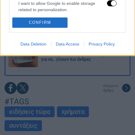
Η πρώτη δήλωση της οικογένειας της
I want to allow Google to enable storage
38χρονης Βρετανίδας που δολοφονήθηκε
related to personalization.
στην Κυψέλη
I want to allow Google to enable storage
CONFIRM
Ντύθηκε «Χάρος», ανέβηκε στην οροφή
related to security, including authentication
νοσοκομείου και κοιτούσε επίμονα τους
ασθενείς
functionality and fraud prevention, and other
user protection.
Data Deletion
Data Access
Privacy Policy
«Όχι γκέι 17 Pro, αλλά σπασμένο 11άρι»:
Ρώσοι διαλύουν τα iPhone τους στο TikTok
για να... γίνουν πιο άνδρες
επόμενο
άρθρο
#TAGS
ειδήσεις τώρα
χρήματα
συντάξεις