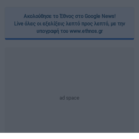
Ακολούθησε το Έθνος στο Google News!
Live όλες οι εξελίξεις λεπτό προς λεπτό, με την
υπογραφή του www.ethnos.gr