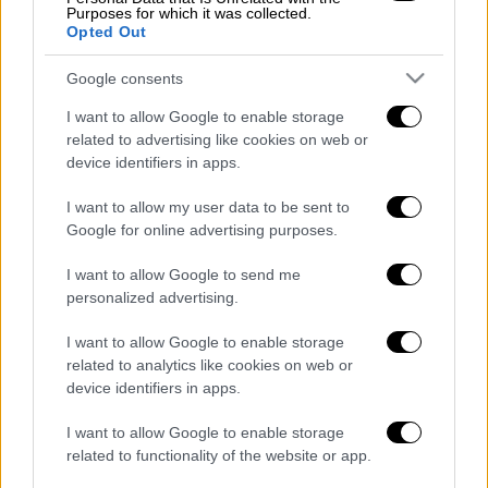
και έπειτα) και όλες οι επικουρικές
Purposes for which it was collected.
συντάξεις του ιδιωτικού τομέα (Μη
Opted Out
Μισθωτών και Μισθωτών).
Google consents
Τη Δευτέρα 28 Απριλίου 2025 θα
I want to allow Google to enable storage
καταβληθούν οι κύριες συντάξεις των
related to advertising like cookies on web or
τέως Ταμείων Μισθωτών [ΙΚΑ-ΕΤΑΜ,
device identifiers in apps.
τραπεζών, ΟΤΕ, ΔΕΗ, ΛΟΙΠΩΝ
I want to allow my user data to be sent to
ΕΝΤΑΣΣΟΜΕΝΩΝ (ΤΣΕΑΠΓΣΟ, ΤΣΠ-
Google for online advertising purposes.
ΗΣΑΠ), ΝΑΤ, ΕΤΑΤ και ΕΤΑΠ-ΜΜΕ]
I want to allow Google to send me
καθώς και οι κύριες και οι επικουρικές
personalized advertising.
συντάξεις του Δημοσίου.
I want to allow Google to enable storage
Διαβάστε ακόμη
related to analytics like cookies on web or
device identifiers in apps.
Εκτελέσεις, συλλήψεις και νέοι
περιορισμοί: Το Ιράν σκληραίνει τη γραμμή
I want to allow Google to enable storage
στο εσωτερικό εν μέσω πολέμου
related to functionality of the website or app.