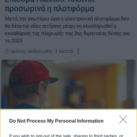
προσωρινά η πλατφόρμα
Μετά την ανωτέρω ώρα η ηλεκτρονική πλατφόρμα δεν
θα δέχεται νέες αιτήσεις μέχρι να ολοκληρωθεί η
εκκαθάριση της πληρωμής της 2ης διμηνιαίας δόσης για
το 2025
🕛 χρόνος ανάγνωσης: 1 λεπτό ┋
Do Not Process My Personal Information
If you wish to opt-out of the sale, sharing to third parties, or