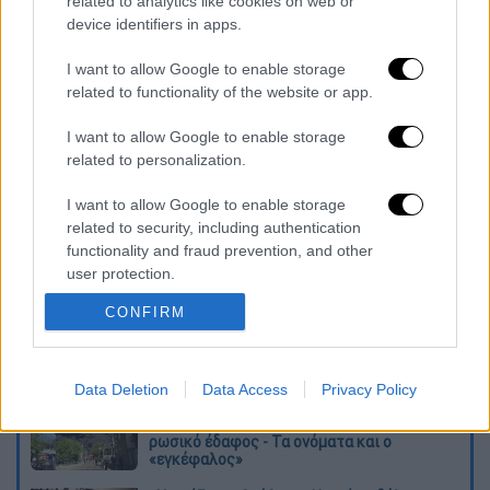
related to analytics like cookies on web or
αίτηση να υποβληθεί οριστικά και να έχει
device identifiers in apps.
εγκριθεί
. Η αίτηση που έχει αποθηκευτεί
προσωρινά θεωρείται ως μη υποβληθείσα
I want to allow Google to enable storage
και δεν λαμβάνεται υπόψη.
related to functionality of the website or app.
Όσοι ενδιαφέρονται να ενημερωθούν
I want to allow Google to enable storage
related to personalization.
λεπτομερώς για το επίδομα παιδιού,
μπορούν να επισκεφθούν την
ιστοσελίδα
I want to allow Google to enable storage
του ΟΠΕΚΑ
.
related to security, including authentication
functionality and fraud prevention, and other
Διαβάστε ακόμη
user protection.
CONFIRM
Σοκαριστικό βίντεο από το τροχαίο στις
Σέρρες που σκοτώθηκαν μητέρα και γιος:
Το ΙΧ πέφτει πάνω στο φορτηγό
Data Deletion
Data Access
Privacy Policy
Νέα κλιμάκωση: Η Μόσχα δείχνει «άμεση
εμπλοκή» του ΝΑΤΟ σε επιθέσεις σε
ρωσικό έδαφος - Τα ονόματα και ο
«εγκέφαλος»