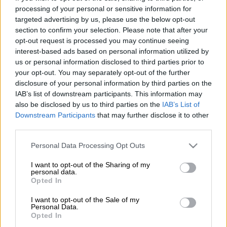
processing of your personal or sensitive information for
targeted advertising by us, please use the below opt-out
section to confirm your selection. Please note that after your
opt-out request is processed you may continue seeing
Προσθέστε το ΕΘΝΟΣ στη Google
interest-based ads based on personal information utilized by
us or personal information disclosed to third parties prior to
Τετάρτη 30 Απριλίου 2025 και ώρα 18.00,
your opt-out. You may separately opt-out of the further
πρόκειται να κλείσει προσωρινά η
disclosure of your personal information by third parties on the
IAB’s list of downstream participants. This information may
ηλεκτρονική πλατφόρμα Α21 –
Επίδομα
also be disclosed by us to third parties on the
IAB’s List of
Παιδιού
, σύμφωνα με την επίσημη
Downstream Participants
that may further disclose it to other
ενημέρωση του
Υπουργείου Κοινωνικής
third parties.
Συνοχής και Οικογένειας
, με τον
Please note that this website/app uses one or more Google
Personal Data Processing Opt Outs
εποπτευόμενο
Οργανισμό Επιδομάτων και
services and may gather and store information including but
Κοινωνικής Αλληλεγγύης (ΟΠΕΚΑ)
.
not limited to your visit or usage behaviour. You may click to
I want to opt-out of the Sharing of my
personal data.
grant or deny consent to Google and its third-party tags to
Opted In
use your data for below specified purposes in below Google
ΔΙΑΒΑΣΤΕ ΕΠΙΣΗΣ
consent section.
I want to opt-out of the Sale of my
Personal Data.
Οικονομία
|
31.03.2025 09:20
Opted In