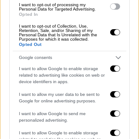
Άνοιξε η πλατφόρμα για το επίδομα
I want to opt-out of processing my
παιδιού - Πώς να κάνετε αίτηση και τι
Personal Data for Targeted Advertising.
Opted In
να προσέξετε
I want to opt-out of Collection, Use,
Retention, Sale, and/or Sharing of my
Personal Data that Is Unrelated with the
Purposes for which it was collected.
Opted Out
Μετά την ανωτέρω ώρα η ηλεκτρονική
πλατφόρμα
δεν θα δέχεται νέες αιτήσεις
Google consents
μέχρι να ολοκληρωθεί η εκκαθάριση της
I want to allow Google to enable storage
πληρωμής της 2ης διμηνιαίας δόσης για το
related to advertising like cookies on web or
2025.
device identifiers in apps.
Όταν ολοκληρωθεί η πληρωμή του
I want to allow my user data to be sent to
επιδόματος, η ηλεκτρονική πλατφόρμα θα
Google for online advertising purposes.
ενεργοποιηθεί
ξανά για νέες αιτήσεις
.
I want to allow Google to send me
personalized advertising.
Υπενθυμίζεται στους δικαιούχους ότι για να
χορηγηθεί το επίδομα παιδιού θα πρέπει η
I want to allow Google to enable storage