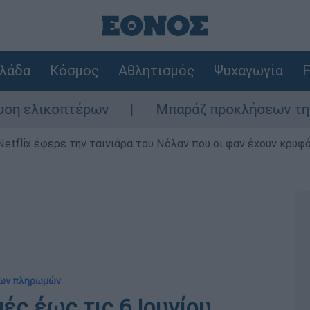
λάδα
Κόσμος
Αθλητισμός
Ψυχαγωγία
F
λικοπτέρων
Μπαράζ προκλήσεων της Άγκυρα
Netflix έφερε την ταινιάρα του Νόλαν που οι φαν έχουν κρυφό
 των πληρωμών
ς έως τις 6 Ιουνίου