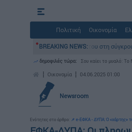
Πολιτική
Οικονομία
Ελ
 Δαμίγο που έχασε τη ζωή του στη σύγκρουση ε
BREAKING NEWS:
δημοφιλές τώρα:
Σου καίει το μυαλό: Το 
┋
Οικονομία
┋
04.06.2025 01:00
Newsroom
Ενότητες στο άρθρο:
📌 e-ΕΦΚΑ - ΔΥΠΑ: Ο «χάρτης»
ΕΦΚΑ-ΔΥΠΑ: Οι πληρωμέ