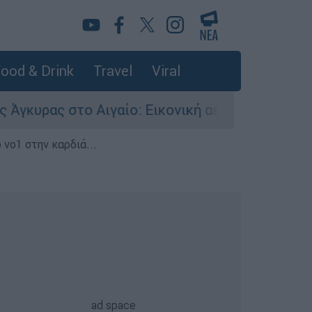
ood & Drink
Travel
Viral
ς στο Αιγαίο: Εικονική αερομαχία ανάμεσα σε ε
 νο1 στην καρδιά...