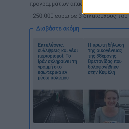
προγραμμάτων απασχόλησης και
- 250.000 ευρώ σε 3 δικαιούχους του
Διαβάστε ακόμη
Εκτελέσεις,
Η πρώτη δήλωση
συλλήψεις και νέοι
της οικογένειας
περιορισμοί: Το
της 38χρονης
Ιράν σκληραίνει τη
Βρετανίδας που
γραμμή στο
δολοφονήθηκε
εσωτερικό εν
στην Κυψέλη
μέσω πολέμου