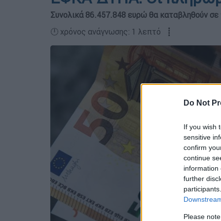
Συνολικά 86.457.848 ευρώ θα καταβληθούν σε 
🕛 χρόνος ανάγνωσης: 1 λεπτό ┋
Do Not Pr
If you wish 
sensitive in
confirm you
continue se
information 
further disc
participants
Downstream 
Please note