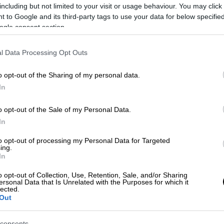
including but not limited to your visit or usage behaviour. You may click 
 to Google and its third-party tags to use your data for below specifi
ogle consent section.
l Data Processing Opt Outs
o opt-out of the Sharing of my personal data.
In
 το ΕΘΝΟΣ στη Google
o opt-out of the Sale of my Personal Data.
In
ηθούν σε 98.700 δικαιούχους έως τις 6
ραμματισμένων καταβολών του
e-ΕΦΚΑ
και
to opt-out of processing my Personal Data for Targeted
ing.
ης (ΔΥΠΑ)
.
In
ς» των πληρωμών
o opt-out of Collection, Use, Retention, Sale, and/or Sharing
ersonal Data that Is Unrelated with the Purposes for which it
lected.
γείο Εργασίας και Κοινωνικής Ασφάλισης
Out
consents