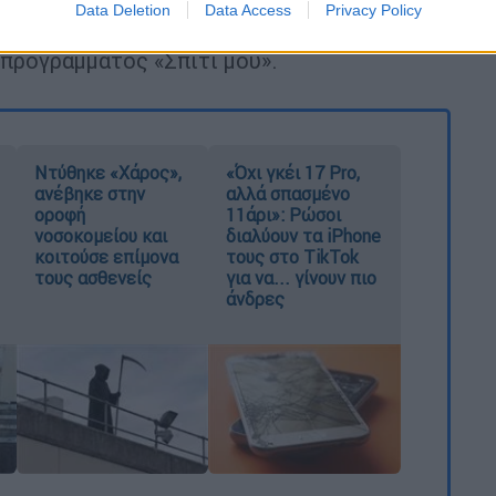
Data Deletion
Data Access
Privacy Policy
 προγράμματος «Σπίτι μου».
Ντύθηκε «Χάρος»,
«Όχι γκέι 17 Pro,
ανέβηκε στην
αλλά σπασμένο
οροφή
11άρι»: Ρώσοι
νοσοκομείου και
διαλύουν τα iPhone
κοιτούσε επίμονα
τους στο TikTok
τους ασθενείς
για να... γίνουν πιο
άνδρες