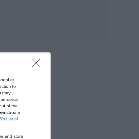
sonal or
ection to
ou may
 personal
out of the
 downstream
B’s List of
er and store