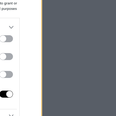
to grant or
ed purposes