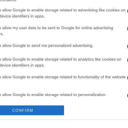
o allow Google to enable storage related to advertising like cookies on
909.848 ευρώ σε 35.362 δικαιούχους για
evice identifiers in apps.
ητας και ατυχημάτων, καθώς και για έξοδα
o allow my user data to be sent to Google for online advertising
s.
.000 ευρώ σε 385 δικαιούχους για
to allow Google to send me personalized advertising.
και
o allow Google to enable storage related to analytics like cookies on
ταβληθούν 24.000.000 ευρώ σε 950
evice identifiers in apps.
ποφάσεων εφάπαξ.
o allow Google to enable storage related to functionality of the website
χους για επιδόματα ανεργίας και λοιπά
o allow Google to enable storage related to personalization.
o allow Google to enable storage related to security, including
CONFIRM
ια επιδοτούμενη άδεια μητρότητας,
cation functionality and fraud prevention, and other user protection.
ύχους στο πλαίσιο επιδοτούμενων