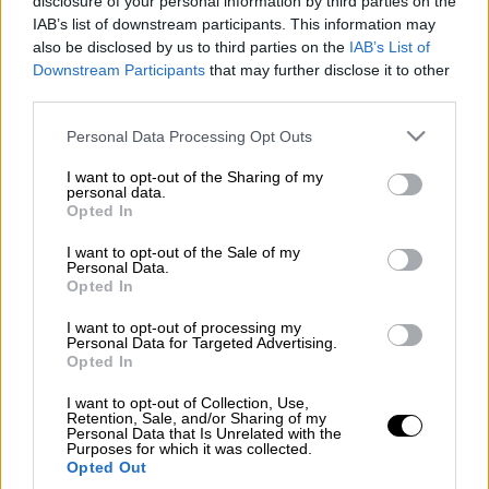
disclosure of your personal information by third parties on the
IAB’s list of downstream participants. This information may
Εξόρυξη πετρελαίου (UNSPLASH)
also be disclosed by us to third parties on the
IAB’s List of
Downstream Participants
that may further disclose it to other
third parties.
Προσθέστε το ΕΘΝΟΣ στη Google
Please note that this website/app uses one or more Google
Personal Data Processing Opt Outs
services and may gather and store information including but
Οι τιμές του
πετρελαίου
απογειώθηκαν,
not limited to your visit or usage behaviour. You may click to
I want to opt-out of the Sharing of my
ανεβαίνοντας 4% κατά την έναρξη των
personal data.
grant or deny consent to Google and its third-party tags to
Opted In
συναλλαγών στις αγορές εμπορευμάτων
use your data for below specified purposes in below Google
consent section.
στην Ασία, προτού η άνοδός τους
I want to opt-out of the Sale of my
Personal Data.
περιοριστεί κάπως, μετά τους
Opted In
βομβαρδισμούς των ΗΠΑ στο Ιράν το
I want to opt-out of processing my
σαββατοκύριακο και τις απειλές της
Personal Data for Targeted Advertising.
Τεχεράνης πως θα προχωρήσει σε αντίποινα,
Opted In
εξελίξεις που εγείρουν ανησυχίες για
I want to opt-out of Collection, Use,
σοβαρές αναταράξεις στην προσφορά
Retention, Sale, and/or Sharing of my
Personal Data that Is Unrelated with the
μαύρου χρυσού.
Purposes for which it was collected.
Opted Out