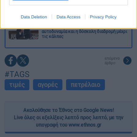
δείξει 40αρια το θερμόμετρο - Οι περιοχές
σε red code
I want to allow Google to enable storage
related to security, including authentication
Data Deletion
Data Access
Privacy Policy
functionality and fraud prevention, and other
Μητσοτάκης στη ΔΕΘ με το βλέμμα στο
2027 – Το οικονομικό στοίχημα, η
user protection.
αυτοδυναμία και η δύσκολη διαδρομή μέχρι
τις κάλπες
επόμενο
άρθρο
#TAGS
τιμές
αγορές
πετρέλαιο
Ακολούθησε το Έθνος στο Google News!
Live όλες οι εξελίξεις λεπτό προς λεπτό, με την
υπογραφή του www.ethnos.gr