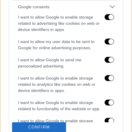
Περί τις 02:30 (ώρα Ελλάδας),
το βαρέλι της
Google consents
αμερικανικής ποικιλίας WTI
κατέγραφε
άνοδο 2,53%, στα 75,71 δολάρια, ενώ είχε
I want to allow Google to enable storage
related to advertising like cookies on web or
φθάσει ως ακόμα και τα 77, ενώ το βαρέλι
device identifiers in apps.
του πετρελαίου Brent της Βόρειας Θάλασσας
κατέγραφε άνοδο 2,42% στα 78,97 δολάρια,
I want to allow my user data to be sent to
ενώ νωρίτερα ξεπέρασε ακόμη και τα 81
Google for online advertising purposes.
δολάρια, φθάνοντας σε υψηλό 6μήνου.
I want to allow Google to send me
personalized advertising.
Διαβάστε ακόμη
I want to allow Google to enable storage
Ξεφυλλίζοντας... τέσσερις ιστορίες για τη
related to analytics like cookies on web or
γνώση, τη φύση και την τεχνολογία
device identifiers in apps.
I want to allow Google to enable storage
Απίστευτη ιστορία στην Ελλάδα – Πώς μια
related to functionality of the website or app.
μπάλα ταξίδεψε στη θάλασσα 80 μίλια για
να κρατήσει ζωντανό έναν 30χρονο!
I want to allow Google to enable storage
related to personalization.
CONFIRM
Κορυφώνεται το κύμα ζέστης: Πού θα