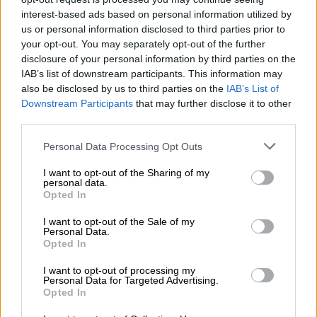
πραγματικότητα συνιστά «την πιο κυνική
interest-based ads based on personal information utilized by
παρέμβαση υπέρ πολύ συγκεκριμένων
us or personal information disclosed to third parties prior to
εργοδοτικών συμφερόντων».
your opt-out. You may separately opt-out of the further
disclosure of your personal information by third parties on the
IAB’s list of downstream participants. This information may
ΔΙΑΒΑΣΤΕ ΕΠΙΣΗΣ
also be disclosed by us to third parties on the
IAB’s List of
Downstream Participants
that may further disclose it to other
Οικονομία
|
01.07.2025 16:03
third parties.
Τα SOS στις αλλαγές στη δόμηση σε
Please note that this website/app uses one or more Google
Personal Data Processing Opt Outs
οικισμούς κάτω των 2.000 κατοίκων:
services and may gather and store information including but
Τι ισχύει – Οι εξαιρέσεις
not limited to your visit or usage behaviour. You may click to
I want to opt-out of the Sharing of my
personal data.
grant or deny consent to Google and its third-party tags to
Opted In
use your data for below specified purposes in below Google
consent section.
I want to opt-out of the Sale of my
Personal Data.
Ανησυχία για τις ΣΣΕ
Opted In
I want to opt-out of processing my
Η ΓΣΕΕ
εκφράζει την έντονη ανησυχία της
Personal Data for Targeted Advertising.
για τη «συστηματική απορρύθμιση του
Opted In
πλαισίου της εργασίας», επισημαίνοντας ότι