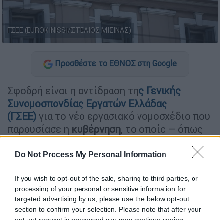
ΓΣΕΕ (EUROKINISSI/ΣΤΕΛΙΟΣ ΜΙΣΙΝΑΣ)
Προσθέστε το ΕΘΝΟΣ στη Google
Σφοδρή είναι η αντίδραση τη
ς
Γενικής
Συνομοσπονδίας Εργατών Ελλάδας
(
ΓΣΕΕ
)
για το νέο εργασιακό νομοσχέδιο που
παρουσίασε η
κυβέρνηση
, το οποίο – όπως
υποστηρίζει η Συνομοσπονδία – «προωθεί
τις εργοδοτικές απαιτήσεις, εις βάρος των
Do Not Process My Personal Information
εργαζομένων».
If you wish to opt-out of the sale, sharing to third parties, or
Όπως
τονίζει η ΓΣΕΕ
σε ανακοίνωσή της
, το
processing of your personal or sensitive information for
σχέδιο νόμου διαφημίζεται ως ρύθμιση «για
targeted advertising by us, please use the below opt-out
section to confirm your selection. Please note that after your
την προστασία των εργαζόμενων», αλλά στην
opt-out request is processed you may continue seeing