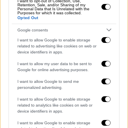
I want to opt-out of Collection, Use,
με το νέο νομοσχέδιο η διευθέτηση του
Retention, Sale, and/or Sharing of my
Personal Data that Is Unrelated with the
χρόνου εργασίας και της άδειας αφήνεται
Purposes for which it was collected.
Opted Out
πλέον στην
ατομική διαπραγμάτευση
, σε ένα
πλαίσιο
ετεροβαρούς σχέσης εργοδότη-
Google consents
εργαζόμενου
.
I want to allow Google to enable storage
«Η διάρκεια του χρόνου εργασίας, του
related to advertising like cookies on web or
device identifiers in apps.
χρόνου ανάπαυσης και της άδειας για
αναψυχή δεν μπορεί να ρυθμίζονται με
I want to allow my user data to be sent to
κρατική παρέμβαση, αλλά μόνο με
κοινωνικό
Google for online advertising purposes.
διάλογο
και
συλλογικές διαπραγματεύσεις
»,
I want to allow Google to send me
αναφέρει η Συνομοσπονδία.
personalized advertising.
«Να αποσυρθεί»
I want to allow Google to enable storage
related to analytics like cookies on web or
Η ΓΣΕΕ ζητά από την κυβέρνηση και το
device identifiers in apps.
Υπουργείο Εργασίας την
άμεση απόσυρση
I want to allow Google to enable storage
του νομοσχεδίου
και την επιτάχυνση των