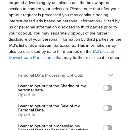
targeted advertising by us, please use the below opt-out
Προσθέστε το ΕΘΝΟΣ στη Google
section to confirm your selection. Please note that after your
opt-out request is processed you may continue seeing
Σύμφωνα με τα στοιχεία εκτέλεσης του
interest-based ads based on personal information utilized by
us or personal information disclosed to third parties prior to
κρατικού
προϋπολογισμού
, σε
your opt-out. You may separately opt-out of the further
τροποποιημένη ταμειακή βάση, για την
disclosure of your personal information by third parties on the
περίοδο του Ιανουαρίου - Ιουνίου 2025,
IAB’s list of downstream participants. This information may
παρουσιάζεται έλλειμμα στο ισοζύγιο του
also be disclosed by us to third parties on the
IAB’s List of
Downstream Participants
that may further disclose it to other
κρατικού προϋπολογισμού ύψους 564 εκατ.
third parties.
ευρώ έναντι του στόχου για έλλειμμα 2.795
εκατ. ευρώ που έχει περιληφθεί για το
Please note that this website/app uses one or more Google
Personal Data Processing Opt Outs
services and may gather and store information including but
αντίστοιχο διάστημα του 2025 στην
not limited to your visit or usage behaviour. You may click to
I want to opt-out of the Sharing of my
εισηγητική έκθεση του Προϋπολογισμού
personal data.
grant or deny consent to Google and its third-party tags to
Opted In
2025 και ελλείμματος 2.256 εκατ. ευρώ το
use your data for below specified purposes in below Google
αντίστοιχο διάστημα του 2024.
consent section.
I want to opt-out of the Sale of my
Personal Data.
Opted In
ΔΙΑΒΑΣΤΕ ΕΠΙΣΗΣ
I want to opt-out of processing my