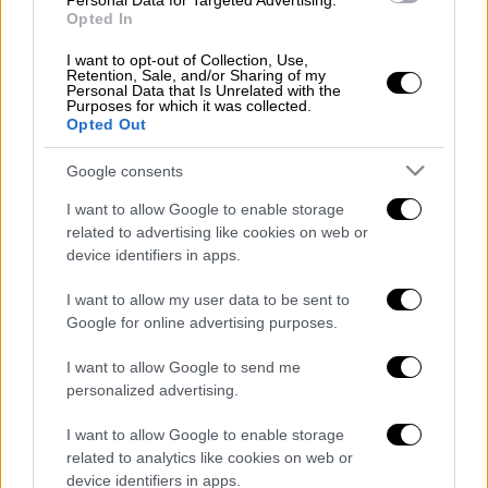
Personal Data for Targeted Advertising.
Οικονομία
|
25.07.2025 09:59
Opted In
e-ΕΦΚΑ: Πάνω από 700.000 ευρώ
I want to opt-out of Collection, Use,
επιστρέφονται σε δικηγόρους,
Retention, Sale, and/or Sharing of my
Personal Data that Is Unrelated with the
μηχανικούς και υγειονομικούς
Purposes for which it was collected.
Opted Out
Οικονομία
|
25.07.2025 11:19
Google consents
Τι πρέπει να πληρώσουμε στην
I want to allow Google to enable storage
εφορία μέχρι 31 Ιουλίου: Οι κόκκινες
related to advertising like cookies on web or
ημερομηνίες
device identifiers in apps.
I want to allow my user data to be sent to
Google for online advertising purposes.
Το πρωτογενές αποτέλεσμα σε
I want to allow Google to send me
τροποποιημένη ταμειακή βάση
personalized advertising.
διαμορφώθηκε σε πλεόνασμα ύψους 4.519
I want to allow Google to enable storage
εκατ. ευρώ, έναντι στόχου για πρωτογενές
related to analytics like cookies on web or
πλεόνασμα 2.235 εκατ. ευρώ και
device identifiers in apps.