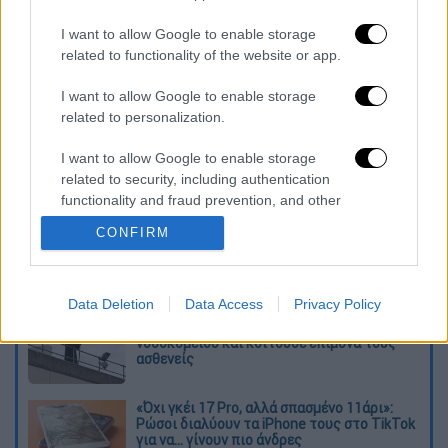
πρωτογενούς πλεονάσματος 2.905 εκατ.
ευρώ για την ίδια περίοδο το 2024.
I want to allow Google to enable storage
related to functionality of the website or app.
Διαβάστε περισσότερα στο
imerisia.gr
I want to allow Google to enable storage
related to personalization.
Διαβάστε ακόμη
I want to allow Google to enable storage
Εκτελέσεις, συλλήψεις και νέοι
περιορισμοί: Το Ιράν σκληραίνει τη γραμμή
related to security, including authentication
στο εσωτερικό εν μέσω πολέμου
functionality and fraud prevention, and other
user protection.
CONFIRM
Η πρώτη δήλωση της οικογένειας της
38χρονης Βρετανίδας που δολοφονήθηκε
στην Κυψέλη
Data Deletion
Data Access
Privacy Policy
Ντύθηκε «Χάρος», ανέβηκε στην οροφή
νοσοκομείου και κοιτούσε επίμονα τους
ασθενείς
«Όχι γκέι 17 Pro, αλλά σπασμένο 11άρι»:
Ρώσοι διαλύουν τα iPhone τους στο TikTok
για να... γίνουν πιο άνδρες