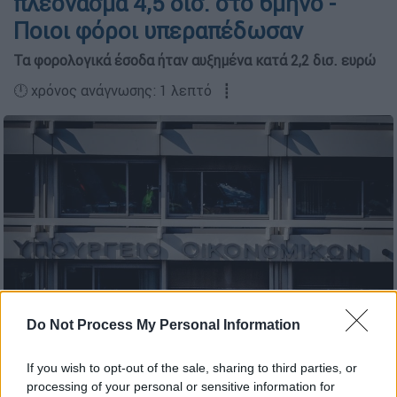
πλεόνασμα 4,5 δισ. στο 6μηνο -
Ποιοι φόροι υπεραπέδωσαν
Τα φορολογικά έσοδα ήταν αυξημένα κατά 2,2 δισ. ευρώ
🕛 χρόνος ανάγνωσης: 1 λεπτό ┋
Do Not Process My Personal Information
Το κτίριο του υπουργείο Οικονομικών (ΚΟΝΤΑΡΙΝΗΣ ΓΙΩΡΓΟΣ/
EUROKΙNISSI)
If you wish to opt-out of the sale, sharing to third parties, or
processing of your personal or sensitive information for