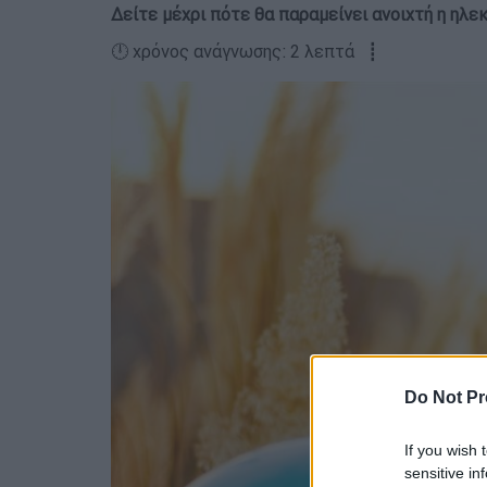
Δείτε μέχρι πότε θα παραμείνει ανοιχτή η ηλ
🕛 χρόνος ανάγνωσης: 2 λεπτά ┋
Do Not Pr
If you wish 
sensitive in