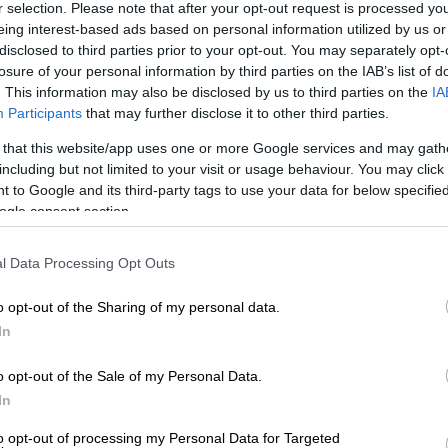
r selection. Please note that after your opt-out request is processed y
eing interest-based ads based on personal information utilized by us or
disclosed to third parties prior to your opt-out. You may separately opt-
losure of your personal information by third parties on the IAB’s list of
. This information may also be disclosed by us to third parties on the
IA
Participants
that may further disclose it to other third parties.
 that this website/app uses one or more Google services and may gath
including but not limited to your visit or usage behaviour. You may click 
 το ΕΘΝΟΣ στη Google
 to Google and its third-party tags to use your data for below specifi
ogle consent section.
ανοίξει η
ηλεκτρονική πλατφόρμα Α21
για
η υποβολή αιτήσεων από τους γονείς, όπως
l Data Processing Opt Outs
ς Συνοχής
και
Οικογένειας
, με τον
ν και Κοινωνικής Αλληλεγγύης
(ΟΠΕΚΑ).
o opt-out of the Sharing of my personal data.
In
o opt-out of the Sale of my Personal Data.
In
αξαν 1.600 ευρώ από
to opt-out of processing my Personal Data for Targeted