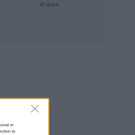
sonal or
ection to