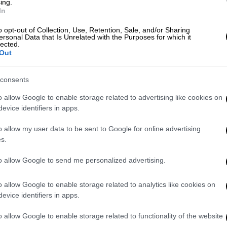
ing.
τι θα του καταθέσουν επίδομα
In
o opt-out of Collection, Use, Retention, Sale, and/or Sharing
ersonal Data that Is Unrelated with the Purposes for which it
lected.
ται και πότε καταβάλλεται
Out
consents
o allow Google to enable storage related to advertising like cookies on
τι η
πλατφόρμα
θα παραμείνει ανοιχτή κα θα
evice identifiers in apps.
εις
των υφιστάμενων μέχρι και τη Δευτέρα
υμα.
o allow my user data to be sent to Google for online advertising
s.
ύ
θα μπορούν να υποβάλουν την αίτησή
.gr/ ή https://opeka.gr/ και με τη χρήση
to allow Google to send me personalized advertising.
ης στο
Taxisnet
.
o allow Google to enable storage related to analytics like cookies on
ί
βάσει των εξαρτώμενων τέκνων
που θα
evice identifiers in apps.
5 και του συνολικού οικογενειακού
o allow Google to enable storage related to functionality of the website
ν το φορολογικό έτος 2024.