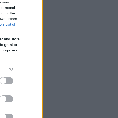
ou may
 personal
out of the
 downstream
B’s List of
er and store
to grant or
ed purposes