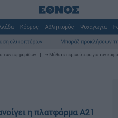
λλάδα
Κόσμος
Αθλητισμός
Ψυχαγωγία
Fo
ικοπτέρων
Μπαράζ προκλήσεων της Άγκυρας
δα των εφημερίδων
|
➔ Μάθετε περισσότερα για τον καιρό
ανοίγει η πλατφόρμα Α21