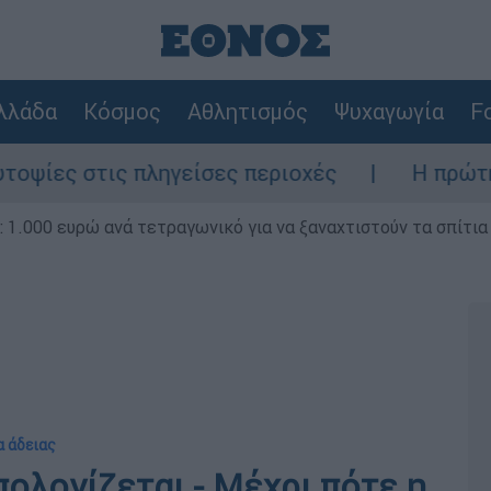
λλάδα
Κόσμος
Αθλητισμός
Ψυχαγωγία
Fo
ες στις πληγείσες περιοχές
Η πρώτη δήλ
1.000 ευρώ ανά τετραγωνικό για να ξαναχτιστούν τα σπίτια
α άδειας
ολογίζεται - Μέχρι πότε η