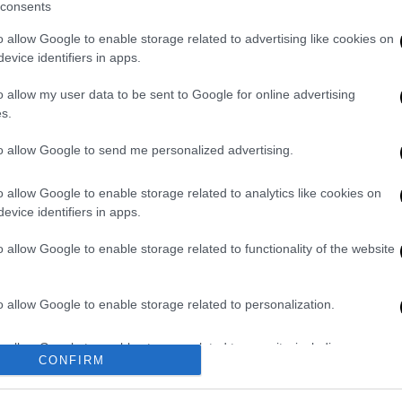
ομοθεσία,
υπολογίζεται με βάση τον χρόνο
consents
ετήσιας άδειας απαγορεύεται η απόλυση του
o allow Google to enable storage related to advertising like cookies on
evice identifiers in apps.
νολο των πράγματι καταβαλλόμενων
o allow my user data to be sent to Google for online advertising
ιας.
s.
χές 15 ημερών
για αυτούς που αμείβονται με
to allow Google to send me personalized advertising.
ούς που αμείβονται με ημερομίσθιο ή κατά
με άλλο τρόπο.
o allow Google to enable storage related to analytics like cookies on
evice identifiers in apps.
ισό μηνιαίο μισθό αν αμείβεται με μισθό και
o allow Google to enable storage related to functionality of the website
ομίσθιο.
ίτε εξ ολοκλήρου κατά την άδεια, είτε
o allow Google to enable storage related to personalization.
o allow Google to enable storage related to security, including
 χορηγεί την άδεια που ζήτησε ο
CONFIRM
cation functionality and fraud prevention, and other user protection.
τις αποδοχές του χρόνου αδείας
με