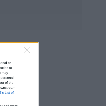
sonal or
ection to
ou may
 personal
out of the
 downstream
B’s List of
er and store