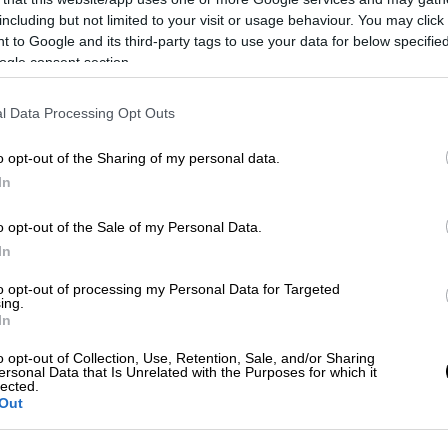
including but not limited to your visit or usage behaviour. You may click 
 to Google and its third-party tags to use your data for below specifi
ogle consent section.
l Data Processing Opt Outs
o opt-out of the Sharing of my personal data.
In
 το ΕΘΝΟΣ στη Google
o opt-out of the Sale of my Personal Data.
In
δομα αδείας
στους εργαζόμενους και τις
to opt-out of processing my Personal Data for Targeted
ing.
, πριν την έναρξη της καλοκαιρινής άδειας.
In
ολοκλήρου κατά την άδεια, είτε τμηματικά
o opt-out of Collection, Use, Retention, Sale, and/or Sharing
ersonal Data that Is Unrelated with the Purposes for which it
lected.
μα άδειας
Out