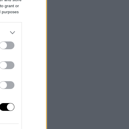
to grant or
ed purposes