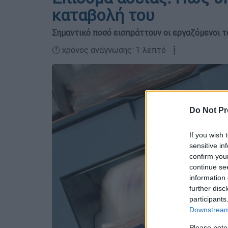
καταβολή του
Σημαντικό ποσό εισπράττουν οι εργαζόμενοι τ
🕛 χρόνος ανάγνωσης: 1 λεπτό ┋
Do Not Pr
If you wish 
sensitive in
confirm you
continue se
information 
further disc
participants
Downstream 
Please note