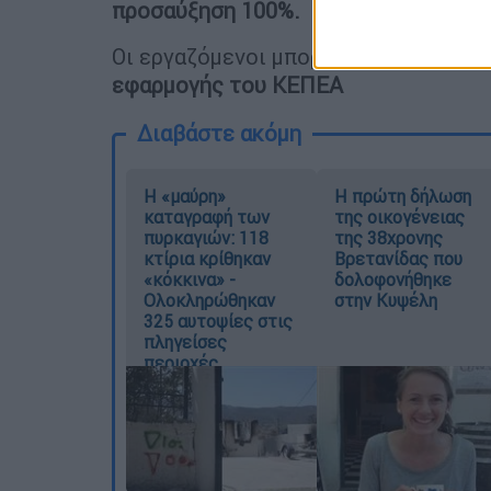
προσαύξηση 100%.
Οι εργαζόμενοι μπορούν να υπολογί
εφαρμογής του ΚΕΠΕΑ
Διαβάστε ακόμη
Η «μαύρη»
Η πρώτη δήλωση
καταγραφή των
της οικογένειας
πυρκαγιών: 118
της 38χρονης
κτίρια κρίθηκαν
Βρετανίδας που
«κόκκινα» -
δολοφονήθηκε
Ολοκληρώθηκαν
στην Κυψέλη
325 αυτοψίες στις
πληγείσες
περιοχές