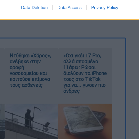
Data Deletion
Data Access
Privacy Policy
σουν το ποσό που δικαιούνται μέσω
on
line
Ντύθηκε «Χάρος»,
«Όχι γκέι 17 Pro,
ανέβηκε στην
αλλά σπασμένο
οροφή
11άρι»: Ρώσοι
νοσοκομείου και
διαλύουν τα iPhone
κοιτούσε επίμονα
τους στο TikTok
τους ασθενείς
για να... γίνουν πιο
άνδρες