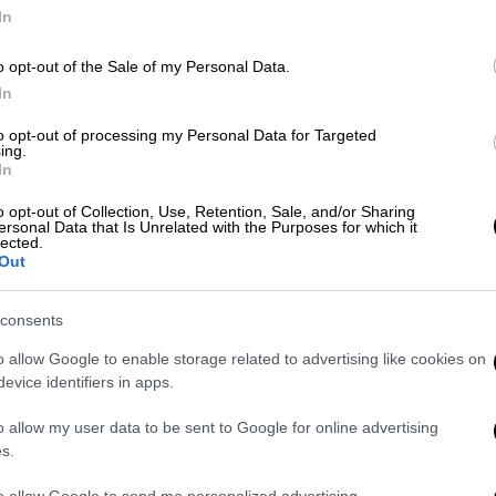
ε τις δηλώσεις - Όλες οι αλλαγές
In
o opt-out of the Sale of my Personal Data.
In
ύθμιση, καθιερώνεται εθνικό ανώτατο όριο
to opt-out of processing my Personal Data for Targeted
ια αναλήψεις που
πραγματοποιούνται από
ing.
In
o opt-out of Collection, Use, Retention, Sale, and/or Sharing
ersonal Data that Is Unrelated with the Purposes for which it
lected.
Out
consents
o allow Google to enable storage related to advertising like cookies on
evice identifiers in apps.
o allow my user data to be sent to Google for online advertising
s.
video