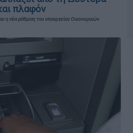
 και πλαφόν
ου η νέα ρύθμιση του υπουργείου Οικονομικών