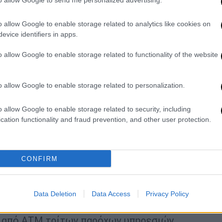
to allow Google to send me personalized advertising.
o allow Google to enable storage related to analytics like cookies on
evice identifiers in apps.
o allow Google to enable storage related to functionality of the website
o allow Google to enable storage related to personalization.
ναλήψεις από τα ΑΤΜ
o allow Google to enable storage related to security, including
cation functionality and fraud prevention, and other user protection.
ου κατέθεσε το ΥΠΟΙΚ προβλέπει:
ήψεις μετρητών μεταξύ όλων των
διατραπεζικό σύστημα ΔΙΑΣ
CONFIRM
ς παρόχους όταν υπάρχει άμεση ή έμμεση
α του πελάτη
ίτους παρόχους
σε δημοτικές κοινότητες
Data Deletion
Data Access
Privacy Policy
ς από ΑΤΜ τρίτων παρόχων υπηρεσιών