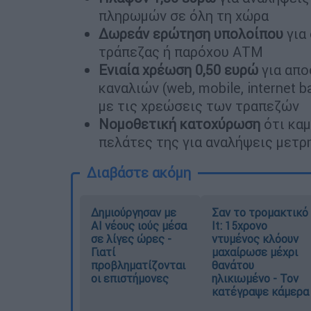
πληρωμών σε όλη τη χώρα
Δωρεάν ερώτηση υπολοίπου
για
τράπεζας ή παρόχου ΑΤΜ
Ενιαία χρέωση 0,50 ευρώ
για απ
καναλιών (web, mobile, internet 
με τις χρεώσεις των τραπεζών
Νομοθετική κατοχύρωση
ότι καμ
πελάτες της για αναλήψεις μετ
Διαβάστε ακόμη
Δημιούργησαν με
Σαν το τρομακτικό
AI νέους ιούς μέσα
It: 15χρονο
σε λίγες ώρες -
ντυμένος κλόουν
Γιατί
μαχαίρωσε μέχρι
προβληματίζονται
θανάτου
οι επιστήμονες
ηλικιωμένο - Τον
κατέγραψε κάμερα