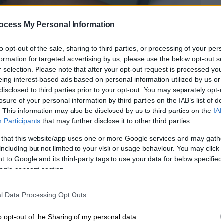
ocess My Personal Information
to opt-out of the sale, sharing to third parties, or processing of your per
formation for targeted advertising by us, please use the below opt-out s
r selection. Please note that after your opt-out request is processed y
eing interest-based ads based on personal information utilized by us or
disclosed to third parties prior to your opt-out. You may separately opt-
losure of your personal information by third parties on the IAB’s list of
. This information may also be disclosed by us to third parties on the
IA
 το ΕΘΝΟΣ στη Google
Participants
that may further disclose it to other third parties.
11 Αυγούστου η νέα ρύθμιση του
υπουργείου
 that this website/app uses one or more Google services and may gath
including but not limited to your visit or usage behaviour. You may click 
 καταργούνται οι χρεώσεις για
αναλήψεις
 to Google and its third-party tags to use your data for below specifi
απεζών
.
ogle consent section.
l Data Processing Opt Outs
o opt-out of the Sharing of my personal data.