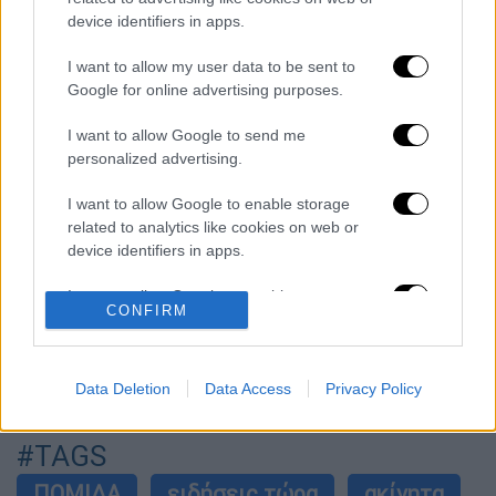
σημαίνει η νίκη του Αμπντούλ Ελ-Σαγέντ
device identifiers in apps.
για τους Δημοκρατικούς
I want to allow my user data to be sent to
O στρατηγός ήταν σχιζοφρενής, εμμονικός,
Google for online advertising purposes.
πλησίαζε τα 75 όταν τον αντάμωσε η δόξα –
Εκείνος που άλλαξε την πορεία της
I want to allow Google to send me
Ιστορίας!
personalized advertising.
Πώς πνίγηκε το 4χρονο παιδί σε πισίνα
στην Πάρο: Οι γονείς ήταν στη θάλασσα, ο
I want to allow Google to enable storage
μπάρμαν έπεσε να το σώσει
related to analytics like cookies on web or
device identifiers in apps.
Εκρηκτικό κοκτέιλ ζέστης και ισχυρών
ανέμων σήμερα: Σε κατάσταση Red Code η
I want to allow Google to enable storage
Αττική και άλλες 5 περιοχές
CONFIRM
related to functionality of the website or app.
I want to allow Google to enable storage
related to personalization.
Data Deletion
Data Access
Privacy Policy
επόμενο
άρθρο
I want to allow Google to enable storage
#TAGS
related to security, including authentication
functionality and fraud prevention, and other
ΠΟΜΙΔΑ
ειδήσεις τώρα
ακίνητα