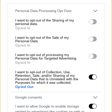
third parties.
ΑΚΙΝΗΤΑ (ΓΙΩΡΓΟΣ ΚΟΝΤΑΡΙΝΗΣ/EUROKINISSI)
Please note that this website/app uses one or more Google
Personal Data Processing Opt Outs
services and may gather and store information including but
not limited to your visit or usage behaviour. You may click to
I want to opt-out of the Sharing of my
personal data.
grant or deny consent to Google and its third-party tags to
Προσθέστε το ΕΘΝΟΣ στη Google
Opted In
use your data for below specified purposes in below Google
consent section.
I want to opt-out of the Sale of my
Τη δημιουργία ψηφιακής πλατφόρμας
Personal Data.
Opted In
στέγασης φοιτητών σε ιδιωτικές κατοικίες,
είτε στο portal του κάθε Πανεπιστημίου,
I want to opt-out of processing my
Personal Data for Targeted Advertising.
είτε κεντρικά στο Gov.gr, στα πλαίσια του
Opted In
προγράμματος για τη φοιτητική στέγη,
ζήτησε η
ΠΟΜΙΔΑ
από την Υπουργό Παιδείας
I want to opt-out of Collection, Use,
Retention, Sale, and/or Sharing of my
και Θρησκευμάτων κα Σοφία Ζαχαράκη.
Personal Data that Is Unrelated with the
Purposes for which it was collected.
Opted Out
Διαβάστε περισσότερα στο
imerisia.gr
Google consents
Διαβάστε ακόμη
I want to allow Google to enable storage
Από το Μίσιγκαν στον Λευκό Οίκο: Τι
related to advertising like cookies on web or