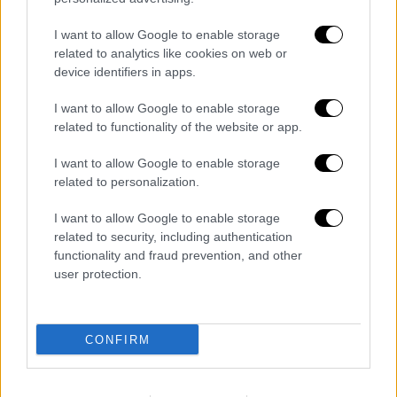
επιβεβαιώνονται.
I want to allow Google to enable storage
«Θα δοθεί η εντολή από το υπουργείο και τη
related to analytics like cookies on web or
Δευτέρα 1 Σεπτεμβρίου
θα γίνει η πληρωμή»,
device identifiers in apps.
είπε μιλώντας στην ΕΡΤ.
I want to allow Google to enable storage
Τα
χρήματα που θα πιστωθούν
στους
related to functionality of the website or app.
τραπεζικούς λογαριασμούς των δικαιούχων
I want to allow Google to enable storage
και θα είναι διαθέσιμα στο ΑΤΜ, είναι
related to personalization.
ακατάσχετα, αφορολόγητα και δεν
συμψηφίζονται με οποιοδήποτε χρέος προς
I want to allow Google to enable storage
το Δημόσιο.
related to security, including authentication
functionality and fraud prevention, and other
user protection.
Διαβάστε ακόμη
Ξεφυλλίζοντας... τέσσερις ιστορίες για τη
γνώση, τη φύση και την τεχνολογία
CONFIRM
Απίστευτη ιστορία στην Ελλάδα – Πώς μια