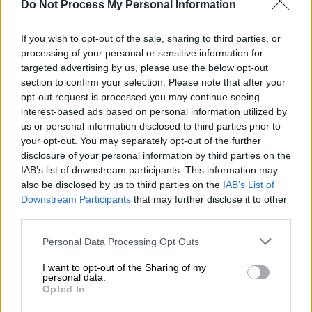
Do Not Process My Personal Information
ATM Τράπεζα (PIXABAY)
If you wish to opt-out of the sale, sharing to third parties, or
processing of your personal or sensitive information for
Προσθέστε το ΕΘΝΟΣ στη Google
targeted advertising by us, please use the below opt-out
section to confirm your selection. Please note that after your
opt-out request is processed you may continue seeing
Η
ώρα για την πληρωμή του
επιδόματος
100
interest-based ads based on personal information utilized by
ευρώ
έφτασε. Οι
80.000
δικαιούχοι
us or personal information disclosed to third parties prior to
εργαζόμενοι
του ιδιωτικού τομέα που
your opt-out. You may separately opt-out of the further
ολοκλήρωσαν το σεμινάριο σε θέματα
disclosure of your personal information by third parties on the
IAB’s list of downstream participants. This information may
διαφορετικότητας και διακρίσεων στην
also be disclosed by us to third parties on the
IAB’s List of
εργασία και πέρασαν το τεστ αξιολόγησης θα
Downstream Participants
that may further disclose it to other
λάβουν το επίδομα.
third parties.
Please note that this website/app uses one or more Google
Personal Data Processing Opt Outs
ΔΙΑΒΑΣΤΕ ΕΠΙΣΗΣ
services and may gather and store information including but
not limited to your visit or usage behaviour. You may click to
I want to opt-out of the Sharing of my
personal data.
Οικονομία
|
25.08.2025 08:40
grant or deny consent to Google and its third-party tags to
Opted In
use your data for below specified purposes in below Google
Νέα μέτρα στο τραπέζι: Προς
consent section.