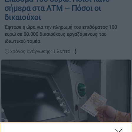
σήμερα στα ΑΤΜ – Πόσοι οι
δικαιούχοι
Έφτασε η ώρα για την πληρωμή του επιδόματος 100
ευρώ σε 80.000 δικαιούχους εργαζόμενους του
ιδιωτικού τομέα
🕛 χρόνος ανάγνωσης: 1 λεπτό ┋