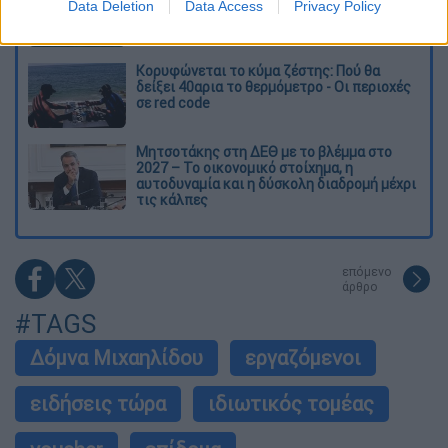
μπάλα ταξίδεψε στη θάλασσα 80 μίλια για
Data Deletion
Data Access
Privacy Policy
να κρατήσει ζωντανό έναν 30χρονο!
Κορυφώνεται το κύμα ζέστης: Πού θα
δείξει 40αρια το θερμόμετρο - Οι περιοχές
σε red code
Μητσοτάκης στη ΔΕΘ με το βλέμμα στο
2027 – Το οικονομικό στοίχημα, η
αυτοδυναμία και η δύσκολη διαδρομή μέχρι
τις κάλπες
επόμενο
άρθρο
#TAGS
Δόμνα Μιχαηλίδου
εργαζόμενοι
ειδήσεις τώρα
ιδιωτικός τομέας