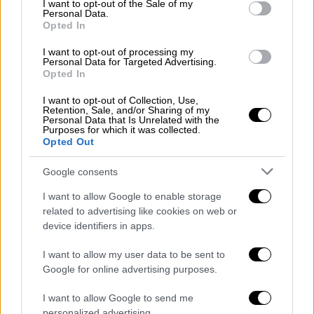
κατάργηση η προσωπική διαφορά –
I want to opt-out of the Sale of my
Personal Data.
Αυξάνονται οι δικαιούχοι για το
Opted In
επίδομα 250 ευρώ
I want to opt-out of processing my
Personal Data for Targeted Advertising.
Opted In
Οικονομία
|
29.08.2025 14:00
Επίδομα 100 ευρώ: Πότε πιστώνεται
I want to opt-out of Collection, Use,
Retention, Sale, and/or Sharing of my
στους λογαριασμούς των δικαιούχων
Personal Data that Is Unrelated with the
Purposes for which it was collected.
– Τι ισχύει
Opted Out
Google consents
I want to allow Google to enable storage
Η υπουργός Κοινωνικής Συνοχής και
related to advertising like cookies on web or
Οικογένειας, Δόμνα Μιχαηλίδου, ανακοίνωσε
device identifiers in apps.
επίσημα πως η
πληρωμή του επιδόματος
θα
I want to allow my user data to be sent to
γίνει σήμερα Δευτέρα, 1 Σεπτεμβρίου, με τα
Google for online advertising purposes.
σενάρια που ήθελαν το επίδομα
να δίνεται
λίγο πριν από τη ΔΕΘ 2025 να
I want to allow Google to send me
personalized advertising.