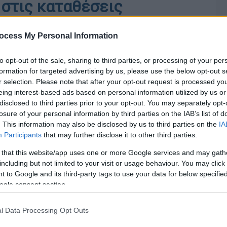
 στις καταθέσεις
απέζης της Ελλάδος το μέσο σταθμισμένο επιτόκιο
στο 0,34%
ocess My Personal Information
to opt-out of the sale, sharing to third parties, or processing of your per
formation for targeted advertising by us, please use the below opt-out s
r selection. Please note that after your opt-out request is processed y
eing interest-based ads based on personal information utilized by us or
disclosed to third parties prior to your opt-out. You may separately opt-
losure of your personal information by third parties on the IAB’s list of
. This information may also be disclosed by us to third parties on the
IA
Participants
that may further disclose it to other third parties.
 that this website/app uses one or more Google services and may gath
including but not limited to your visit or usage behaviour. You may click 
 to Google and its third-party tags to use your data for below specifi
ogle consent section.
l Data Processing Opt Outs