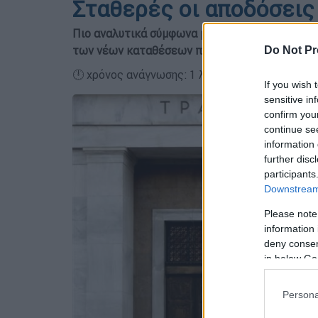
Σταθερές οι αποδόσεις
Πιο αναλυτικά σύμφωνα με τα στοιχεία της Τρ
των νέων καταθέσεων παρέμεινε αμετάβλητο 
Do Not Pr
🕛 χρόνος ανάγνωσης: 1 λεπτό ┋
If you wish 
sensitive in
confirm you
continue se
information 
further disc
participants
Downstream 
Please note
information 
deny consent
in below Go
Persona