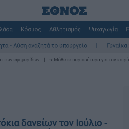
λάδα
Κόσμος
Αθλητισμός
Ψυχαγωγία
F
 Λύση αναζητά το υπουργείο
Γυναίκα χωρί
δα των εφημερίδων
|
➔ Μάθετε περισσότερα για τον καιρό
όκια δανείων τον Ιούλιο -