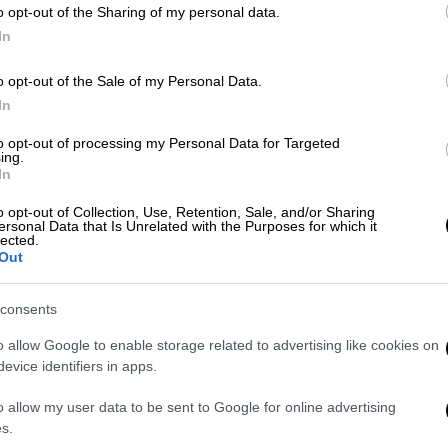
o opt-out of the Sharing of my personal data.
In
o opt-out of the Sale of my Personal Data.
In
to opt-out of processing my Personal Data for Targeted
ing.
In
o opt-out of Collection, Use, Retention, Sale, and/or Sharing
ersonal Data that Is Unrelated with the Purposes for which it
 το ΕΘΝΟΣ στη Google
lected.
Out
σεων προχώρησαν οι
τράπεζες
τον Ιούλιο,
consents
επιτόκια
καταθέσεων
, με αποτέλεσμα να
ιο.
o allow Google to enable storage related to advertising like cookies on
evice identifiers in apps.
ία της Τραπέζης της Ελλάδος το μέσο
αθέσεων παρέμεινε αμετάβλητο στο 0,34%,
o allow my user data to be sent to Google for online advertising
s.
ν δανείων μειώθηκε στο 4,49%. Το