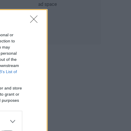
sonal or
ection to
ou may
 personal
out of the
 downstream
B’s List of
er and store
to grant or
ed purposes