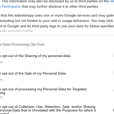
. This information may also be disclosed by us to third parties on the
IA
Participants
that may further disclose it to other third parties.
 that this website/app uses one or more Google services and may gath
ΔΥΣΕΙΣ
including but not limited to your visit or usage behaviour. You may click 
 to Google and its third-party tags to use your data for below specifi
η
ogle consent section.
l Data Processing Opt Outs
o opt-out of the Sharing of my personal data.
In
ι προκλήσεις
κονομίας. Είναι βιώσιμη η ανάπτυξη της
o opt-out of the Sale of my Personal Data.
In
 την μια κρίση στην άλλη; Ο υπουργός
 ανοίγει το συνέδριο της «Ημερησίας»
to opt-out of processing my Personal Data for Targeted
ing.
 Εθνικής Οικονομίας και Οικονομικών
In
o opt-out of Collection, Use, Retention, Sale, and/or Sharing
ersonal Data that Is Unrelated with the Purposes for which it
lected.