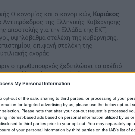
ικής Οικονομίας και οικονομικών,
Κυριάκος
 ο Αντιπρόεδρος της Ελληνικής Κυβέρνησης
της αποστολής για την Ελλάδα της ΕΚΤ,
ργοί, υψηλόβαθμα στελέχη της κυβέρνησης,
επιστημίου, επιφανή στελέχη της
αυτιλιακής αγοράς.
πριν ο πρωθυπουργός ξεδιπλώσει το σχέδιό
ριο της «Η» ανοίγει τον φάκελο της
ζήτηση και σκέψη.
ocess My Personal Information
υ συνεδρίου
to opt-out of the sale, sharing to third parties, or processing of your per
formation for targeted advertising by us, please use the below opt-out s
r selection. Please note that after your opt-out request is processed y
eing interest-based ads based on personal information utilized by us or
disclosed to third parties prior to your opt-out. You may separately opt-
losure of your personal information by third parties on the IAB’s list of