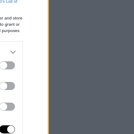
B’s List of
er and store
to grant or
ed purposes