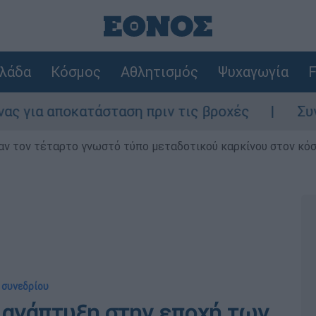
λάδα
Κόσμος
Αθλητισμός
Ψυχαγωγία
F
οκατάσταση πριν τις βροχές
Συναγερμός σ
ν τον τέταρτο γνωστό τύπο μεταδοτικού καρκίνου στον κό
 συνεδρίου
 ανάπτυξη στην εποχή των