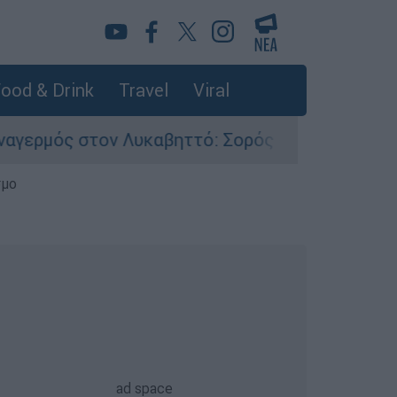
ood & Drink
Travel
Viral
τον Λυκαβηττό: Σορός σε προχωρημένη σήψη εν
σμο