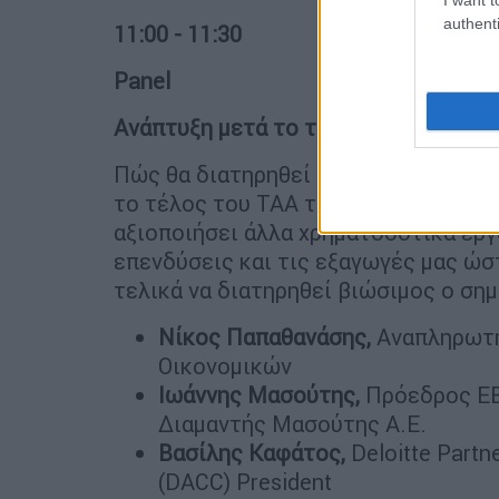
authenti
11:00 - 11:30
Panel
Ανάπτυξη μετά το τέλος του Ταμείου
Πώς θα διατηρηθεί ψηλά ο ρυθμός αν
το τέλος του ΤΑΑ το καλοκαίρι του 
αξιοποιήσει άλλα χρηματοδοτικά εργ
επενδύσεις και τις εξαγωγές μας ώστ
τελικά να διατηρηθεί βιώσιμος ο ση
Νίκος Παπαθανάσης,
Αναπληρωτή
Οικονομικών
Ιωάννης Μασούτης,
Πρόεδρος ΕΒ
Διαμαντής Μασούτης Α.Ε.
Βασίλης Καφάτος,
Deloitte Partn
(DACC) President