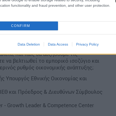
cation functionality and fraud prevention, and other user protection.
CONFIRM
 Ανάκαμψης και Ανθεκτικότητας (ΤΑΑ)
άπτυξης της ελληνικής οικονομίας και μετά
Data Deletion
Data Access
Privacy Policy
2026; Μπορεί η Ελλάδα και πώς να
αλεία; Και πώς θα αυξήσουμε τις
ε να βελτιωθεί το εμπορικό ισοζύγιο και
μερινός ρυθμός οικονομικής ανάπτυξης;
ς Υπουργός Εθνικής Οικονομίας και
ΕΘ και Πρόεδρος & Διευθύνων Σύμβουλος
er - Growth Leader & Competence Center