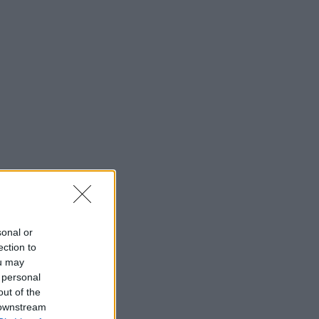
sonal or
ection to
ou may
 personal
out of the
 downstream