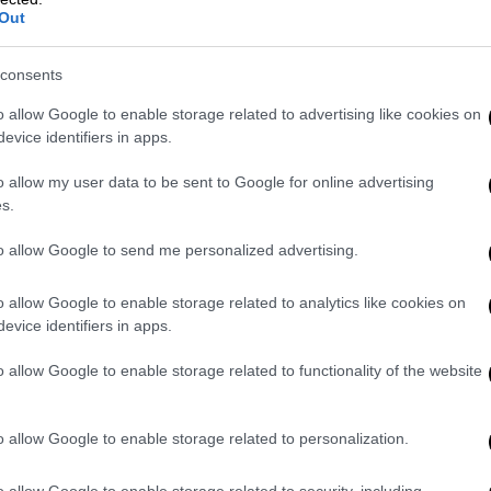
Out
consents
o allow Google to enable storage related to advertising like cookies on
evice identifiers in apps.
o allow my user data to be sent to Google for online advertising
s.
to allow Google to send me personalized advertising.
o allow Google to enable storage related to analytics like cookies on
evice identifiers in apps.
o allow Google to enable storage related to functionality of the website
ική και βιώσιμη ανάπτυξη την επόμενη
o allow Google to enable storage related to personalization.
 της Ομάδας της Ευρωπαϊκής Κεντρικής
o allow Google to enable storage related to security, including