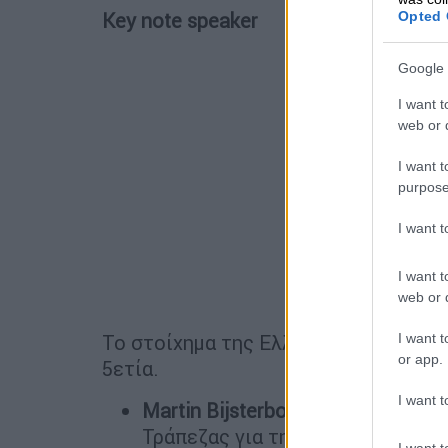
Opted 
Key
note
speaker
Google 
I want t
web or d
I want t
purpose
I want 
I want t
web or d
I want t
Το στοίχημα της Ελλάδας για ανθεκτ
or app.
5ετία.
I want t
Martin
Bijsterbosch
, Επικεφαλής
Τράπεζας για την Ελλάδα
I want t