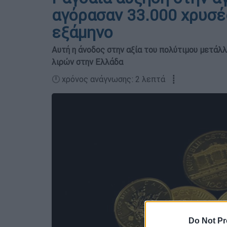
αγόρασαν 33.000 χρυσέ
εξάμηνο
Αυτή η άνοδος στην αξία του πολύτιμου μετάλλ
λιρών στην Ελλάδα
🕛 χρόνος ανάγνωσης: 2 λεπτά ┋
Do Not Pr