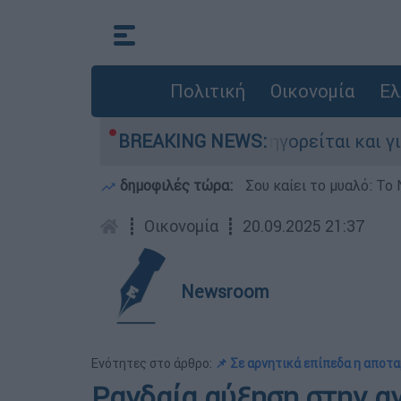
Πολιτική
Οικονομία
Ελ
νίες στην Ελλάδα - Κατηγορείται και για την 
BREAKING NEWS:
δημοφιλές τώρα:
Σου καίει το μυαλό: Το 
┋
Οικονομία
┋
20.09.2025 21:37
Newsroom
Ενότητες στο άρθρο:
📌 Σε αρνητικά επίπεδα η αποτ
Ραγδαία αύξηση στην α