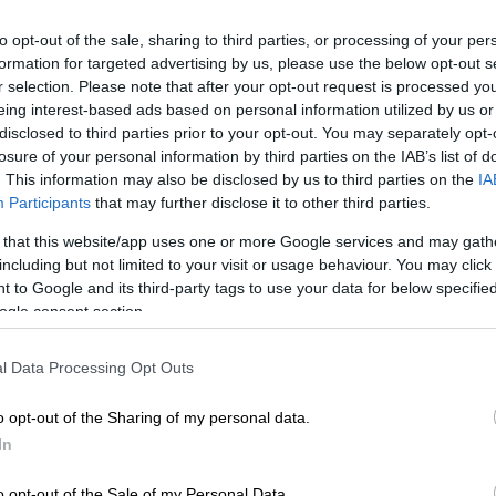
to opt-out of the sale, sharing to third parties, or processing of your per
formation for targeted advertising by us, please use the below opt-out s
r selection. Please note that after your opt-out request is processed y
eing interest-based ads based on personal information utilized by us or
disclosed to third parties prior to your opt-out. You may separately opt-
losure of your personal information by third parties on the IAB’s list of
. This information may also be disclosed by us to third parties on the
IA
Participants
that may further disclose it to other third parties.
 that this website/app uses one or more Google services and may gath
including but not limited to your visit or usage behaviour. You may click 
 to Google and its third-party tags to use your data for below specifi
ogle consent section.
 το ΕΘΝΟΣ στη Google
l Data Processing Opt Outs
φανή επίπεδα, έχοντας φτάσει τα
3,70
ίτη. Αυτή η άνοδος στην αξία του
o opt-out of the Sharing of my personal data.
40%
από την αρχή του έτους, έχει ενισχύσει
In
ών στην Ελλάδα.
o opt-out of the Sale of my Personal Data.