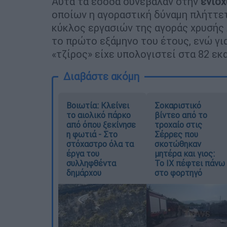
Αυτά τα έσοδα συνέβαλαν στην
ενίσχ
οποίων η αγοραστική δύναμη πλήττετ
κύκλος εργασιών της αγοράς χρυσής 
το πρώτο εξάμηνο του έτους, ενώ γι
«τζίρος» είχε υπολογιστεί στα 82 εκ
Διαβάστε ακόμη
Βοιωτία: Κλείνει
Σοκαριστικό
το αιολικό πάρκο
βίντεο από το
από όπου ξεκίνησε
τροχαίο στις
η φωτιά - Στο
Σέρρες που
στόχαστρο όλα τα
σκοτώθηκαν
έργα του
μητέρα και γιος:
συλληφθέντα
Το ΙΧ πέφτει πάνω
δημάρχου
στο φορτηγό