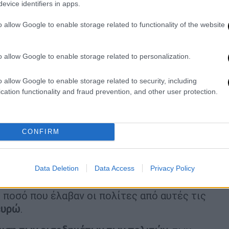
evice identifiers in apps.
o allow Google to enable storage related to functionality of the website
 αγορά του χρυσού
ωθεί τους πολίτες στην
ς το ράλι των τιμών αποτελεί μια
ουν χρήματα τα ελληνικά νοικοκυριά που
o allow Google to enable storage related to personalization.
ς.
o allow Google to enable storage related to security, including
ταμίευση των νοικοκυριών
cation functionality and fraud prevention, and other user protection.
σκεται σε
αρνητικά επίπεδα από το
ς
, υποδηλώνοντας ότι οι Έλληνες
CONFIRM
ους, συμπεριλαμβανομένων των
χρυσών
για να
καλύψουν τις ανάγκες τους
.
υνίου της φετινής χρονιάς, οι τράπεζες
Data Deletion
Data Access
Privacy Policy
ς από ιδιώτες. Με τη μέση τιμή αγοράς να
 ποσό που έλαβαν οι πολίτες από αυτές τις
ευρώ
.