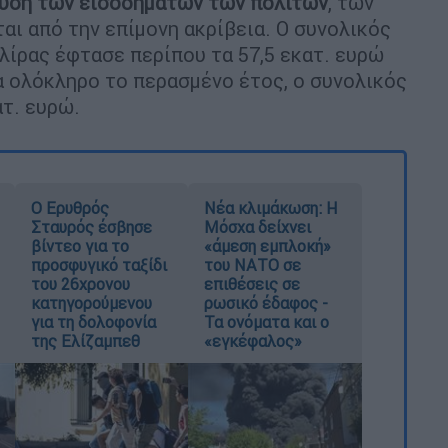
υση των εισοδημάτων των πολιτών
, των
αι από την επίμονη ακρίβεια. Ο συνολικός
λίρας έφτασε περίπου τα 57,5 εκατ. ευρώ
α ολόκληρο το περασμένο έτος, ο συνολικός
ατ. ευρώ.
Ο Ερυθρός
Νέα κλιμάκωση: Η
Σταυρός έσβησε
Μόσχα δείχνει
βίντεο για το
«άμεση εμπλοκή»
προσφυγικό ταξίδι
του ΝΑΤΟ σε
του 26χρονου
επιθέσεις σε
κατηγορούμενου
ρωσικό έδαφος -
για τη δολοφονία
Τα ονόματα και ο
της Ελίζαμπεθ
«εγκέφαλος»