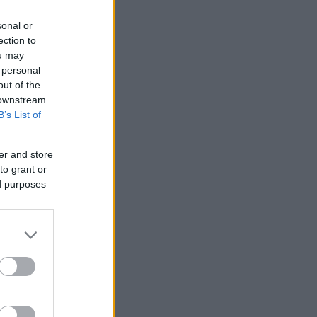
sonal or
ection to
ou may
 personal
out of the
 downstream
B’s List of
er and store
to grant or
ed purposes