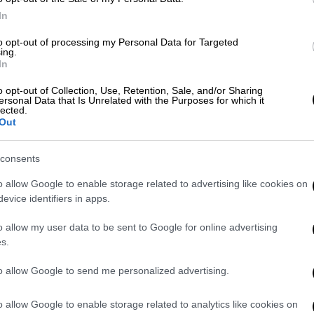
δας «ΤΑ ΝΕΑ», οι
Έλληνες αγόρασαν 33.000
In
025, με τη συνολική δαπάνη να ανέρχεται
to opt-out of processing my Personal Data for Targeted
ησης προς τους πολίτες από την Τράπεζα
ing.
ώς ήταν 745 ευρώ, ενώ σήμερα η τιμή τους
In
υ αντιστοιχεί περίπου σε έναν κατώτατο
o opt-out of Collection, Use, Retention, Sale, and/or Sharing
ersonal Data that Is Unrelated with the Purposes for which it
lected.
Out
consents
o allow Google to enable storage related to advertising like cookies on
4ης φρεγάτας Belharra - Κατατέθηκε
evice identifiers in apps.
o allow my user data to be sent to Google for online advertising
s.
η για την εξαγορά - Περιορισμένο
to allow Google to send me personalized advertising.
ολίτες
o allow Google to enable storage related to analytics like cookies on