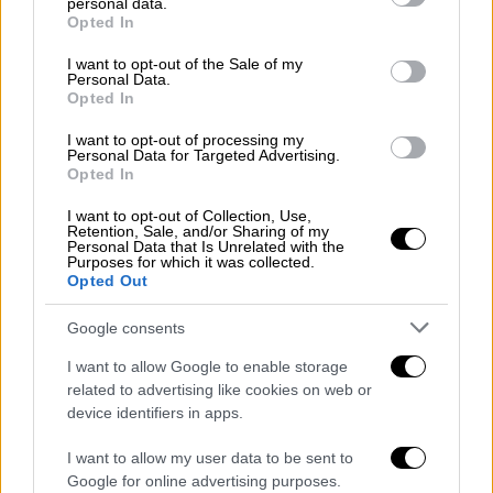
personal data.
ολοκληρώνονται το Κτηµατολόγιο και ο
grant or deny consent to Google and its third-party tags to
Opted In
use your data for below specified purposes in below Google
Εθνικός Χωρικός σχεδιασµός. Ακόµη,
consent section.
I want to opt-out of the Sale of my
υλοποιούνται µεταρρυθµίσεις για την
Personal Data.
επιτάχυνση της ∆ικαιοσύνης, µε στόχο
Opted In
τη «δίκη χωρίς χαρτί» έως το 2021.
I want to opt-out of processing my
Σηµειώνεται ότι αναµορφώθηκε το
Personal Data for Targeted Advertising.
Opted In
Εταιρικό Δίκαιο
της χώρας έπειτα από
98 χρόνια (για τις
ΑΕ
), ενώ αναπτύσσεται
I want to opt-out of Collection, Use,
Retention, Sale, and/or Sharing of my
µια πολιτική κινήτρων για την
Personal Data that Is Unrelated with the
Purposes for which it was collected.
εγκατάσταση σε επιχειρηµατικά πάρκα.
Opted Out
Υποδοµές και δίκτυα: Τίθεται σε
εφαρµογή το
Εθνικό Σχέδιο για την
Google consents
Ενέργεια και το Κλίµα
, µε στόχο οι
ΑΠΕ
I want to allow Google to enable storage
να καλύπτουν το 32% της κατανάλωσης
related to advertising like cookies on web or
ενέργειας έως 2030. Η Ελλάδα
device identifiers in apps.
µετατρέπεται σε ενεργειακό κόµβο µε
I want to allow my user data to be sent to
την ολοκλήρωση διεθνών αγωγών
Google for online advertising purposes.