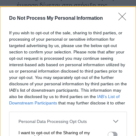
έµφαση δίνεται στη στήριξη της
καινοτοµίας και της αξιοποίησης του
Do Not Process My Personal Information
επιστηµονικού κεφαλαίου της χώρας, µε
στόχο να µπει ένα τέλος στο brain drain.
If you wish to opt-out of the sale, sharing to third parties, or
Ειδικότερα, δηµιουργούνται 10.000
processing of your personal or sensitive information for
ποιοτικές θέσεις εργασίας για νέους
targeted advertising by us, please use the below opt-out
ερευνητές µέσω του
ΕΛΙΔΕΚ
και
section to confirm your selection. Please note that after your
opt-out request is processed you may continue seeing
ερευνητικών προγραµµάτων έως το
interest-based ads based on personal information utilized by
2021. Συνολικότερα, το 2020 αναµένεται
us or personal information disclosed to third parties prior to
να έχουν διπλασιαστεί οι επενδύσεις σε
your opt-out. You may separately opt-out of the further
Ερευνα και Ανάπτυξη από τον ιδιωτικό
disclosure of your personal information by third parties on the
IAB’s list of downstream participants. This information may
και δηµόσιο τοµέα συγκριτικά µε το
also be disclosed by us to third parties on the
IAB’s List of
2011.
Downstream Participants
that may further disclose it to other
Επιχειρηµατικό περιβάλλον: Εντός του
third parties.
2020 ψηφιοποιούνται οι διαδικασίες
Please note that this website/app uses one or more Google
Personal Data Processing Opt Outs
σύστασης και αδειοδότησης
services and may gather and store information including but
επιχείρησης, ενώ µέχρι το 2021
not limited to your visit or usage behaviour. You may click to
I want to opt-out of the Sharing of my