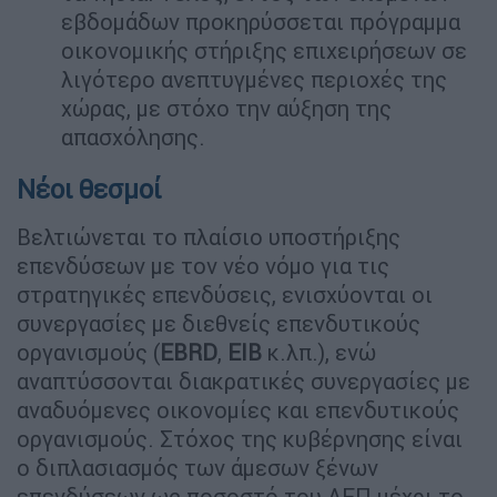
εβδοµάδων προκηρύσσεται πρόγραµµα
οικονοµικής στήριξης επιχειρήσεων σε
λιγότερο ανεπτυγµένες περιοχές της
χώρας, µε στόχο την αύξηση της
απασχόλησης.
Νέοι θεσμοί
Βελτιώνεται το πλαίσιο υποστήριξης
επενδύσεων µε τον νέο νόµο για τις
στρατηγικές επενδύσεις, ενισχύονται οι
συνεργασίες µε διεθνείς επενδυτικούς
οργανισµούς (
EBRD
,
EIB
κ.λπ.), ενώ
αναπτύσσονται διακρατικές συνεργασίες µε
αναδυόµενες οικονοµίες και επενδυτικούς
οργανισµούς. Στόχος της κυβέρνησης είναι
ο διπλασιασµός των άµεσων ξένων
επενδύσεων ως ποσοστό του ΑΕΠ µέχρι το