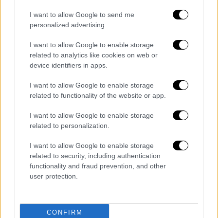
φυσικού αερίου, αναπτύσσεται ταχύτατα
το δίκτυο φυσικού αερίου στην Ελλάδα
I want to allow Google to send me
personalized advertising.
και διασυνδέονται τα νησιά µε το
ηπειρωτικό σύστηµα ενέργειας.
I want to allow Google to enable storage
Υλοποιούνται σηµαντικά έργα για τον
related to analytics like cookies on web or
ψηφιακό µετασχηµατισµό της
device identifiers in apps.
οικονοµίας (
Ultra-fast broadband και
I want to allow Google to enable storage
ΣΥΖΕΥΞΙΣ ΙΙ
), καλύπτοντας το χάσµα από
related to functionality of the website or app.
τις υπόλοιπες χώρες της Ενωσης. Εως
το 2023 περίπου 2,5 εκατοµµύρια
I want to allow Google to enable storage
related to personalization.
πολίτες θα έχουν πρόσβαση σε
υπερυψηλές ταχύτητες τουλάχιστον 100
I want to allow Google to enable storage
Mbps.
related to security, including authentication
Βιώσιµη ανάπτυξη: Μέχρι το 2020
functionality and fraud prevention, and other
user protection.
εισάγονται οι πρώτες 10 πράσινες
δηµόσιες συµβάσεις, ενώ
ολοκληρώνονται τα περιφερειακά
CONFIRM
σχέδια προσαρµογής στην κλιµατική