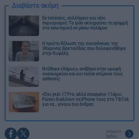
Διαβάστε ακόμη
Εκτελέσεις, συλλήψεις και νέοι
περιορισμοί: Το Ιράν σκληραίνει τη γραμμή
στο εσωτερικό εν μέσω πολέμου
Η πρώτη δήλωση της οικογένειας της
38χρονης Βρετανίδας που δολοφονήθηκε
στην Κυψέλη
Ντύθηκε «Χάρος», ανέβηκε στην οροφή
νοσοκομείου και κοιτούσε επίμονα τους
ασθενείς
«Όχι γκέι 17 Pro, αλλά σπασμένο 11άρι»:
Ρώσοι διαλύουν τα iPhone τους στο TikTok
για να... γίνουν πιο άνδρες
επόμενο
άρθρο