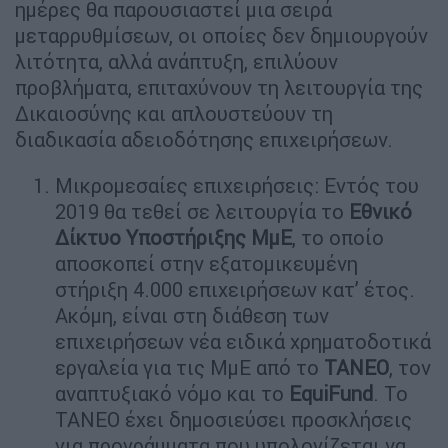
ηµέρες θα παρουσιαστεί µια σειρά
µεταρρυθµίσεων, οι οποίες δεν δηµιουργούν
λιτότητα, αλλά ανάπτυξη, επιλύουν
προβλήµατα, επιταχύνουν τη λειτουργία της
Δικαιοσύνης και απλουστεύουν τη
διαδικασία αδειοδότησης επιχειρήσεων.
Μικροµεσαίες επιχειρήσεις: Εντός του
2019 θα τεθεί σε λειτουργία το
Εθνικό
Δίκτυο Υποστήριξης ΜµΕ
, το οποίο
αποσκοπεί στην εξατοµικευµένη
στήριξη 4.000 επιχειρήσεων κατ’ έτος.
Ακόµη, είναι στη διάθεση των
επιχειρήσεων νέα ειδικά χρηµατοδοτικά
εργαλεία για τις ΜµΕ από το
ΤΑΝΕΟ
, τον
αναπτυξιακό νόµο και το
EquiFund
. Το
ΤΑΝΕΟ έχει δηµοσιεύσει προσκλήσεις
για προγράµµατα που υπολογίζεται να