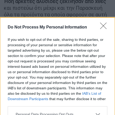
Ήδη αρκετές αλυσίδες ξεκίνησαν από χθες
και πιστεύω ότι μέχρι και την Παρασκευή
όλα τα προϊόντα τα οποία αφορούν σε αυτή
τη λίστα που ανακοινώθηκε θα έχουν
σηματοδοτηθεί μέσα στα καταστήματα. (…)
Do Not Process My Personal Information
Λοιπόν, αυτό είναι μια δέσμευση τιμής όσων
If you wish to opt-out of the sale, sharing to third parties, or
συμμετέχουν σε αυτό, συμμετέχουν όλα τα
processing of your personal or sensitive information for
σούπερ μάρκετ, όλες οι αλυσίδες σούπερ
targeted advertising by us, please use the below opt-out
μάρκετ και κάποιοι προμηθευτές.
section to confirm your selection. Please note that after your
Συγκεκριμένα,
περίπου 70 προμηθευτές
opt-out request is processed you may continue seeing
interest-based ads based on personal information utilized by
συμμετέχουν
σε αυτό. Η δέσμευση είναι ότι
us or personal information disclosed to third parties prior to
αυτές οι τιμές θα κρατηθούν μέχρι και 31/12.
your opt-out. You may separately opt-out of the further
Από εκεί και πέρα όμως, όλοι οι
disclosure of your personal information by third parties on the
προμηθευτές ή τα σούπερ μάρκετ, εφόσον
IAB’s list of downstream participants. This information may
also be disclosed by us to third parties on the
IAB’s List of
δουν ότι οι καταναλωτές ανταποκρίνονται
Downstream Participants
that may further disclose it to other
σε αυτό, θα τις κρατήσουν όσο καιρό θέλουν.
third parties.
(…) Το είδαμε και στην περσινή
Please note that this website/app uses one or more Google
πρωτοβουλία. Ήταν πολύ μικρότερου
Personal Data Processing Opt Outs