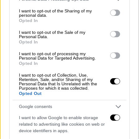
services and may gather and store information including but
μεγέθους, αλλά αρκετές τιμές μείνανε και
not limited to your visit or usage behaviour. You may click to
I want to opt-out of the Sharing of my
μετά το τέλος του περσινού χρόνου και
personal data.
grant or deny consent to Google and its third-party tags to
Opted In
υπάρχουν και τιμές που ακόμα και σήμερα
use your data for below specified purposes in below Google
consent section.
έχουν μείνει σε εκείνα τα επίπεδα. (…)»
I want to opt-out of the Sale of my
Personal Data.
Opted In
Ο ίδιος εξήγησε «
ότι κάθε προϊόν που ανήκει
σε αυτή την πρωτοβουλία
σημαίνεται με ένα
I want to opt-out of processing my
Personal Data for Targeted Advertising.
ειδικό σηματάκι
στρογγυλό
που γράφει
Opted In
πρωτοβουλία 1.000 κωδικών και θα έχει τα
I want to opt-out of Collection, Use,
χρώματα της κάθε αλυσίδας ξεχωριστά, αλλά
Retention, Sale, and/or Sharing of my
Personal Data that Is Unrelated with the
το μήνυμα και το σχήμα θα είναι κοινό και θα
Purposes for which it was collected.
είναι κατά πάσα πιθανότητα καθαρή τιμή,
Opted Out
διότι με τον νέο κώδικα δεοντολογίας,
Google consents
όπως γνωρίζετε, η επικοινωνία της μείωσης
της τιμής έχει συγκεκριμένους κανόνες και
I want to allow Google to enable storage
related to advertising like cookies on web or
για αυτό το λόγο οι περισσότερες αλυσίδες
device identifiers in apps.
επιλέγουν να έχουν την καθαρή τιμή. Αυτό