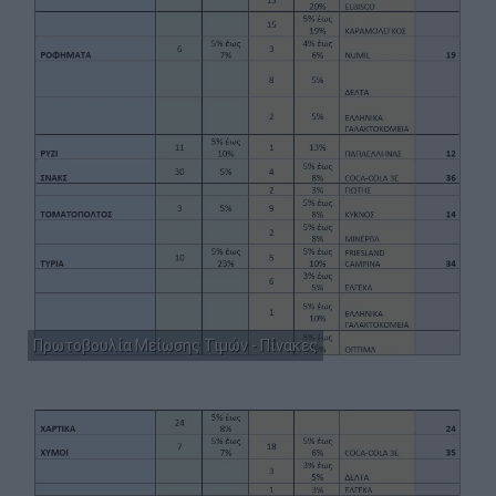
Πρωτοβουλία Μείωσης Τιμών - Πίνακες