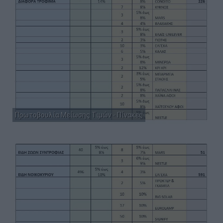
Πρωτοβουλία Μείωσης Τιμών - Πίνακες