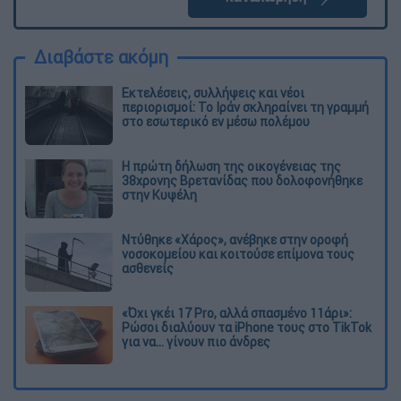
Διαβάστε ακόμη
Εκτελέσεις, συλλήψεις και νέοι
περιορισμοί: Το Ιράν σκληραίνει τη γραμμή
στο εσωτερικό εν μέσω πολέμου
Η πρώτη δήλωση της οικογένειας της
38χρονης Βρετανίδας που δολοφονήθηκε
στην Κυψέλη
Ντύθηκε «Χάρος», ανέβηκε στην οροφή
νοσοκομείου και κοιτούσε επίμονα τους
ασθενείς
«Όχι γκέι 17 Pro, αλλά σπασμένο 11άρι»:
Ρώσοι διαλύουν τα iPhone τους στο TikTok
για να... γίνουν πιο άνδρες