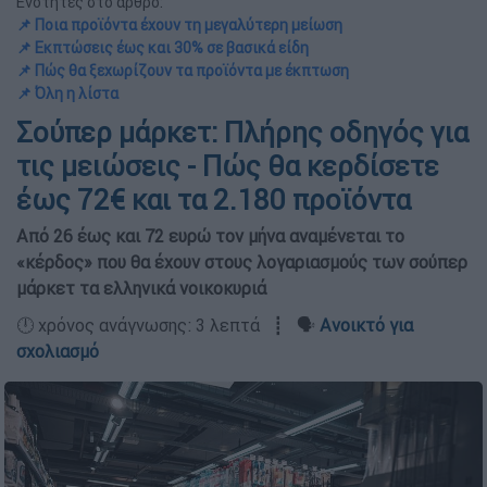
Ενότητες στο άρθρο:
📌 Ποια προϊόντα έχουν τη μεγαλύτερη μείωση
📌 Εκπτώσεις έως και 30% σε βασικά είδη
📌 Πώς θα ξεχωρίζουν τα προϊόντα με έκπτωση
📌 Όλη η λίστα
Σούπερ μάρκετ: Πλήρης οδηγός για
τις μειώσεις - Πώς θα κερδίσετε
έως 72€ και τα 2.180 προϊόντα
Από 26 έως και 72 ευρώ τον μήνα αναμένεται το
«κέρδος» που θα έχουν στους λογαριασμούς των σούπερ
μάρκετ τα ελληνικά νοικοκυριά
🕛 χρόνος ανάγνωσης: 3 λεπτά ┋ 🗣️
Ανοικτό για
σχολιασμό