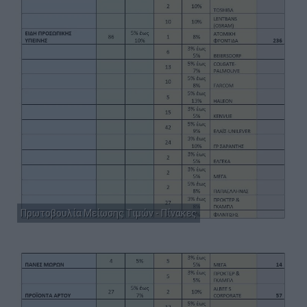
Πρωτοβουλία Μείωσης Τιμών - Πίνακες